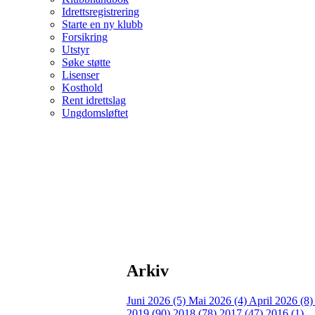
Idrettsregistrering
Starte en ny klubb
Forsikring
Utstyr
Søke støtte
Lisenser
Kosthold
Rent idrettslag
Ungdomsløftet
Arkiv
Juni 2026 (5)
Mai 2026 (4)
April 2026 (8
2019 (90)
2018 (78)
2017 (47)
2016 (1)