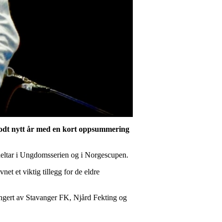
 godt nytt år med en kort oppsummering
r deltar i Ungdomsserien og i Norgescupen.
et et viktig tillegg for de eldre
angert av Stavanger FK, Njård Fekting og