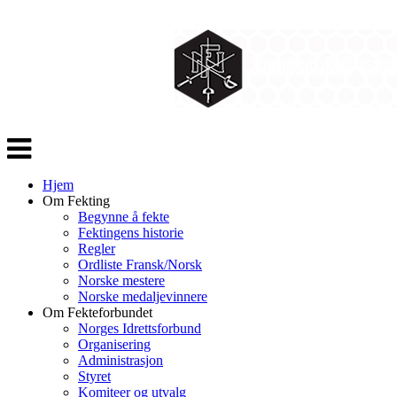
Veksle
navigasjon
Hjem
Om Fekting
Begynne å fekte
Fektingens historie
Regler
Ordliste Fransk/Norsk
Norske mestere
Norske medaljevinnere
Om Fekteforbundet
Norges Idrettsforbund
Organisering
Administrasjon
Styret
Komiteer og utvalg