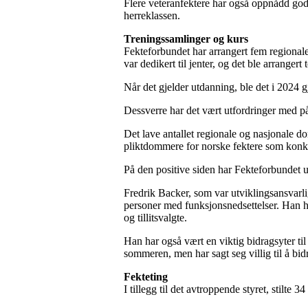
Flere veteranfektere har også oppnådd gode
herreklassen.
Treningssamlinger og kurs
Fekteforbundet har arrangert fem regiona
var dedikert til jenter, og det ble arranger
Når det gjelder utdanning, ble det i 202
Dessverre har det vært utfordringer med på
Det lave antallet regionale og nasjonale do
pliktdommere for norske fektere som konkur
På den positive siden har Fekteforbundet u
Fredrik Backer, som var utviklingsansvarlig 
personer med funksjonsnedsettelser. Han ha
og tillitsvalgte.
Han har også vært en viktig bidragsyter ti
sommeren, men har sagt seg villig til å bi
Fekteting
I tillegg til det avtroppende styret, stilte 