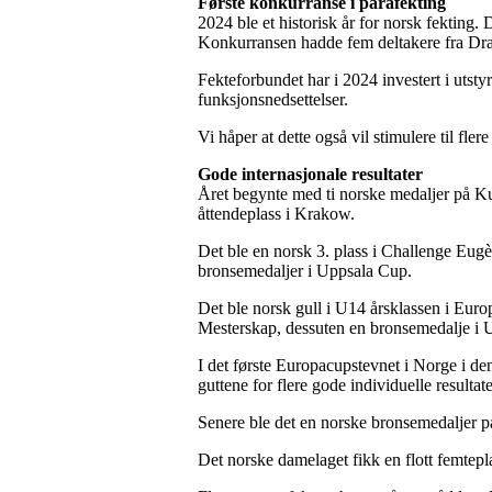
Første konkurranse i parafekting
2024 ble et historisk år for norsk fekting.
Konkurransen hadde fem deltakere fra 
Fekteforbundet har i 2024 investert i utstyr 
funksjonsnedsettelser.
Vi håper at dette også vil stimulere til fle
Gode internasjonale resultater
Året begynte med ti norske medaljer på Kun
åttendeplass i Krakow.
Det ble en norsk 3. plass i Challenge Eugè
bronsemedaljer i Uppsala Cup.
Det ble norsk gull i U14 årsklassen i Euro
Mesterskap, dessuten en bronsemedalje i 
I det første Europacupstevnet i Norge i den
guttene for flere gode individuelle resulta
Senere ble det en norske bronsemedaljer på
Det norske damelaget fikk en flott femte