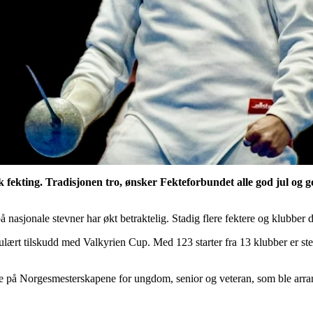
k fekting. Tradisjonen tro, ønsker Fekteforbundet alle god jul og
 på nasjonale stevner har økt betraktelig. Stadig flere fektere og klubbe
pulært tilskudd med Valkyrien Cup. Med 123 starter fra 13 klubber er stevn
gere på Norgesmesterskapene for ungdom, senior og veteran, som ble arr