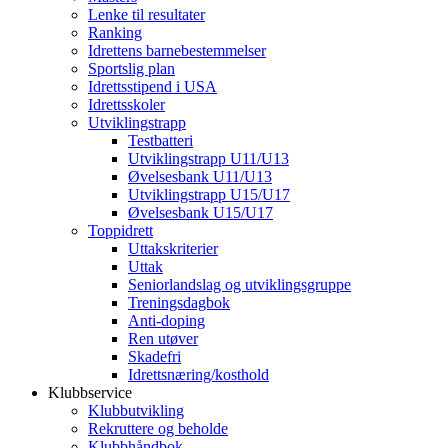
Lenke til resultater
Ranking
Idrettens barnebestemmelser
Sportslig plan
Idrettsstipend i USA
Idrettsskoler
Utviklingstrapp
Testbatteri
Utviklingstrapp U11/U13
Øvelsesbank U11/U13
Utviklingstrapp U15/U17
Øvelsesbank U15/U17
Toppidrett
Uttakskriterier
Uttak
Seniorlandslag og utviklingsgruppe
Treningsdagbok
Anti-doping
Ren utøver
Skadefri
Idrettsnæring/kosthold
Klubbservice
Klubbutvikling
Rekruttere og beholde
Klubbhåndbok