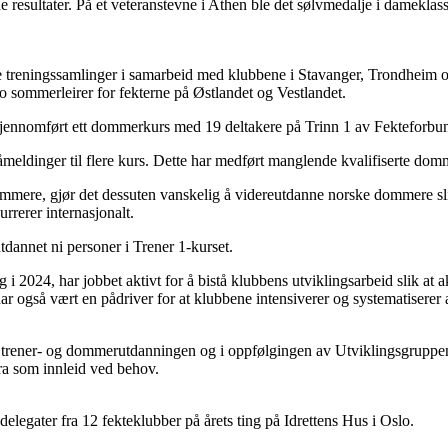
 resultater. På et veteranstevne i Athen ble det sølvmedalje i dameklass
le treningssamlinger i samarbeid med klubbene i Stavanger, Trondheim 
t to sommerleirer for fekterne på Østlandet og Vestlandet.
4 gjennomført ett dommerkurs med 19 deltakere på Trinn 1 av Fekteforb
meldinger til flere kurs. Dette har medført manglende kvalifiserte dom
mmere, gjør det dessuten vanskelig å videreutdanne norske dommere slik a
rerer internasjonalt.
tdannet ni personer i Trener 1-kurset.
i 2024, har jobbet aktivt for å bistå klubbens utviklingsarbeid slik at akt
r også vært en pådriver for at klubbene intensiverer og systematiserer a
l trener- og dommerutdanningen og i oppfølgingen av Utviklingsgruppen. 
dra som innleid ved behov.
34 delegater fra 12 fekteklubber på årets ting på Idrettens Hus i Oslo.