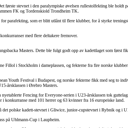
 Det første stevnet i den paralympiske øvelsen rullestolfekting ble holdt
Drammen FK og Tordenskiold Trondheim TK.
for parafekting, som er blitt utlånt til flere klubber, for å styrke trening
re konkurranser med flere deltakere fremover.
gsbacka Masters. Dette ble fulgt godt opp av kadettlaget som først fik
ne Fillol i Stockholm i dameplassen, og fekterne fra fire norske klubber
pean Youth Festival i Budapest, og norske fekterne fikk med seg to indi
U15-årsklassen i Ørebro Masters.
 nyetablerte Fencing for Everyone-serien i U23-årsklassen tok guttelaget
ter i konkurranse med 101 herrer og 63 kvinner fra 16 europeiske land.
 det polske kadett-stevnet i Gliwice, junior-cupstevnet i Rybnik og i 
plass på Uhlmann-Cup i Laupheim.