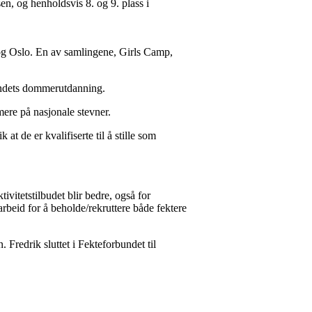
en, og henholdsvis 8. og 9. plass i
og Oslo. En av samlingene, Girls Camp,
undets dommerutdanning.
mere på nasjonale stevner.
t de er kvalifiserte til å stille som
ivitetstilbudet blir bedre, også for
rbeid for å beholde/rekruttere både fektere
Fredrik sluttet i Fekteforbundet til