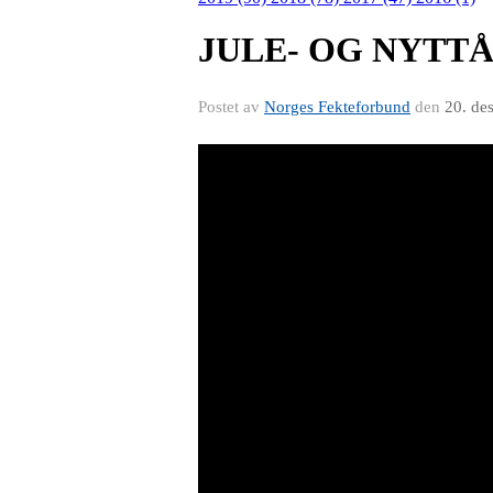
JULE- OG NYTTÅ
Postet av
Norges Fekteforbund
den
20. de