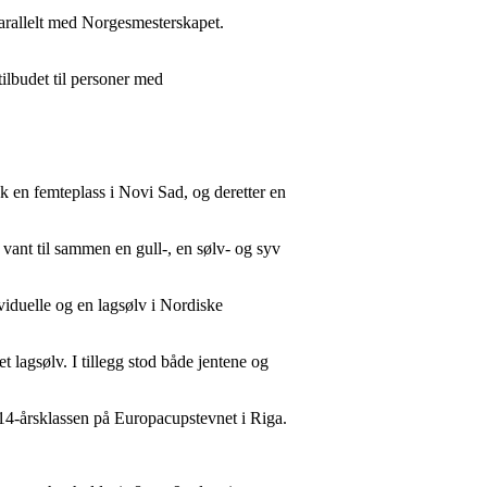
 parallelt med Norgesmesterskapet.
stilbudet til personer med
k en femteplass i Novi Sad, og deretter en
 vant til sammen en gull-, en sølv- og syv
viduelle og en lagsølv i Nordiske
 lagsølv. I tillegg stod både jentene og
U14-årsklassen på Europacupstevnet i Riga.