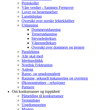
Protokoller
Våre verdier - Sammen Fremover
Lover og bestemmelser
Langtidsplan
Oversikt over norske fekteklubber
Utdanning
Dommerutdanning
Trenerutdanning
Stevnelederkurs
Våpenstellekurs
Oversikt over dommere og trenere
Parafekting
Alle skal med
Idrettspolitikk
Nordisk Fekteunion
Anlegg
Barne- og ungdomsidrett
Rasisme, seksuell trakassering og overgrep
Økonomirutiner - refusjoner
Partnere
Om konkurranser og toppidrett
Påmelding til konkurranser
Terminlister
Ungdomsserien
Masters