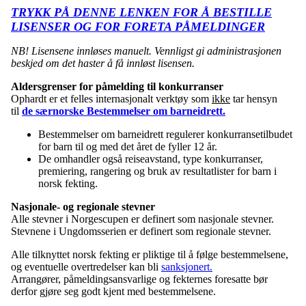
TRYKK PÅ DENNE LENKEN FOR Å BESTILLE
LISENSER OG FOR FORETA PÅMELDINGER
NB! Lisensene innløses manuelt. Vennligst gi administrasjonen
beskjed om det haster å få innløst lisensen.
Aldersgrenser for påmelding til konkurranser
Ophardt er et felles internasjonalt verktøy som
ikke
tar hensyn
til
de særnorske Bestemmelser om barneidrett.
Bestemmelser om barneidrett regulerer konkurransetilbudet
for barn til og med det året de fyller 12 år.
De omhandler også reiseavstand, type konkurranser,
premiering, rangering og bruk av resultatlister for barn i
norsk fekting.
Nasjonale- og regionale stevner
Alle stevner i Norgescupen er definert som nasjonale stevner.
Stevnene i Ungdomsserien er definert som regionale stevner.
Alle tilknyttet norsk fekting er pliktige til å følge bestemmelsene,
og eventuelle overtredelser kan bli
sanksjonert.
Arrangører, påmeldingsansvarlige og fekternes foresatte bør
derfor gjøre seg godt kjent med bestemmelsene.