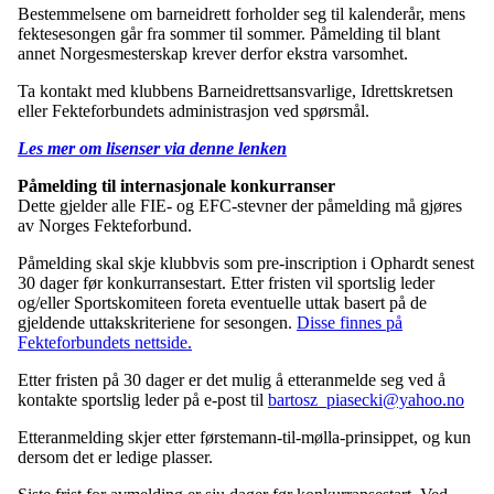
Bestemmelsene om barneidrett forholder seg til kalenderår, mens
fektesesongen går fra sommer til sommer. Påmelding til blant
annet Norgesmesterskap krever derfor ekstra varsomhet.
Ta kontakt med klubbens Barneidrettsansvarlige, Idrettskretsen
eller Fekteforbundets administrasjon ved spørsmål.
Les mer om lisenser via denne lenken
Påmelding til internasjonale konkurranser
Dette gjelder alle FIE- og EFC-stevner der påmelding må gjøres
av Norges Fekteforbund.
Påmelding skal skje klubbvis som pre-inscription i Ophardt senest
30 dager før konkurransestart. Etter fristen vil sportslig leder
og/eller Sportskomiteen foreta eventuelle uttak basert på de
gjeldende uttakskriteriene for sesongen.
Disse finnes på
Fekteforbundets nettside.
Etter fristen på 30 dager er det mulig å etteranmelde seg ved å
kontakte sportslig leder på e-post til
bartosz_piasecki@yahoo.no
Etteranmelding skjer etter førstemann-til-mølla-prinsippet, og kun
dersom det er ledige plasser.