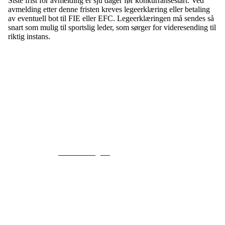
Siste frist for avmelding er sju dager før konkurransestart. Ved
avmelding etter denne fristen kreves legeerklæring eller betaling
av eventuell bot til FIE eller EFC. Legeerklæringen må sendes så
snart som mulig til sportslig leder, som sørger for videresending til
riktig instans.
© 2016
www.fekting.no
All Rights Reserved
NORGES FEKTEFORBUND
Sognsveien 73, 0855 OSLO