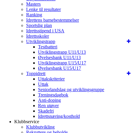
Masters
Lenke til resultater
Ranking
Idrettens barnebestemmelser
Sportslig plan
Idrettsstipend i USA
Idrettsskoler
Utviklingstrapp
Testbatteri
Utviklingstrapp U11/U13
Øvelsesbank U11/U13
Utviklingstrapp U15/U17
Øvelsesbank U15/U17
Toppidrett
Uttakskriterier
Uttak
Seniorlandslag og utviklingsgruppe
Treningsdagbok
Anti-doping
Ren utøver
Skadefri
Idrettsnæring/kosthold
Klubbservice
Klubbutvikling
Rekruttere og beholde