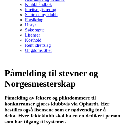
Klubbhåndbok
Idrettsregistrering
Starte en ny klubb
Forsikring
Utstyr
Søke støtte
Lisenser
Kosthold
Rent idrettslag
Ungdomsløftet
Påmelding til stevner og
Norgesmesterskap
Påmelding av fektere og pliktdommere til
konkurranser gjøres klubbvis via Ophardt. Her
bestilles også lisensene som er nødvendig for å
delta.
Hver fekteklubb skal ha en en dedikert person
som har tilgang til systemet.