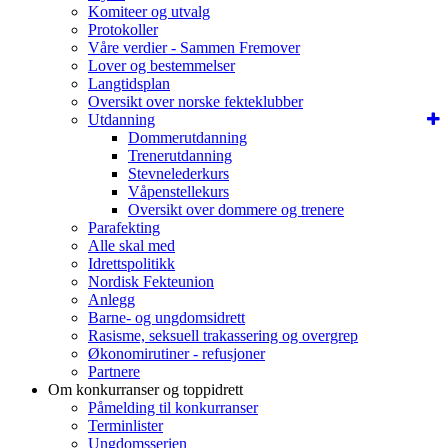
Komiteer og utvalg
Protokoller
Våre verdier - Sammen Fremover
Lover og bestemmelser
Langtidsplan
Oversikt over norske fekteklubber
Utdanning
Dommerutdanning
Trenerutdanning
Stevnelederkurs
Våpenstellekurs
Oversikt over dommere og trenere
Parafekting
Alle skal med
Idrettspolitikk
Nordisk Fekteunion
Anlegg
Barne- og ungdomsidrett
Rasisme, seksuell trakassering og overgrep
Økonomirutiner - refusjoner
Partnere
Om konkurranser og toppidrett
Påmelding til konkurranser
Terminlister
Ungdomsserien