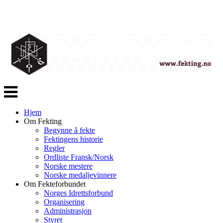
Veksle
navigasjon
Hjem
Om Fekting
Begynne å fekte
Fektingens historie
Regler
Ordliste Fransk/Norsk
Norske mestere
Norske medaljevinnere
Om Fekteforbundet
Norges Idrettsforbund
Organisering
Administrasjon
Styret