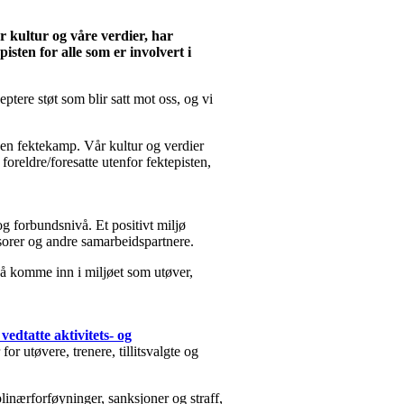
r kultur og våre verdier, har
sten for alle som er involvert i
tere støt som blir satt mot oss, og vi
i en fektekamp. Vår kultur og verdier
foreldre/foresatte utenfor fektepisten,
og forbundsnivå. Et positivt miljø
nsorer og andre samarbeidspartnere.
e å komme inn i miljøet som utøver,
vedtatte aktivitets- og
r utøvere, trenere, tillitsvalgte og
inærforføyninger, sanksjoner og straff,