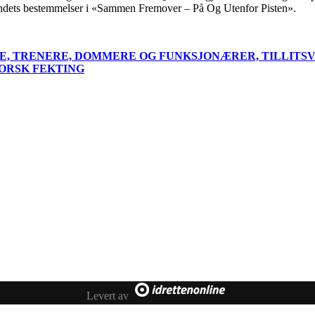
bundets bestemmelser i «Sammen Fremover – På Og Utenfor Pisten».
, TRENERE, DOMMERE OG FUNKSJONÆRER, TILLITSV
ORSK FEKTING
ts Reserved
EKTEFORBUND
3, 0855 OSLO
Stadion, 0840 OSLO
 55 99
Levert av