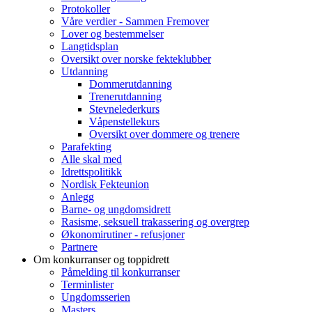
Protokoller
Våre verdier - Sammen Fremover
Lover og bestemmelser
Langtidsplan
Oversikt over norske fekteklubber
Utdanning
Dommerutdanning
Trenerutdanning
Stevnelederkurs
Våpenstellekurs
Oversikt over dommere og trenere
Parafekting
Alle skal med
Idrettspolitikk
Nordisk Fekteunion
Anlegg
Barne- og ungdomsidrett
Rasisme, seksuell trakassering og overgrep
Økonomirutiner - refusjoner
Partnere
Om konkurranser og toppidrett
Påmelding til konkurranser
Terminlister
Ungdomsserien
Masters