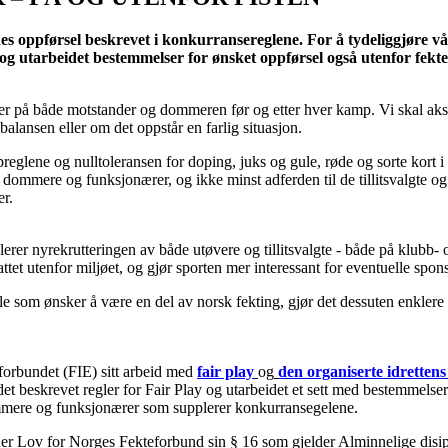
rnes oppførsel beskrevet i konkurransereglene. For å tydeliggjøre vå
g utarbeidet bestemmelser for ønsket oppførsel også utenfor fektepi
ser på både motstander og dommeren før og etter hver kamp. Vi skal aksep
balansen eller om det oppstår en farlig situasjon.
reglene og nulltoleransen for doping, juks og gule, røde og sorte kort 
 dommere og funksjonærer, og ikke minst adferden til de tillitsvalgte og 
er.
ulerer nyrekrutteringen av både utøvere og tillitsvalgte - både på klubb- 
ttet utenfor miljøet, og gjør sporten mer interessant for eventuelle spo
alle som ønsker å være en del av norsk fekting, gjør det dessuten enkler
forbundet (FIE) sitt arbeid med
fair play
og
den organiserte idrettens 
t beskrevet regler for Fair Play og utarbeidet et sett med bestemmelser fo
dommere og funksjonærer som supplerer konkurransegelene.
er Lov for Norges Fekteforbund sin § 16 som gjelder Alminnelige disipl