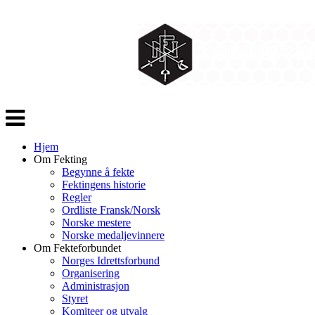
Veksle
navigasjon
Hjem
Om Fekting
Begynne å fekte
Fektingens historie
Regler
Ordliste Fransk/Norsk
Norske mestere
Norske medaljevinnere
Om Fekteforbundet
Norges Idrettsforbund
Organisering
Administrasjon
Styret
Komiteer og utvalg