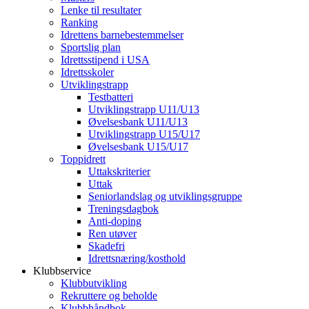
Lenke til resultater
Ranking
Idrettens barnebestemmelser
Sportslig plan
Idrettsstipend i USA
Idrettsskoler
Utviklingstrapp
Testbatteri
Utviklingstrapp U11/U13
Øvelsesbank U11/U13
Utviklingstrapp U15/U17
Øvelsesbank U15/U17
Toppidrett
Uttakskriterier
Uttak
Seniorlandslag og utviklingsgruppe
Treningsdagbok
Anti-doping
Ren utøver
Skadefri
Idrettsnæring/kosthold
Klubbservice
Klubbutvikling
Rekruttere og beholde
Klubbhåndbok