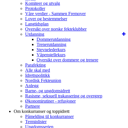
Komiteer og utvalg
Protokoller
Våre verdier - Sammen Fremover
Lover og bestemmelser
Langtidsplan
Oversikt over norske fekteklubber
Utdanning
Dommerutdanning
Trenerutdanning
Stevnelederkurs
Våpenstellekurs
Oversikt over dommere og trenere
Parafekting
Alle skal med
Idrettspolitikk
Nordisk Fekteunion
Anlegg
Barne- og ungdomsidrett
Rasisme, seksuell trakassering og overgrep
Økonomirutiner - refusjoner
Partnere
Om konkurranser og toppidrett
Påmelding til konkurranser
Terminlister
Ungdomsserien