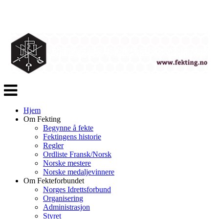
Veksle
navigasjon
Hjem
Om Fekting
Begynne å fekte
Fektingens historie
Regler
Ordliste Fransk/Norsk
Norske mestere
Norske medaljevinnere
Om Fekteforbundet
Norges Idrettsforbund
Organisering
Administrasjon
Styret