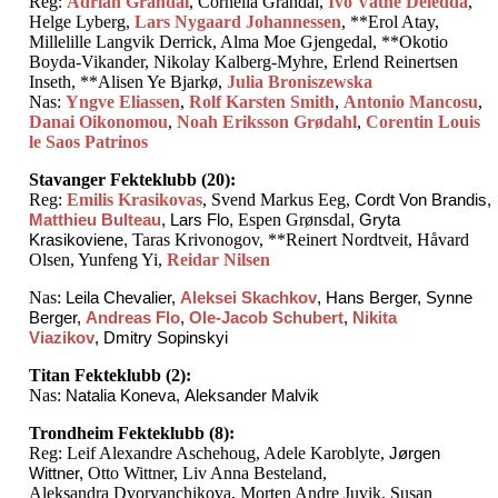
Reg:
Adrian Grandal
, Cornelia Grandal,
Ivo Vatne Deledda
,
Helge Lyberg,
Lars Nygaard Johannessen
, **Erol Atay,
Millelille Langvik Derrick, Alma Moe Gjengedal, **Okotio
Boyda-Vikander, Nikolay Kalberg-Myhre, Erlend Reinertsen
Inseth, **Alisen Ye Bjarkø,
Julia Broniszewska
Nas:
Yngve Eliassen
,
Rolf Karsten Smith
,
Antonio Mancosu
,
Danai Oikonomou
,
Noah Eriksson Grødahl
,
Corentin Louis
le Saos Patrinos
Stavanger Fekteklubb (20):
Reg:
Emilis Krasikovas
, Svend Markus Eeg,
Cordt Von Brandis,
Matthieu Bulteau
,
Lars Flo,
Espen Grønsdal
, Gryta
Krasikoviene,
Taras Krivonogov, **Reinert Nordtveit, Håvard
Olsen, Yunfeng Yi,
Reidar Nilsen
Nas:
Leila Chevalier,
Aleksei Skachkov
, Hans Berger, Synne
Berger,
Andreas Flo
,
Ole-Jacob Schubert
,
Nikita
Viazikov
, Dmitry Sopinskyi
Titan Fekteklubb (2):
Nas:
Natalia Koneva, Aleksander Malvik
Trondheim Fekteklubb (8):
Reg: Leif Alexandre Aschehoug, Adele Karoblyte,
Jørgen
Wittner,
Otto Wittner, Liv Anna Besteland,
Aleksandra Dvoryanchikova, Morten Andre Juvik, Susan