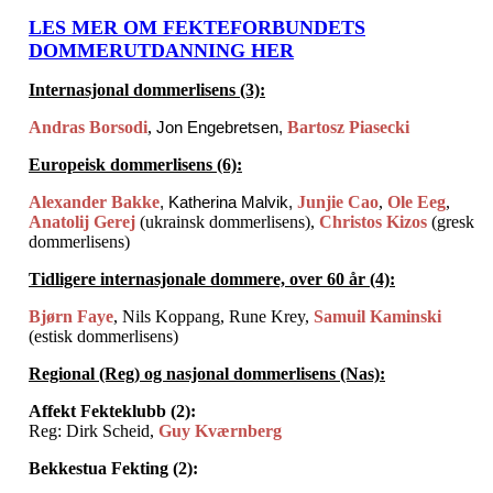
LES MER OM FEKTEFORBUNDETS
DOMMERUTDANNING HER
Internasjonal dommerlisens (3):
Andras Borsodi
,
Jon Engebretsen,
Bartosz Piasecki
Europeisk dommerlisens (6):
Alexander Bakke
, Katherina Malvik,
Junjie Cao
,
Ole Eeg
,
Anatolij Gerej
(ukrainsk dommerlisens),
Christos Kizos
(gresk
dommerlisens)
Tidligere internasjonale dommere, over 60 år (4):
Bjørn Faye
, Nils Koppang, Rune Krey,
Samuil Kaminski
(estisk dommerlisens)
Regional (Reg) og nasjonal dommerlisens (Nas):
Affekt Fekteklubb (2):
Reg: Dirk Scheid,
Guy Kværnberg
Bekkestua Fekting (2):