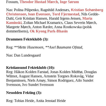
Fossum,
Theodor Hustad Mørch
,
Inge
Sørum
Nas: Polina Pilipenko, Ragnhild Andenæs,
Kristian Schønberg
Christensen
,
Ivan Evensen
,
Tord Fjermestad
, Nils Gedde-
Dahl, Geir Kristian Hansen, Harald Irgens-Jensen,
Maria
Kaminski
, Zoltan Michael Kramarics, Claus Severin Mørch,
Margrete Mørch, Anton Ræder, Anna Rostkowska (polsk
dommerlisens),
Ok Kyong Park-Bhasin
Drammen Fekteklubb (3):
Reg: **
Mette Husemoen, **Axel Baumann Ofstad,
Nas: Dan Lundesgaard
Kristiansund Fekteklubb (10):
Reg: Håkon Kolden Farstad, Jonas Kolden Midtbø, Douglas
Wilmot, August Hansen, Arnstein Torgnes Roksvåg, Vidar
Benjaminsen, Niels Arnøy, Simon Rodriguez, Ailo Sundet
Svensson, Ivo Sundet Svensson
Nesodden Fekting (3):
Reg: Tobias Heide, Anita Jenstad Heide