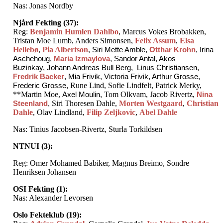
Nas: Jonas Nordby
Njård Fekting (37):
Reg:
Benjamin Humlen Dahlbo
, Marcus Vokes Brobakken,
Tristan Moe Lumb, Anders Simonsen,
Felix Assum
,
Elsa
Hellebø
,
Pia Albertson
,
Siri Mette Amble,
Otthar Krohn
,
I
rina
Aschehoug,
Maria Izmaylova
, Sandor Antal,
Akos
Buzinkay, Johann Andreas Bull Berg,
Linus Christiansen,
Fredrik Backer
,
Mia Frivik, Victoria Frivik,
Arthur Grosse,
Frederic Grosse,
Rune Lind, Sofie Lindfelt, Patrick Merky,
**Martin Moe,
Axel Moulin,
Tom Olkvam,
Jacob Rivertz,
Nina
Steenland
,
Siri Thoresen Dahle,
Morten Westgaard
,
Christian
Dahle
, Olav Lindland,
Filip Zeljkovic
,
Abel Dahle
Nas: Tinius Jacobsen-Rivertz
,
Sturla Torkildsen
NTNUI (3):
Reg: Omer Mohamed Babiker, Magnus Breimo, Sondre
Henriksen Johansen
OSI Fekting (1):
Nas: Alexander Levorsen
Oslo Fekteklub (19):