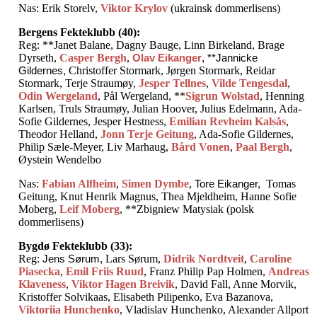
Nas: Erik Storelv,
Viktor Krylov
(ukrainsk dommerlisens)
Bergens Fekteklubb (40):
Reg: **Janet Balane, Dagny Bauge, Linn Birkeland, Brage
Dyrseth,
Casper Bergh
,
Olav Eikanger
, **Jannicke
Gildernes,
Christoffer Stormark, Jørgen Stormark, Reidar
Stormark, Terje Straumøy,
Jesper Tellnes
,
Vilde Tengesdal
,
Odin Wergeland
, Pål Wergeland, **
Sigrun Wolstad
, Henning
Karlsen, Truls Straumøy, Julian Hoover, Julius Edelmann, Ada-
Sofie Gildernes, Jesper Hestness,
Emilian Revheim Kalsås
,
Theodor Helland,
Jonn Terje Geitung
, Ada-Sofie Gildernes,
Philip Sæle-Meyer, Liv Marhaug,
Bård Vonen
,
Paal Bergh
,
Øystein Wendelbo
Nas:
Fabian Alfheim
,
Simen Dymbe
,
Tore Eikanger,
Tomas
Geitung, Knut Henrik Magnus, Thea Mjeldheim, Hanne Sofie
Moberg,
Leif Moberg
, **Zbigniew Matysiak (polsk
dommerlisens)
Bygdø Fekteklubb (33):
Reg:
Jens Sørum,
Lars Sørum,
Didrik Nordtveit
,
Caroline
Piasecka
,
Emil Friis Ruud
, Franz Philip Pap Holmen,
Andreas
Klaveness
,
Viktor Hagen Breivik
, David Fall, Anne Morvik,
Kristoffer Solvikaas, Elisabeth Pilipenko, Eva Bazanova,
Viktoriia Hunchenko
, Vladislav Hunchenko, Alexander Allport