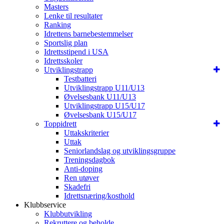
Masters
Lenke til resultater
Ranking
Idrettens barnebestemmelser
Sportslig plan
Idrettsstipend i USA
Idrettsskoler
Utviklingstrapp
Testbatteri
Utviklingstrapp U11/U13
Øvelsesbank U11/U13
Utviklingstrapp U15/U17
Øvelsesbank U15/U17
Toppidrett
Uttakskriterier
Uttak
Seniorlandslag og utviklingsgruppe
Treningsdagbok
Anti-doping
Ren utøver
Skadefri
Idrettsnæring/kosthold
Klubbservice
Klubbutvikling
Rekruttere og beholde