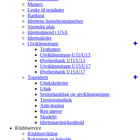
Masters
Lenke til resultater
Ranking
Idrettens barnebestemmelser
Sportslig plan
Idrettsstipend i USA
Idrettsskoler
Utviklingstrapp
Testbatteri
Utviklingstrapp U11/U13
Øvelsesbank U11/U13
Utviklingstrapp U15/U17
Øvelsesbank U15/U17
Toppidrett
Uttakskriterier
Uttak
Seniorlandslag og utviklingsgruppe
Treningsdagbok
Anti-doping
Ren utøver
Skadefri
Idrettsnæring/kosthold
Klubbservice
Klubbutvikling
Rekruttere og beholde