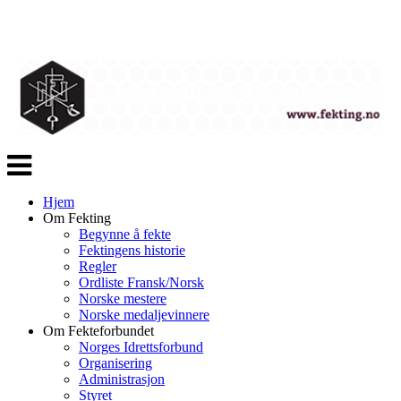
Veksle
navigasjon
Hjem
Om Fekting
Begynne å fekte
Fektingens historie
Regler
Ordliste Fransk/Norsk
Norske mestere
Norske medaljevinnere
Om Fekteforbundet
Norges Idrettsforbund
Organisering
Administrasjon
Styret