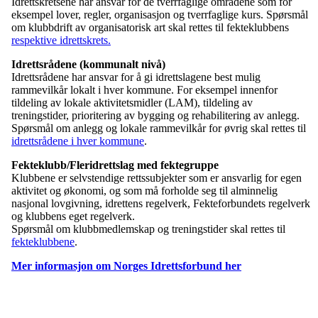
Idrettskretsene har ansvar for de tverrfaglige områdene som for
eksempel lover, regler, organisasjon og tverrfaglige kurs. Spørsmål
om klubbdrift av organisatorisk art skal rettes til fekteklubbens
respektive idrettskrets.
Idrettsrådene (kommunalt nivå)
Idrettsrådene har ansvar for å gi idrettslagene best mulig
rammevilkår lokalt i hver kommune. For eksempel innenfor
tildeling av lokale aktivitetsmidler (LAM), tildeling av
treningstider, prioritering av bygging og rehabilitering av anlegg.
Spørsmål om anlegg og lokale rammevilkår for øvrig skal rettes til
idrettsrådene i hver kommune
.
Fekteklubb/Fleridrettslag med fektegruppe
Klubbene er selvstendige rettssubjekter som er ansvarlig for egen
aktivitet og økonomi, og som må forholde seg til alminnelig
nasjonal lovgivning, idrettens regelverk, Fekteforbundets regelverk
og klubbens eget regelverk.
Spørsmål om klubbmedlemskap og treningstider skal rettes til
fekteklubbene
.
Mer informasjon om Norges Idrettsforbund her