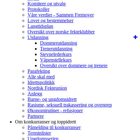
Komiteer og utvalg
Protokoller
Våre verdier - Sammen Fremover
Lover og bestemmelser
Langtidsplan
Oversikt over norske fekteklubber
Utdanning
Dommerutdanning
Trenerutdanning
Stevnelederkurs
Våpenstellekurs
Oversikt over dommere og trenere
Parafekting
Alle skal med
Idrettspolitikk
Nordisk Fekteunion
Anlegg
Barne- og ungdomsidrett
Rasisme, seksuell trakassering og overgrep
Økonomirutiner - refusjoner
Partnere
Om konkurranser og toppidrett
Påmelding til konkurranser
Terminlister
Ungdomsserien