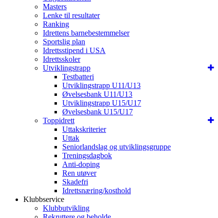
Masters
Lenke til resultater
Ranking
Idrettens barnebestemmelser
Sportslig plan
Idrettsstipend i USA
Idrettsskoler
Utviklingstrapp
Testbatteri
Utviklingstrapp U11/U13
Øvelsesbank U11/U13
Utviklingstrapp U15/U17
Øvelsesbank U15/U17
Toppidrett
Uttakskriterier
Uttak
Seniorlandslag og utviklingsgruppe
Treningsdagbok
Anti-doping
Ren utøver
Skadefri
Idrettsnæring/kosthold
Klubbservice
Klubbutvikling
Rekruttere og beholde