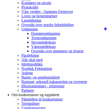
Komiteer og utvalg
Protokoller
Våre verdier - Sammen Fremover
Lover og bestemmelser
Langtidsplan
Oversikt over norske fekteklubber
Utdanning
Dommerutdanning
Trenerutdanning
Stevnelederkurs
Våpenstellekurs
Oversikt over dommere og trenere
Parafekting
Alle skal med
Idrettspolitikk
Nordisk Fekteunion
Anlegg
Barne- og ungdomsidrett
Rasisme, seksuell trakassering og overgrep
Økonomirutiner - refusjoner
Partnere
Om konkurranser og toppidrett
Påmelding til konkurranser
Terminlister
Ungdomsserien