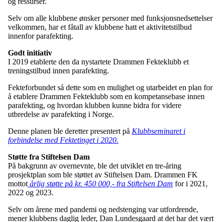
og ressurser.
Selv om alle klubbene ønsker personer med funksjonsnedsettelser
velkommen, har et fåtall av klubbene hatt et aktivitetstilbud
innenfor parafekting.
Godt initiativ
I 2019 etablerte den da nystartete Drammen Fekteklubb et
treningstilbud innen parafekting.
Fekteforbundet så dette som en mulighet og utarbeidet en plan for
å etablere Drammen Fekteklubb som en kompetansebase innen
parafekting, og hvordan klubben kunne bidra for videre
utbredelse av parafekting i Norge.
Denne planen ble deretter presentert på
Klubbseminaret i
forbindelse med Fektetinget i 2020.
Støtte fra Stiftelsen Dam
På bakgrunn av overnevnte, ble det utviklet en tre-åring
prosjektplan som ble støttet av Stiftelsen Dam. Drammen FK
mottot
årlig støtte på kr. 450 000,- fra Stiftelsen Dam
for i 2021,
2022 og 2023.
Selv om årene med pandemi og nedstenging var utfordrende,
mener klubbens daglig leder, Dan Lundesgaard at det har det vært