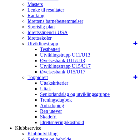
Masters
Lenke til resultater
Ranking
Idrettens barnebestemmelser
Sportslig plan
Idrettsstipend i USA
Idrettsskoler
Utviklingstrapp
Testbatteri
Utviklingstrapp U11/U13
Øvelsesbank U11/U13
Utviklingstrapp U15/U17
Øvelsesbank U15/U17
Toppidrett
Uttakskriterier
Uttak
Seniorlandslag og utviklingsgruppe
Treningsdagbok
Anti-doping
Ren utøver
Skadefri
Idrettsnæring/kosthold
Klubbservice
Klubbutvikling
Rekruttere og beholde