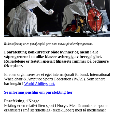
Rullestolfekting er en paralympisk gren som utøves på alle våpengrenene.
I parafekting konkurrerer både kvinner og menn i alle
våpengrenene i to ulike klasser avhengig av bevegelighet.
Rullestolene er festet i spesielt tilpassete rammer på ordinære
fektepister.
Idretten organiseres av et eget internasjonalt forbund: International
Wheelchair & Amputee Sports Federation (IWAS). Som senere
har inngått i
World Abilitysport.
Se informasjonsfilm om parafekting her
Parafekting
i Norge
Fekting er en relativt liten sport i Norge. Med få unntak er sporten
organisert i små særidrettslag (fekteklubber) med få medlemmer