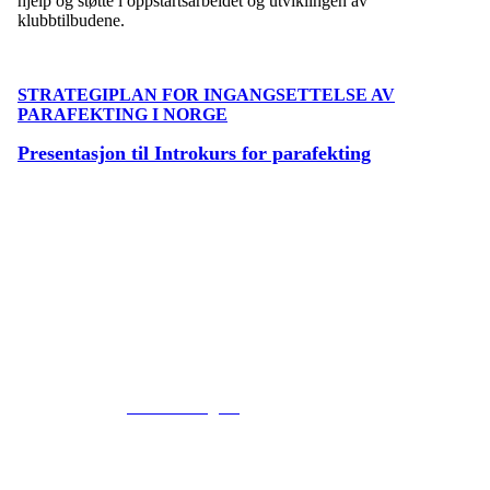
hjelp og støtte i oppstartsarbeidet og utviklingen av
klubbtilbudene.
STRATEGIPLAN FOR INGANGSETTELSE AV
PARAFEKTING I NORGE
Presentasjon til Introkurs for parafekting
© 2016
www.fekting.no
All Rights Reserved