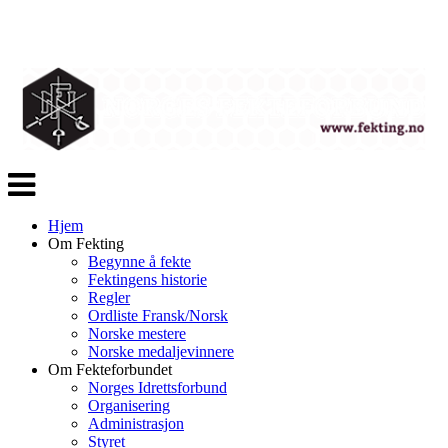
Veksle
navigasjon
Hjem
Om Fekting
Begynne å fekte
Fektingens historie
Regler
Ordliste Fransk/Norsk
Norske mestere
Norske medaljevinnere
Om Fekteforbundet
Norges Idrettsforbund
Organisering
Administrasjon
Styret