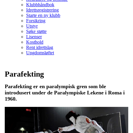
Klubbhåndbok
Idrettsregistrering
Starte en ny klubb
Forsikring
Utstyr
Søke støtte
Lisenser
Kosthold
Rent idrettslag
Ungdomsløftet
Parafekting
Parafekting er en paralympisk gren som ble
introdusert under de Paralympiske Lekene i Roma i
1960.