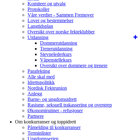
Komiteer og utvalg
Protokoller
Våre verdier - Sammen Fremover
Lover og bestemmelser
Langtidsplan
Oversikt over norske fekteklubber
Utdanning
Dommerutdanning
Trenerutdanning
Stevnelederkurs
Våpenstellekurs
Oversikt over dommere og trenere
Parafekting
Alle skal med
Idrettspolitikk
Nordisk Fekteunion
Anlegg
Barne- og ungdomsidrett
Rasisme, seksuell trakassering og overgrep
Økonomirutiner - refusjoner
Partnere
Om konkurranser og toppidrett
Påmelding til konkurranser
Terminlister
Ungdomsserien