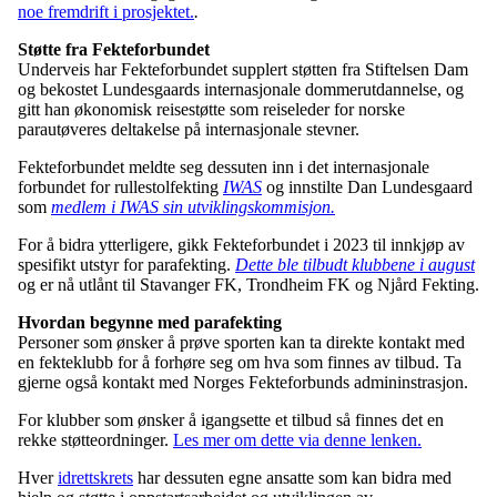
noe fremdrift i prosjektet.
.
Støtte fra Fekteforbundet
Underveis har Fekteforbundet supplert støtten fra Stiftelsen Dam
og bekostet Lundesgaards internasjonale dommerutdannelse, og
gitt han økonomisk reisestøtte som reiseleder for norske
parautøveres deltakelse på internasjonale stevner.
Fekteforbundet meldte seg dessuten inn i det internasjonale
forbundet for rullestolfekting
IWAS
og innstilte Dan Lundesgaard
som
medlem i IWAS sin utviklingskommisjon.
For å bidra ytterligere, gikk Fekteforbundet i 2023 til innkjøp av
spesifikt utstyr for parafekting.
Dette ble tilbudt klubbene i august
og er nå utlånt til Stavanger FK, Trondheim FK og Njård Fekting.
Hvordan begynne med parafekting
Personer som ønsker å prøve sporten kan ta direkte kontakt med
en fekteklubb for å forhøre seg om hva som finnes av tilbud. Ta
gjerne også kontakt med Norges Fekteforbunds admininstrasjon.
For klubber som ønsker å igangsette et tilbud så finnes det en
rekke støtteordninger.
Les mer om dette via denne lenken.
Hver
idrettskrets
har dessuten egne ansatte som kan bidra med