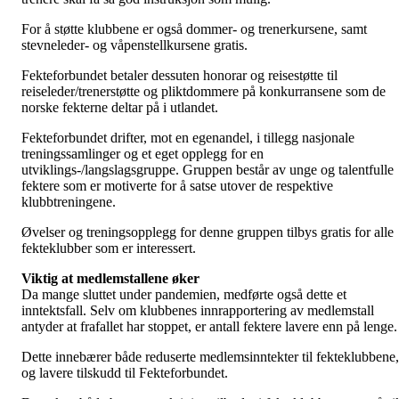
For å støtte klubbene er også dommer- og trenerkursene, samt
stevneleder- og våpenstellkursene gratis.
Fekteforbundet betaler dessuten honorar og reisestøtte til
reiseleder/trenerstøtte og pliktdommere på konkurransene som de
norske fekterne deltar på i utlandet.
Fekteforbundet drifter, mot en egenandel, i tillegg nasjonale
treningssamlinger og et eget opplegg for en
utviklings-/langslagsgruppe. Gruppen består av unge og talentfulle
fektere som er motiverte for å satse utover de respektive
klubbtreningene.
Øvelser og treningsopplegg for denne gruppen tilbys gratis for alle
fekteklubber som er interessert.
Viktig at medlemstallene øker
Da mange sluttet under pandemien, medførte også dette et
inntektsfall. Selv om klubbenes innrapportering av medlemstall
antyder at frafallet har stoppet, er antall fektere lavere enn på lenge.
Dette innebærer både reduserte medlemsinntekter til fekteklubbene,
og lavere tilskudd til Fekteforbundet.