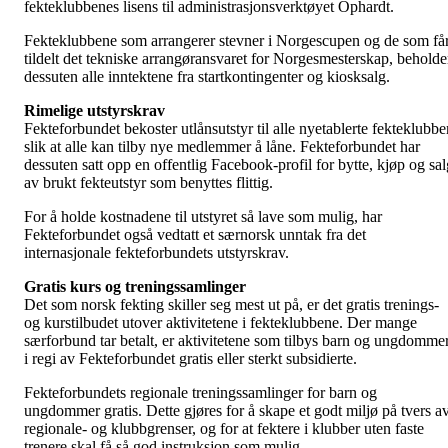
fekteklubbenes lisens til administrasjonsverktøyet Ophardt.
Fekteklubbene som arrangerer stevner i Norgescupen og de som få
tildelt det tekniske arrangøransvaret for Norgesmesterskap, beholde
dessuten alle inntektene fra startkontingenter og kiosksalg.
Rimelige utstyrskrav
Fekteforbundet bekoster utlånsutstyr til alle nyetablerte fekteklubbe
slik at alle kan tilby nye medlemmer å låne. Fekteforbundet har
dessuten satt opp en offentlig Facebook-profil for bytte, kjøp og sal
av brukt fekteutstyr som benyttes flittig.
For å holde kostnadene til utstyret så lave som mulig, har
Fekteforbundet også vedtatt et særnorsk unntak fra det
internasjonale fekteforbundets utstyrskrav.
Gratis kurs og treningssamlinger
Det som norsk fekting skiller seg mest ut på, er det gratis trenings-
og kurstilbudet utover aktivitetene i fekteklubbene. Der mange
særforbund tar betalt, er aktivitetene som tilbys barn og ungdomme
i regi av Fekteforbundet gratis eller sterkt subsidierte.
Fekteforbundets regionale treningssamlinger for barn og
ungdommer gratis. Dette gjøres for å skape et godt miljø på tvers a
regionale- og klubbgrenser, og for at fektere i klubber uten faste
trenere skal få så god instruksjon som mulig.