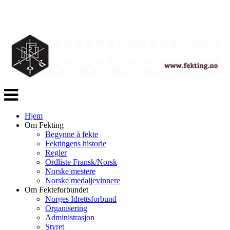
Veksle
navigasjon
Hjem
Om Fekting
Begynne å fekte
Fektingens historie
Regler
Ordliste Fransk/Norsk
Norske mestere
Norske medaljevinnere
Om Fekteforbundet
Norges Idrettsforbund
Organisering
Administrasjon
Styret