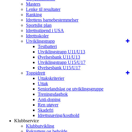
Masters
Lenke til resultater
Ranking
Idrettens barnebestemmelser
Sportslig plan
Idrettsstipend i USA
Idrettsskoler
Utviklingstrapp
Testbatteri
Utviklingstrapp U11/U13
Øvelsesbank U11/U13
Utviklingstrapp U15/U17
Øvelsesbank U15/U17
Toppidrett
Uttakskriterier
Uttak
Seniorlandslag og utviklingsgruppe
Treningsdagbok
Anti-doping
Ren utøver
Skadefri
Idrettsnæring/kosthold
Klubbservice
Klubbutvikling
Rekruttere og beholde