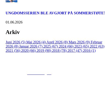
UNGDOMSSERIEN BLE AVGJORT PÅ SOMMERSTØTE
01.06.2026
Arkiv
Juni 2026 (5)
Mai 2026 (4)
April 2026 (8)
Mars 2026 (9)
Februar
2026 (8)
Januar 2026 (7)
2025 (67)
2024 (66)
2023 (65)
2022 (63)
2021 (56)
2020 (66)
2019 (90)
2018 (78)
2017 (47)
2016 (1)
© 2016
www.fekting.no
All Rights Reserved
NORGES FEKTEFORBUND