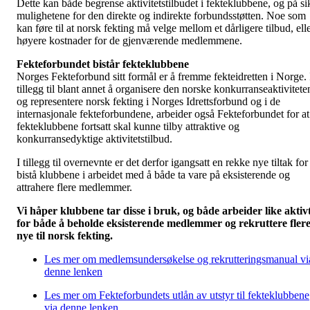
Dette kan både begrense aktivitetstilbudet i fekteklubbene, og på si
mulighetene for den direkte og indirekte forbundsstøtten. Noe som
kan føre til at norsk fekting må velge mellom et dårligere tilbud, ell
høyere kostnader for de gjenværende medlemmene.
Fekteforbundet bistår fekteklubbene
Norges Fekteforbund sitt formål er å fremme fekteidretten i Norge. 
tillegg til blant annet å organisere den norske konkurranseaktivitete
og representere norsk fekting i Norges Idrettsforbund og i de
internasjonale fekteforbundene, arbeider også Fekteforbundet for at
fekteklubbene fortsatt skal kunne tilby attraktive og
konkurransedyktige aktivitetstilbud.
I tillegg til overnevnte er det derfor igangsatt en rekke nye tiltak for
bistå klubbene i arbeidet med å både ta vare på eksisterende og
attrahere flere medlemmer.
Vi håper klubbene tar disse i bruk, og både arbeider like aktiv
for både å beholde eksisterende medlemmer og rekruttere fler
nye til norsk fekting.
Les mer om medlemsundersøkelse og rekrutteringsmanual vi
denne lenken
Les mer om Fekteforbundets utlån av utstyr til fekteklubbene
via denne lenken