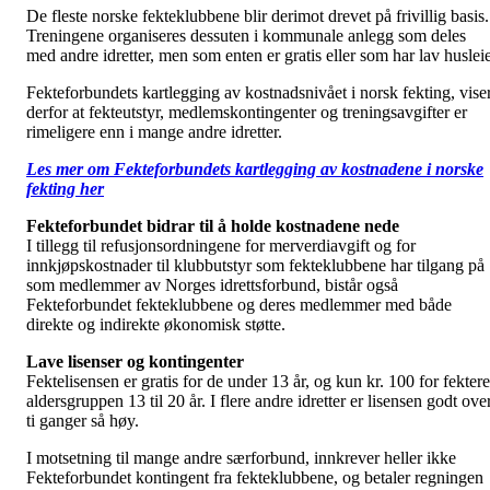
De fleste norske fekteklubbene blir derimot drevet på frivillig basis.
Treningene organiseres dessuten i kommunale anlegg som deles
med andre idretter, men som enten er gratis eller som har lav husleie
Fekteforbundets kartlegging av kostnadsnivået i norsk fekting, vise
derfor at fekteutstyr, medlemskontingenter og treningsavgifter er
rimeligere enn i mange andre idretter.
Les mer om Fekteforbundets kartlegging av kostnadene i norske
fekting her
Fekteforbundet bidrar til å holde kostnadene nede
I tillegg til refusjonsordningene for merverdiavgift og for
innkjøpskostnader til klubbutstyr som fekteklubbene har tilgang på
som medlemmer av Norges idrettsforbund, bistår også
Fekteforbundet fekteklubbene og deres medlemmer med både
direkte og indirekte økonomisk støtte.
Lave lisenser og kontingenter
Fektelisensen er gratis for de under 13 år, og kun kr. 100 for fektere
aldersgruppen 13 til 20 år. I flere andre idretter er lisensen godt ove
ti ganger så høy.
I motsetning til mange andre særforbund, innkrever heller ikke
Fekteforbundet kontingent fra fekteklubbene, og betaler regningen