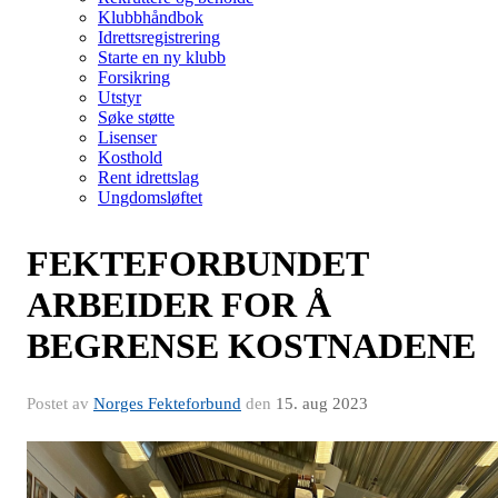
Klubbhåndbok
Idrettsregistrering
Starte en ny klubb
Forsikring
Utstyr
Søke støtte
Lisenser
Kosthold
Rent idrettslag
Ungdomsløftet
FEKTEFORBUNDET
ARBEIDER FOR Å
BEGRENSE KOSTNADENE
Postet av
Norges Fekteforbund
den
15. aug 2023