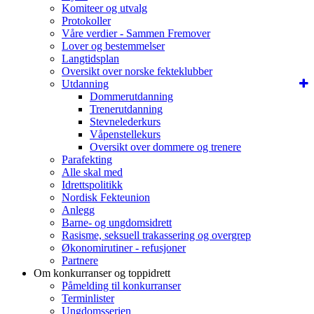
Komiteer og utvalg
Protokoller
Våre verdier - Sammen Fremover
Lover og bestemmelser
Langtidsplan
Oversikt over norske fekteklubber
Utdanning
Dommerutdanning
Trenerutdanning
Stevnelederkurs
Våpenstellekurs
Oversikt over dommere og trenere
Parafekting
Alle skal med
Idrettspolitikk
Nordisk Fekteunion
Anlegg
Barne- og ungdomsidrett
Rasisme, seksuell trakassering og overgrep
Økonomirutiner - refusjoner
Partnere
Om konkurranser og toppidrett
Påmelding til konkurranser
Terminlister
Ungdomsserien