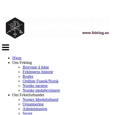
Veksle
navigasjon
Hjem
Om Fekting
Begynne å fekte
Fektingens historie
Regler
Ordliste Fransk/Norsk
Norske mestere
Norske medaljevinnere
Om Fekteforbundet
Norges Idrettsforbund
Organisering
Administrasjon
Styret