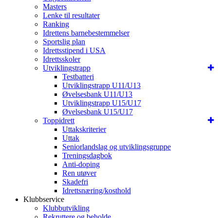
Masters
Lenke til resultater
Ranking
Idrettens barnebestemmelser
Sportslig plan
Idrettsstipend i USA
Idrettsskoler
Utviklingstrapp
Testbatteri
Utviklingstrapp U11/U13
Øvelsesbank U11/U13
Utviklingstrapp U15/U17
Øvelsesbank U15/U17
Toppidrett
Uttakskriterier
Uttak
Seniorlandslag og utviklingsgruppe
Treningsdagbok
Anti-doping
Ren utøver
Skadefri
Idrettsnæring/kosthold
Klubbservice
Klubbutvikling
Rekruttere og beholde