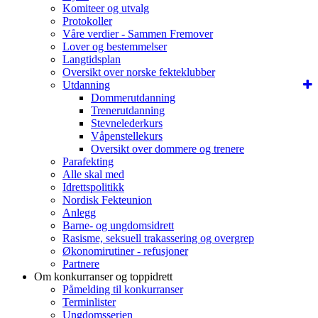
Komiteer og utvalg
Protokoller
Våre verdier - Sammen Fremover
Lover og bestemmelser
Langtidsplan
Oversikt over norske fekteklubber
Utdanning
Dommerutdanning
Trenerutdanning
Stevnelederkurs
Våpenstellekurs
Oversikt over dommere og trenere
Parafekting
Alle skal med
Idrettspolitikk
Nordisk Fekteunion
Anlegg
Barne- og ungdomsidrett
Rasisme, seksuell trakassering og overgrep
Økonomirutiner - refusjoner
Partnere
Om konkurranser og toppidrett
Påmelding til konkurranser
Terminlister
Ungdomsserien