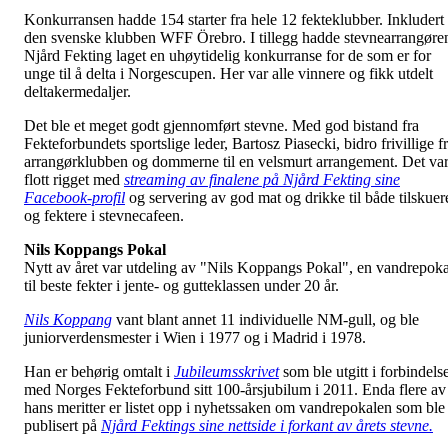
Konkurransen hadde 154 starter fra hele 12 fekteklubber. Inkludert
den svenske klubben WFF Örebro. I tillegg hadde stevnearrangøre
Njård Fekting laget en uhøytidelig konkurranse for de som er for
unge til å delta i Norgescupen. Her var alle vinnere og fikk utdelt
deltakermedaljer.
Det ble et meget godt gjennomført stevne. Med god bistand fra
Fekteforbundets sportslige leder, Bartosz Piasecki, bidro frivillige f
arrangørklubben og dommerne til en velsmurt arrangement. Det va
flott rigget med
streaming av finalene på Njård Fekting sine
Facebook-profil
og servering av god mat og drikke til både tilskuer
og fektere i stevnecafeen.
Nils Koppangs Pokal
Nytt av året var utdeling av "Nils Koppangs Pokal", en vandrepoka
til beste fekter i jente- og gutteklassen under 20 år.
Nils Koppang
vant blant annet 11 individuelle NM-gull, og ble
juniorverdensmester i Wien i 1977 og i Madrid i 1978.
Han er behørig omtalt i
Jubileumsskrivet
som ble utgitt i forbindels
med Norges Fekteforbund sitt 100-årsjubilum i 2011. Enda flere av
hans meritter er listet opp i nyhetssaken om vandrepokalen som ble
publisert på
Njård Fektings sine nettside i forkant av årets stevne.