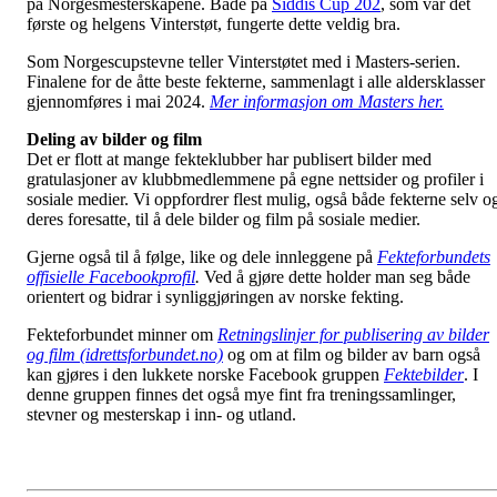
på Norgesmesterskapene. Både på
Siddis Cup 202
, som var det
første og helgens Vinterstøt, fungerte dette veldig bra.
Som Norgescupstevne teller Vinterstøtet med i Masters-serien.
Finalene for de åtte beste fekterne, sammenlagt i alle aldersklasser
gjennomføres i mai 2024.
Mer informasjon om Masters her.
Deling av bilder og film
Det er flott at mange fekteklubber har publisert bilder med
gratulasjoner av klubbmedlemmene på egne nettsider og profiler i
sosiale medier. Vi oppfordrer flest mulig, også både fekterne selv o
deres foresatte, til å dele bilder og film på sosiale medier.
Gjerne også til å følge, like og dele innleggene på
Fekteforbundets
offisielle Facebookprofil
.
Ved å gjøre dette holder man seg både
orientert og bidrar i synliggjøringen av norske fekting.
Fekteforbundet minner om
Retningslinjer for publisering av bilder
og film (idrettsforbundet.no)
og om at film og bilder av barn også
kan gjøres i den lukkete norske Facebook gruppen
Fektebilder
. I
denne gruppen finnes det også mye fint fra treningssamlinger,
stevner og mesterskap i inn- og utland.