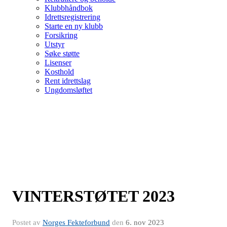
Klubbhåndbok
Idrettsregistrering
Starte en ny klubb
Forsikring
Utstyr
Søke støtte
Lisenser
Kosthold
Rent idrettslag
Ungdomsløftet
VINTERSTØTET 2023
Postet av
Norges Fekteforbund
den
6. nov 2023