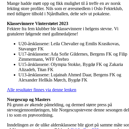
Mange hadde møtt opp og fikk mulighet til å treffe en av norsk
fekting store profiler. Nils som er æresmedlem i Oslo Fekteklub,
med tidligere tilhold i Njårdhallen, delte selv ut pokalene.
Klassevinnere Vinterstøtet 2023
Fektere fra fem klubber ble klassevinnere i helgens stevne. Vi
gratulerer følgende med gullmedaljene!
U20-årsklassene: Leila Chevalier og Emilis Krasikovas,
Stavanger FK
U17-årsklassene: Ada Sofie Gildernes, Bergens FK og Filip
Zimmermann, WFF Örebro
U15-årsklassene: Olympia Stokke, Bygdø FK og Zakaria
Alizadeh, Titan FK
U13-årsklassene: Lujainah Ahmed Daar, Bergens FK og
Alexander Hellkås Mørch, Bygdø FK
Alle resultater finnes via denne lenken
Norgescup og Masters
På grunn av økende påmelding, og dermed større press på
stevnegjennomføringen, blir Norgescupstevene denne sesongen del
i to som en prøveordning.
Inndelingen av de ulike aldersklassene blir gjort på samme måte s