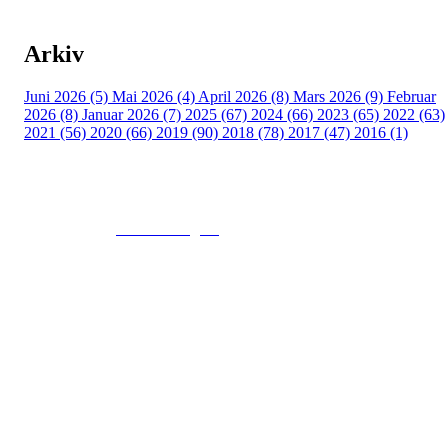
Arkiv
Juni 2026 (5)
Mai 2026 (4)
April 2026 (8)
Mars 2026 (9)
Februar
2026 (8)
Januar 2026 (7)
2025 (67)
2024 (66)
2023 (65)
2022 (63)
2021 (56)
2020 (66)
2019 (90)
2018 (78)
2017 (47)
2016 (1)
© 2016
www.fekting.no
All Rights Reserved
NORGES FEKTEFORBUND
Sognsveien 73, 0855 OSLO
Post: Ullevål Stadion, 0840 OSLO
Tel: +47 22 89 55 99