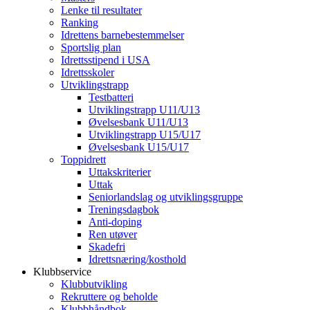
Lenke til resultater
Ranking
Idrettens barnebestemmelser
Sportslig plan
Idrettsstipend i USA
Idrettsskoler
Utviklingstrapp
Testbatteri
Utviklingstrapp U11/U13
Øvelsesbank U11/U13
Utviklingstrapp U15/U17
Øvelsesbank U15/U17
Toppidrett
Uttakskriterier
Uttak
Seniorlandslag og utviklingsgruppe
Treningsdagbok
Anti-doping
Ren utøver
Skadefri
Idrettsnæring/kosthold
Klubbservice
Klubbutvikling
Rekruttere og beholde
Klubbhåndbok