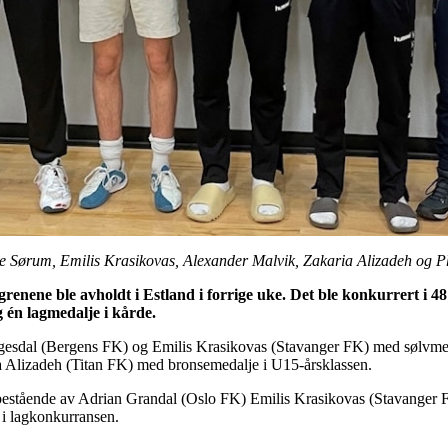
ge Sørum, Emilis Krasikovas, Alexander Malvik, Zakaria Alizadeh og P
ngrenene
ble avholdt i Estland i forrige uke. Det ble konkurrert i 48
g én lagmedalje i kårde.
gesdal (Bergens FK) og Emilis Krasikovas (Stavanger FK) med sølvmedal
 Alizadeh (Titan FK) med bronsemedalje i U15-årsklassen.
t bestående av Adrian Grandal (Oslo FK) Emilis Krasikovas (Stavanger
i lagkonkurransen.