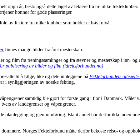
 opp i år, besto også dette laget av fektere fra tre ulike fekteklubber. I
ortjener honnør for gode plasseringer.
fold av fektere fra ulike klubber som holder et høyt nivå.
er
finnes mange bilder fra året mesterskap.
lder og film fra treningssamlinger og fra stevner og mesterskap i inn- o
for publisering av bilder og film (idrettsforbundet.no)
resatte til å følge, like og dele innleggene på
Fekteforbundets offisiell
ar i synliggjøringen av norske fekting.
åpengrener samtidig ble gjort for første gang i fjor i Danmark. Målet va
å tvers av landegrenser og våpengrener.
både planlegging og gjennomføring. Blant annet har derfor ikke noen nors
e dommere. Norges Fekteforbund måtte derfor bekoste reise- og oppholds