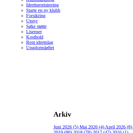
Idrettsregistrering
Starte en ny klubb
Forsikring
Utstyr
Søke støtte
Lisenser
Kosthold
Rent idrettslag
Ungdomsløftet
Arkiv
Juni 2026 (5)
Mai 2026 (4)
April 2026 (8
2019 (90)
2018 (78)
2017 (47)
2016 (1)