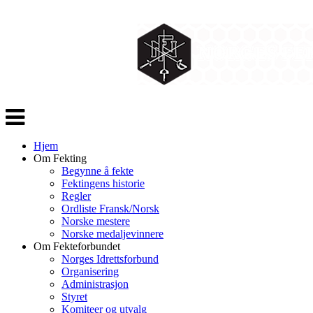
Veksle
navigasjon
Hjem
Om Fekting
Begynne å fekte
Fektingens historie
Regler
Ordliste Fransk/Norsk
Norske mestere
Norske medaljevinnere
Om Fekteforbundet
Norges Idrettsforbund
Organisering
Administrasjon
Styret
Komiteer og utvalg