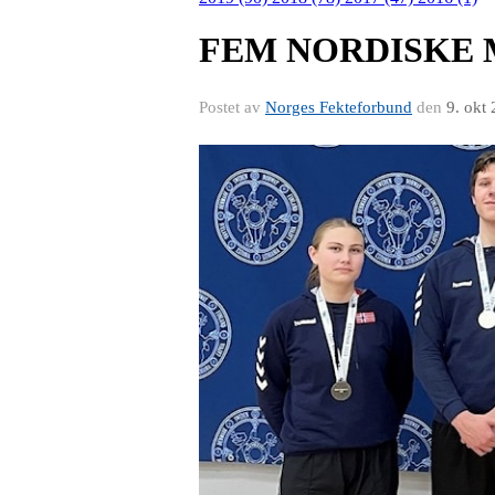
FEM NORDISKE
Postet av
Norges Fekteforbund
den
9. okt