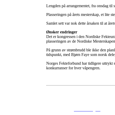
Lengden på arrangementet, fra onsdag til s
Plasseringen på årets mesterskap, et lite s
Samlet sett var nok dette årsaken til at åre
Ønsker endringer
Det er kongressen i den Nordiske Fekteuni
plasseringen av de Nordiske Mesterskapen
På grunn av strømbrudd ble ikke den planla
tidspunkt, med Bjørn Faye som norsk dele
Norges Fekteforbund har tidligere uttrykt s
konkurranser for hver våpengren.
© 2016
www.fekting.no
All Righ