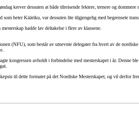
øndag krever dessuten at både tilreisende fektere, trenere og dommere må
ted som heter Kääriku, var dessuten lite tilgjengelig med begrensete tran
ts mesterskap hadde lav deltakelse i flere av klassene.
onen (NFU), som består av utnevnte delegater fra hvert av de nordisk
e.
gte kongressen avholdt i forbindelse med mesterskapet i år. Denne ble u
gat.
kepsis til dette formatet på det Nordiske Mesterskapet, og vil derfor fr
ts Reserved