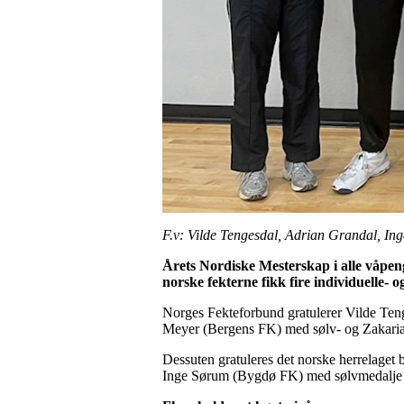
F.v: Vilde Tengesdal, Adrian Grandal, In
Årets Nordiske Mesterskap
i alle våpe
norske fekterne fikk fire individuelle- o
Norges Fekteforbund gratulerer Vilde Ten
Meyer (Bergens FK) med sølv- og Zakaria
Dessuten gratuleres det norske herrelage
Inge Sørum (Bygdø FK) med sølvmedalje 