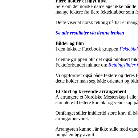
Flere holder et høyt nivå
Selv om det norske damelaget ikke nådde helt
mange fektere fra flere fekteklubber som f
Dette viser at norsk fekting nå har et mang
Se alle resultater via denne lenken
Bilder og film
I den lukkete Facebook gruppen
Fektebild
I denne gruppen blir det også publisert bi
Fekteforbundet minner om
Retningslinjer 
Vi oppfordrer også både fektere og deres fo
dette holder man seg både orientert og bidr
Et stort og krevende arrangement
Å arrangere et Nordiske Mesterskap i alle v
stimulere til tettere kontakt og vennskap p
Omfanget stiller imidlertid store krav til 
arrangøransvaret.
Arrangøren kunne i år ikke stille med egn
unngå en høy avgift.