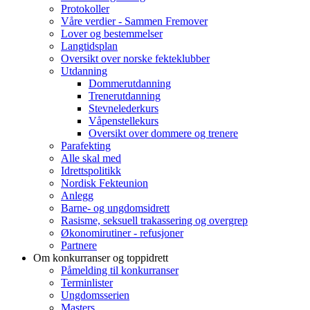
Protokoller
Våre verdier - Sammen Fremover
Lover og bestemmelser
Langtidsplan
Oversikt over norske fekteklubber
Utdanning
Dommerutdanning
Trenerutdanning
Stevnelederkurs
Våpenstellekurs
Oversikt over dommere og trenere
Parafekting
Alle skal med
Idrettspolitikk
Nordisk Fekteunion
Anlegg
Barne- og ungdomsidrett
Rasisme, seksuell trakassering og overgrep
Økonomirutiner - refusjoner
Partnere
Om konkurranser og toppidrett
Påmelding til konkurranser
Terminlister
Ungdomsserien
Masters