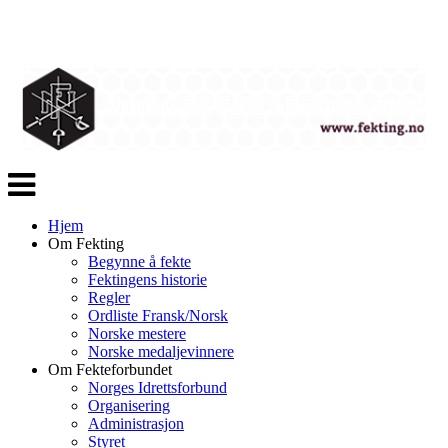
Veksle
navigasjon
Hjem
Om Fekting
Begynne å fekte
Fektingens historie
Regler
Ordliste Fransk/Norsk
Norske mestere
Norske medaljevinnere
Om Fekteforbundet
Norges Idrettsforbund
Organisering
Administrasjon
Styret