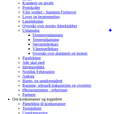
Komiteer og utvalg
Protokoller
Våre verdier - Sammen Fremover
Lover og bestemmelser
Langtidsplan
Oversikt over norske fekteklubber
Utdanning
Dommerutdanning
Trenerutdanning
Stevnelederkurs
Våpenstellekurs
Oversikt over dommere og trenere
Parafekting
Alle skal med
Idrettspolitikk
Nordisk Fekteunion
Anlegg
Barne- og ungdomsidrett
Rasisme, seksuell trakassering og overgrep
Økonomirutiner - refusjoner
Partnere
Om konkurranser og toppidrett
Påmelding til konkurranser
Terminlister
Ungdomsserien