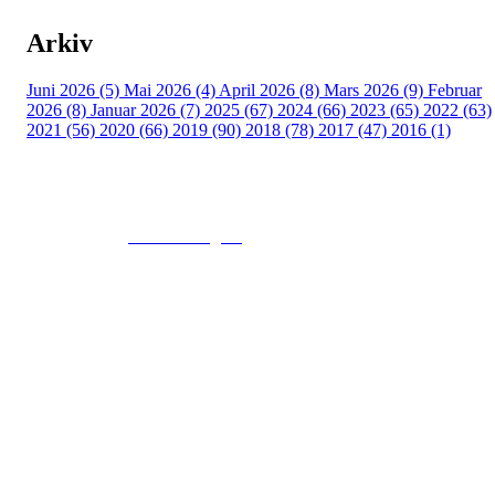
Arkiv
Juni 2026 (5)
Mai 2026 (4)
April 2026 (8)
Mars 2026 (9)
Februar
2026 (8)
Januar 2026 (7)
2025 (67)
2024 (66)
2023 (65)
2022 (63)
2021 (56)
2020 (66)
2019 (90)
2018 (78)
2017 (47)
2016 (1)
© 2016
www.fekting.no
All Rights Reserved
NORGES FEKTEFORBUND
Sognsveien 73, 0855 OSLO
Post: Ullevål Stadion, 0840 OSLO
Tel: +47 22 89 55 99