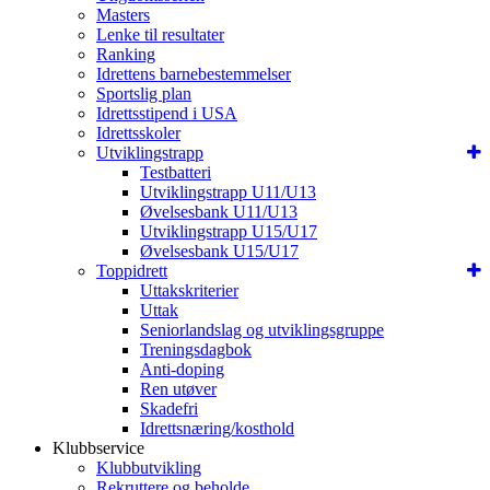
Masters
Lenke til resultater
Ranking
Idrettens barnebestemmelser
Sportslig plan
Idrettsstipend i USA
Idrettsskoler
Utviklingstrapp
Testbatteri
Utviklingstrapp U11/U13
Øvelsesbank U11/U13
Utviklingstrapp U15/U17
Øvelsesbank U15/U17
Toppidrett
Uttakskriterier
Uttak
Seniorlandslag og utviklingsgruppe
Treningsdagbok
Anti-doping
Ren utøver
Skadefri
Idrettsnæring/kosthold
Klubbservice
Klubbutvikling
Rekruttere og beholde