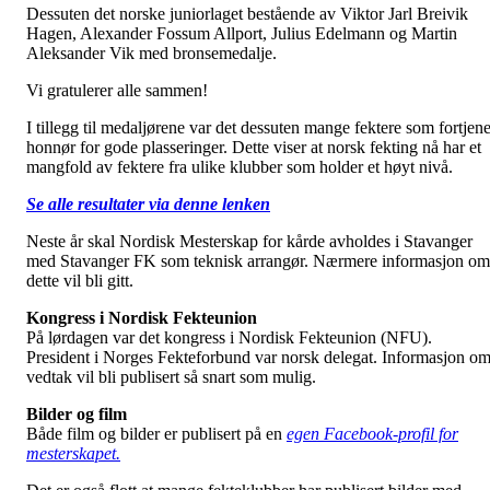
Dessuten det norske juniorlaget bestående av Viktor Jarl Breivik
Hagen, Alexander Fossum Allport, Julius Edelmann og Martin
Aleksander Vik med bronsemedalje.
Vi gratulerer alle sammen!
I tillegg til medaljørene var det dessuten mange fektere som fortjene
honnør for gode plasseringer. Dette viser at norsk fekting nå har et
mangfold av fektere fra ulike klubber som holder et høyt nivå.
Se alle resultater via denne lenken
Neste år skal Nordisk Mesterskap for kårde avholdes i Stavanger
med Stavanger FK som teknisk arrangør. Nærmere informasjon om
dette vil bli gitt.
Kongress i Nordisk Fekteunion
På lørdagen var det kongress i Nordisk Fekteunion (NFU).
President i Norges Fekteforbund var norsk delegat. Informasjon o
vedtak vil bli publisert så snart som mulig.
Bilder og film
Både film og bilder er publisert på en
egen Facebook-profil for
mesterskapet.