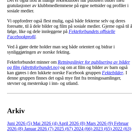
Det er også flott at mange fekteklubber har publisert bilder med
gratulasjoner av klubbmedlemmene på egne nettsider og profiler i
sosiale medier.
Vi oppfordrer også flest mulig, også både fekterne selv og deres
foresatte, til å dele bilder og film på sosiale medier. Gjerne også til 
følge, like og dele innleggene på
Fekteforbundets offisielle
Facebookprofil
.
Ved å gjøre dette holder man seg både orientert og bidrar i
synliggjøringen av norske fekting.
Fekteforbundet minner om
Retningslinjer for publisering av bilder
og film (idrettsforbundet.no)
og om at film og bilder av barn også
kan gjøres i den lukkete norske Facebook gruppen
Fektebilder
. I
denne gruppen finnes det også mye fint fra treningssamlinger,
stevner og mesterskap i inn- og utland.
Arkiv
Juni 2026 (5)
Mai 2026 (4)
April 2026 (8)
Mars 2026 (9)
Februar
2026 (8)
Januar 2026 (7)
2025 (67)
2024 (66)
2023 (65)
2022 (63)