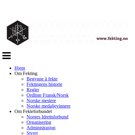
Veksle
navigasjon
Hjem
Om Fekting
Begynne å fekte
Fektingens historie
Regler
Ordliste Fransk/Norsk
Norske mestere
Norske medaljevinnere
Om Fekteforbundet
Norges Idrettsforbund
Organisering
Administrasjon
Styret