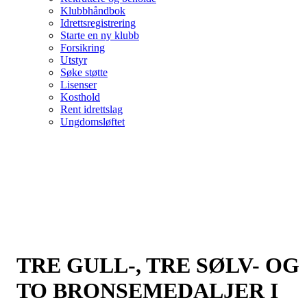
Klubbhåndbok
Idrettsregistrering
Starte en ny klubb
Forsikring
Utstyr
Søke støtte
Lisenser
Kosthold
Rent idrettslag
Ungdomsløftet
TRE GULL-, TRE SØLV- OG
TO BRONSEMEDALJER I