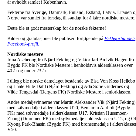
år avholdt samlet i København.
Fekterne fra Sverige, Danmark, Finland, Estland, Latvia, Litauen o
Norge var samlet fra torsdag til søndag for å kåre nordiske mestere.
Dette ble et godt mesterskap for de norske fekterne!
Bilder og gratulasjoner ble publisert forløpende på
Fekteforbundets
Facebook-profil.
Nordiske mestere
Irina Ascheoug fra Njård Fekting og Viktor Jarl Breivik Hagen fra
Bygdø FK ble Nordiske Mestere i henholdsvis aldersklassen over
40 år og under 23 år.
I tillegg ble norske damelaget bestående av Elsa Von Koss Hellebø
og Thale Hille-Dahl (Njård Fekting) og Ada Sofie Gildernes og
Vilde Tengesdal (Bergens FK) Nordiske Mestere i seniorklassen.
Andre medaljevinnerne var Martin Aleksander Vik (Njård Fekting)
med sølvmedalje i aldersklassen U20, Benjamin Aarholt (Bygdø
FK) med sølvmedalje i aldersklassen U17, Kristian Husemoen-
Zhang (Drammen FK) med sølvmedalje i aldersklassen U15, og O
Kyong Park-Bhasin (Bygdø FK) med bronsemedalje i aldersklasse
V50.