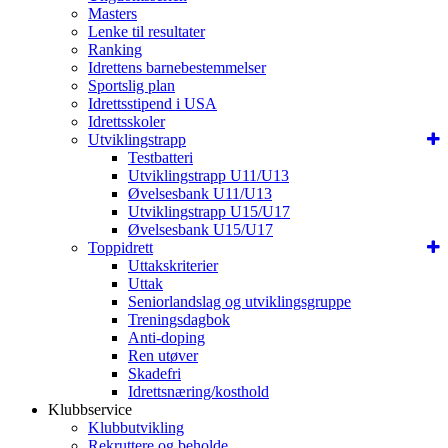
Masters
Lenke til resultater
Ranking
Idrettens barnebestemmelser
Sportslig plan
Idrettsstipend i USA
Idrettsskoler
Utviklingstrapp
Testbatteri
Utviklingstrapp U11/U13
Øvelsesbank U11/U13
Utviklingstrapp U15/U17
Øvelsesbank U15/U17
Toppidrett
Uttakskriterier
Uttak
Seniorlandslag og utviklingsgruppe
Treningsdagbok
Anti-doping
Ren utøver
Skadefri
Idrettsnæring/kosthold
Klubbservice
Klubbutvikling
Rekruttere og beholde