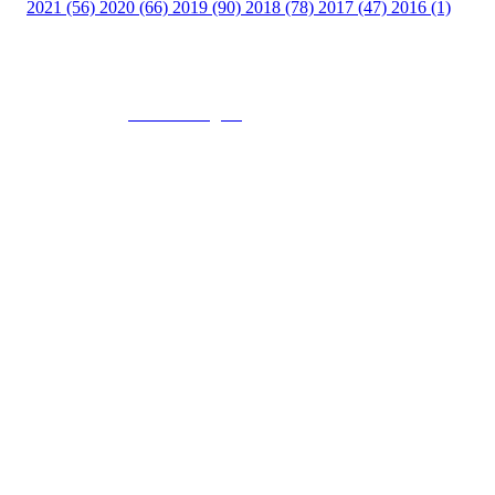
2021 (56)
2020 (66)
2019 (90)
2018 (78)
2017 (47)
2016 (1)
© 2016
www.fekting.no
All Rights Reserved
NORGES FEKTEFORBUND
Sognsveien 73, 0855 OSLO
Post: Ullevål Stadion, 0840 OSLO
Tel: +47 22 89 55 99