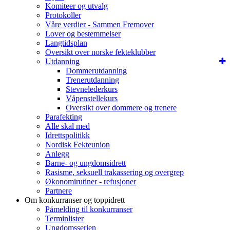
Komiteer og utvalg
Protokoller
Våre verdier - Sammen Fremover
Lover og bestemmelser
Langtidsplan
Oversikt over norske fekteklubber
Utdanning
Dommerutdanning
Trenerutdanning
Stevnelederkurs
Våpenstellekurs
Oversikt over dommere og trenere
Parafekting
Alle skal med
Idrettspolitikk
Nordisk Fekteunion
Anlegg
Barne- og ungdomsidrett
Rasisme, seksuell trakassering og overgrep
Økonomirutiner - refusjoner
Partnere
Om konkurranser og toppidrett
Påmelding til konkurranser
Terminlister
Ungdomsserien