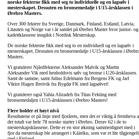
norske fekterne fikk med seg to individuelle og en lagsølv i
mesterskapet. Dessuten en bronsemedalje i U15-årsklassen i
Ørebro Masters.
Over 300 fektere fra Sverige, Danmark, Finland, Estland, Latvia,
Litauten og Norge var i år samlet på Ørebro Master hvor junior- og
kadettklassene inngikk i Nordisk Mesterskap.
De norske fekterne fikk med seg to en individuell og en lagsølv i
mesterskapet. Dessuten en bronsemedalje i U15-årsklassen i Ørebr
Masters.
Vi gratulerer Njårdfekterne Aleksander Malvik og Martin
Aleksander Vik med henholdsvis sølv og bronse i U20-årsklassen.
Samt de samme, samt Julius Edelmann fra Bergens FK og Jarl
Viktor Hagen Breivik fra Bygdø FK med lagsølvet!
Vi gratulerer også Yahia Alizadeh fra Titan Fekting med
bronsemedaljen i U15-årsklassen i Ørebro Masters!
Flere holder et høyt nivå
Resultatene er på linje med fjorårets, men det er viktig å fremheva a
det totalt var hele 78 norske starter i Ørebro. Derav 62 i de to
mesterskapsklassene. Dette er en stor økning sammenlignet med i
fjor da mesterskap ble arrangert i Kääriku, som var et lite tilgjengel
sted i Finland.