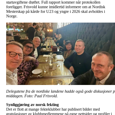
startavgiftene drøftet. Full rapport kommer når protokollen
foreligger. Frisvold kunne imidlertid informere om at Nordisk
Mesterskap på kårde for U23 og yngre i 2026 skal avholdes i
Norge.
Delegatene fra de nordiske landene hadde også gode diskusjoner 
middagen. Foto: Paal Frisvold.
Synliggjøring av norsk fekting
Det er flott at mange fekteklubber har publisert bilder med
gratulasjoner av klubbmedlemmene på egne nettsider og profiler i