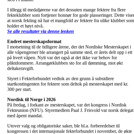
I tillegg til medaljørene var det dessuten mange fektere fra flere
fekteklubber som fortjener honnør for gode plasseringer. Dette vise
at norsk fekting nå har et mangfold av fektere fra ulike klubber som
holder et høyt nivå.
Se alle resultater via denne lenken
Endret mesterskapsformat
I motsetning til de tidligere årene, der det Nordiske Mesterskapet i
alle våpengrener ble arrangert på samme sted, er årets delt opp i ett
på hvert våpen. Nytt var det også at det ikke var behov for
pliktdommere. Arrangørklubben sto for all dømming, mot økt
deltakeravgift.
Styret i Fekteforbundet vedtok av den grunn å subsidiere
startkontingenten for fektere som deltok på mesterskapet med kr.
300 per start.
Nordisk til Norge i 2026
På fredag, i forkant av mesterskapet, var det kongress i Nordisk
Fekteunion (NFU). Styremedlem Paal J. Frisvold var norsk delegat
med åpent mandat.
Utover valg og obligatoriske saker, ble bl.a. forberedelser til
kongressen i det internasjonale fekteforbundet i november, de økte