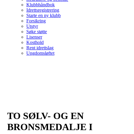
Klubbhåndbok
Idrettsregistrering
Starte en ny klubb
Forsikring
Utstyr
Søke støtte
Lisenser
Kosthold
Rent idrettslag
Ungdomsløftet
TO SØLV- OG EN
BRONSMEDALJE I