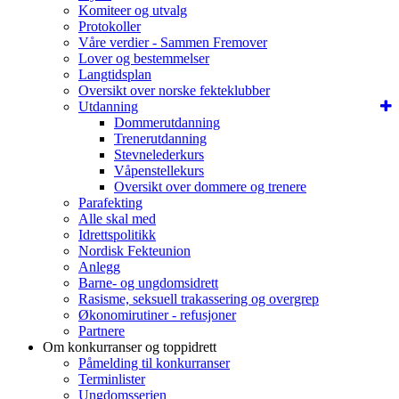
Komiteer og utvalg
Protokoller
Våre verdier - Sammen Fremover
Lover og bestemmelser
Langtidsplan
Oversikt over norske fekteklubber
Utdanning
Dommerutdanning
Trenerutdanning
Stevnelederkurs
Våpenstellekurs
Oversikt over dommere og trenere
Parafekting
Alle skal med
Idrettspolitikk
Nordisk Fekteunion
Anlegg
Barne- og ungdomsidrett
Rasisme, seksuell trakassering og overgrep
Økonomirutiner - refusjoner
Partnere
Om konkurranser og toppidrett
Påmelding til konkurranser
Terminlister
Ungdomsserien