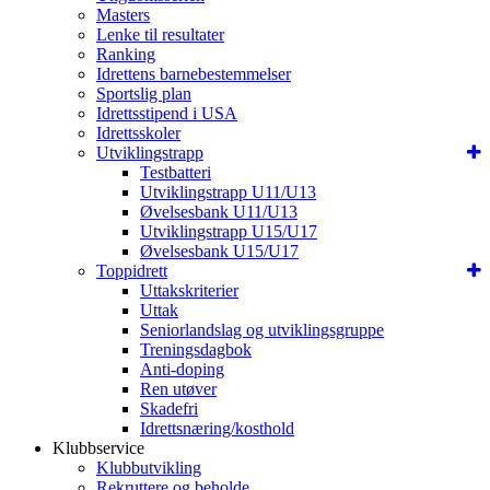
Masters
Lenke til resultater
Ranking
Idrettens barnebestemmelser
Sportslig plan
Idrettsstipend i USA
Idrettsskoler
Utviklingstrapp
Testbatteri
Utviklingstrapp U11/U13
Øvelsesbank U11/U13
Utviklingstrapp U15/U17
Øvelsesbank U15/U17
Toppidrett
Uttakskriterier
Uttak
Seniorlandslag og utviklingsgruppe
Treningsdagbok
Anti-doping
Ren utøver
Skadefri
Idrettsnæring/kosthold
Klubbservice
Klubbutvikling
Rekruttere og beholde