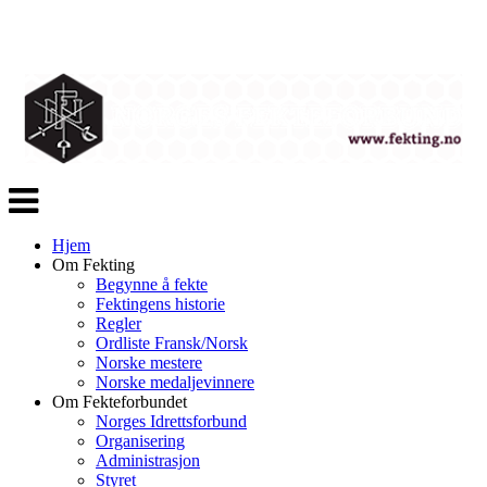
Veksle
navigasjon
Hjem
Om Fekting
Begynne å fekte
Fektingens historie
Regler
Ordliste Fransk/Norsk
Norske mestere
Norske medaljevinnere
Om Fekteforbundet
Norges Idrettsforbund
Organisering
Administrasjon
Styret