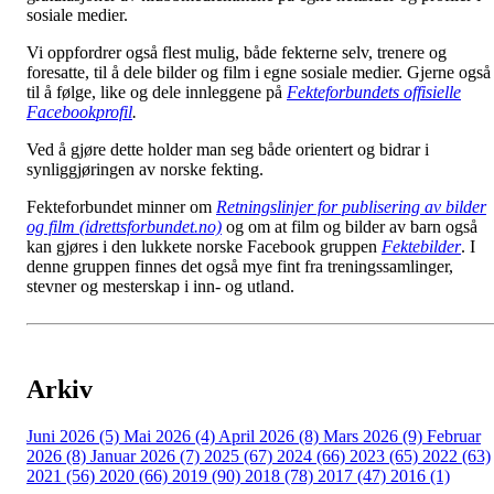
sosiale medier.
Vi oppfordrer også flest mulig, både fekterne selv, trenere og
foresatte, til å dele bilder og film i egne sosiale medier. Gjerne også
til å følge, like og dele innleggene på
Fekteforbundets offisielle
Facebookprofil
.
Ved å gjøre dette holder man seg både orientert og bidrar i
synliggjøringen av norske fekting.
Fekteforbundet minner om
Retningslinjer for publisering av bilder
og film (idrettsforbundet.no)
og om at film og bilder av barn også
kan gjøres i den lukkete norske Facebook gruppen
Fektebilder
. I
denne gruppen finnes det også mye fint fra treningssamlinger,
stevner og mesterskap i inn- og utland.
Arkiv
Juni 2026 (5)
Mai 2026 (4)
April 2026 (8)
Mars 2026 (9)
Februar
2026 (8)
Januar 2026 (7)
2025 (67)
2024 (66)
2023 (65)
2022 (63)
2021 (56)
2020 (66)
2019 (90)
2018 (78)
2017 (47)
2016 (1)