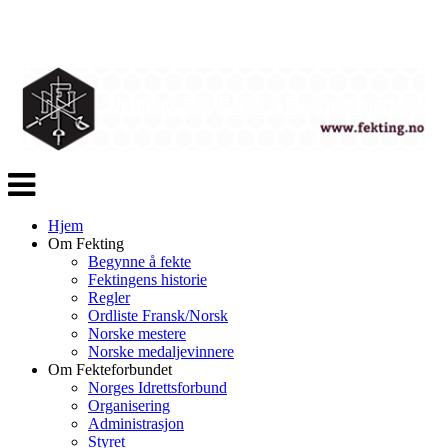
Veksle
navigasjon
Hjem
Om Fekting
Begynne å fekte
Fektingens historie
Regler
Ordliste Fransk/Norsk
Norske mestere
Norske medaljevinnere
Om Fekteforbundet
Norges Idrettsforbund
Organisering
Administrasjon
Styret