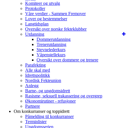
Komiteer og utvalg
Protokoller
Våre verdier - Sammen Fremover
Lover og bestemmelser
Langtidsplan
Oversikt over norske fekteklubber
Utdanning
Dommerutdanning
Trenerutdanning
Stevnelederkurs
Våpenstellekurs
Oversikt over dommere og trenere
Parafekting
Alle skal med
Idrettspolitikk
Nordisk Fekteunion
Anlegg
Barne- og ungdomsidrett
Rasisme, seksuell trakassering og overgrep
Økonomirutiner - refusjoner
Partnere
Om konkurranser og toppidrett
Påmelding til konkurranser
Terminlister
Ungdomsserien