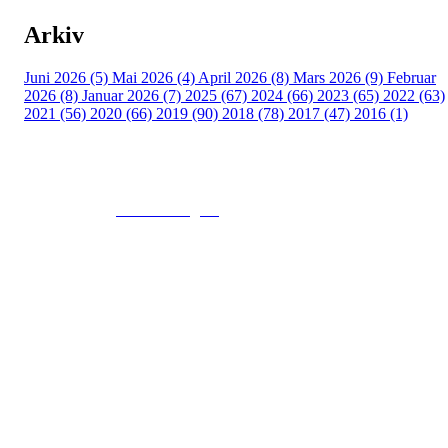
Arkiv
Juni 2026 (5)
Mai 2026 (4)
April 2026 (8)
Mars 2026 (9)
Februar
2026 (8)
Januar 2026 (7)
2025 (67)
2024 (66)
2023 (65)
2022 (63)
2021 (56)
2020 (66)
2019 (90)
2018 (78)
2017 (47)
2016 (1)
© 2016
www.fekting.no
All Rights Reserved
NORGES FEKTEFORBUND
Sognsveien 73, 0855 OSLO
Post: Ullevål Stadion, 0840 OSLO
Tel: +47 22 89 55 99