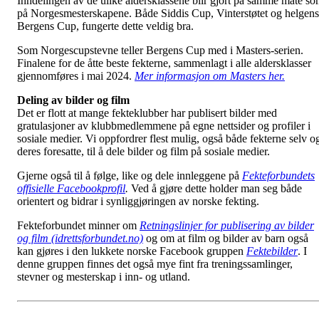
Inndelingen av de ulike aldersklassene blir gjort på samme måte s
på Norgesmesterskapene. Både Siddis Cup, Vinterstøtet og helgens
Bergens Cup, fungerte dette veldig bra.
Som Norgescupstevne teller Bergens Cup med i Masters-serien.
Finalene for de åtte beste fekterne, sammenlagt i alle aldersklasser
gjennomføres i mai 2024.
Mer informasjon om Masters her.
Deling av bilder og film
Det er flott at mange fekteklubber har publisert bilder med
gratulasjoner av klubbmedlemmene på egne nettsider og profiler i
sosiale medier. Vi oppfordrer flest mulig, også både fekterne selv o
deres foresatte, til å dele bilder og film på sosiale medier.
Gjerne også til å følge, like og dele innleggene på
Fekteforbundets
offisielle Facebookprofil
.
Ved å gjøre dette holder man seg både
orientert og bidrar i synliggjøringen av norske fekting.
Fekteforbundet minner om
Retningslinjer for publisering av bilder
og film (idrettsforbundet.no)
og om at film og bilder av barn også
kan gjøres i den lukkete norske Facebook gruppen
Fektebilder
. I
denne gruppen finnes det også mye fint fra treningssamlinger,
stevner og mesterskap i inn- og utland.