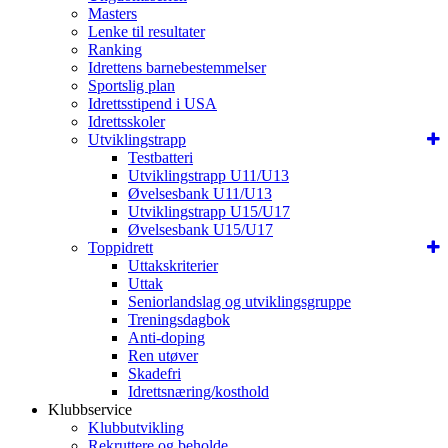
Masters
Lenke til resultater
Ranking
Idrettens barnebestemmelser
Sportslig plan
Idrettsstipend i USA
Idrettsskoler
Utviklingstrapp
Testbatteri
Utviklingstrapp U11/U13
Øvelsesbank U11/U13
Utviklingstrapp U15/U17
Øvelsesbank U15/U17
Toppidrett
Uttakskriterier
Uttak
Seniorlandslag og utviklingsgruppe
Treningsdagbok
Anti-doping
Ren utøver
Skadefri
Idrettsnæring/kosthold
Klubbservice
Klubbutvikling
Rekruttere og beholde