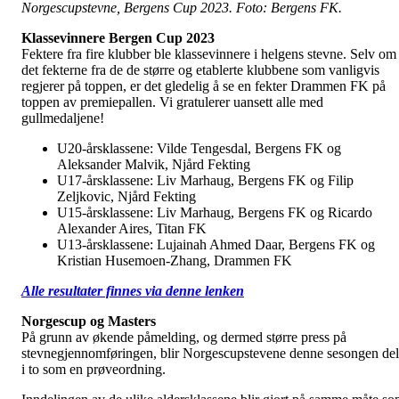
Norgescupstevne, Bergens Cup 2023. Foto: Bergens FK.
Klassevinnere Bergen Cup 2023
Fektere fra fire klubber ble klassevinnere i helgens stevne. Selv om
det fekterne fra de de større og etablerte klubbene som vanligvis
regjerer på toppen, er det gledelig å se en fekter Drammen FK på
toppen av premiepallen. Vi gratulerer uansett alle med
gullmedaljene!
U20-årsklassene: Vilde Tengesdal, Bergens FK og
Aleksander Malvik, Njård Fekting
U17-årsklassene: Liv Marhaug, Bergens FK og Filip
Zeljkovic, Njård Fekting
U15-årsklassene: Liv Marhaug, Bergens FK og Ricardo
Alexander Aires, Titan FK
U13-årsklassene: Lujainah Ahmed Daar, Bergens FK og
Kristian Husemoen-Zhang, Drammen FK
Alle resultater finnes via denne lenken
Norgescup og Masters
På grunn av økende påmelding, og dermed større press på
stevnegjennomføringen, blir Norgescupstevene denne sesongen del
i to som en prøveordning.