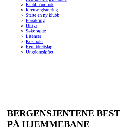
Klubbhåndbok
Idrettsregistrering
Starte en ny klubb
Forsikring
Utstyr
Søke støtte
Lisenser
Kosthold
Rent idrettslag
Ungdomsløftet
BERGENSJENTENE BEST
PÅ HJEMMEBANE