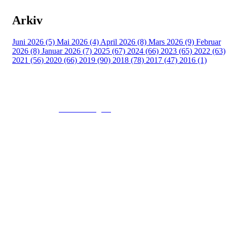
Arkiv
Juni 2026 (5)
Mai 2026 (4)
April 2026 (8)
Mars 2026 (9)
Februar
2026 (8)
Januar 2026 (7)
2025 (67)
2024 (66)
2023 (65)
2022 (63)
2021 (56)
2020 (66)
2019 (90)
2018 (78)
2017 (47)
2016 (1)
© 2016
www.fekting.no
All Rights Reserved
NORGES FEKTEFORBUND
Sognsveien 73, 0855 OSLO
Post: Ullevål Stadion, 0840 OSLO
Tel: +47 22 89 55 99