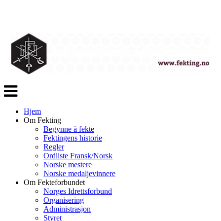
Veksle
navigasjon
Hjem
Om Fekting
Begynne å fekte
Fektingens historie
Regler
Ordliste Fransk/Norsk
Norske mestere
Norske medaljevinnere
Om Fekteforbundet
Norges Idrettsforbund
Organisering
Administrasjon
Styret