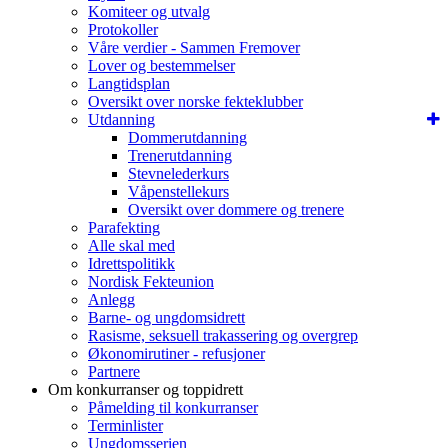
Komiteer og utvalg
Protokoller
Våre verdier - Sammen Fremover
Lover og bestemmelser
Langtidsplan
Oversikt over norske fekteklubber
Utdanning
Dommerutdanning
Trenerutdanning
Stevnelederkurs
Våpenstellekurs
Oversikt over dommere og trenere
Parafekting
Alle skal med
Idrettspolitikk
Nordisk Fekteunion
Anlegg
Barne- og ungdomsidrett
Rasisme, seksuell trakassering og overgrep
Økonomirutiner - refusjoner
Partnere
Om konkurranser og toppidrett
Påmelding til konkurranser
Terminlister
Ungdomsserien