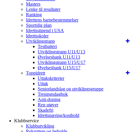
Masters
Lenke til resultater
Ranking
Idrettens barnebestemmelser
Sportslig plan
Idrettsstipend i USA
Idrettsskoler
Utviklingstrapp
Testbatteri
Utviklingstrapp U11/U13
Øvelsesbank U11/U13
Utviklingstrapp U15/U17
Øvelsesbank U15/U17
Toppidrett
Uttakskriterier
Uttak
Seniorlandslag og utviklingsgruppe
Treningsdagbok
Anti-doping
Ren utøver
Skadefri
Idrettsnæring/kosthold
Klubbservice
Klubbutvikling
Rekruttere og beholde