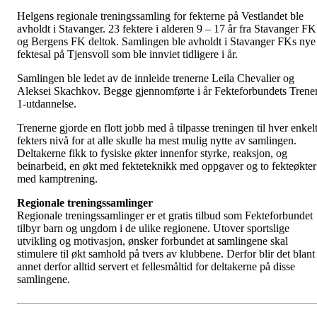
Helgens regionale treningssamling for fekterne på Vestlandet ble
avholdt i Stavanger. 23 fektere i alderen 9 – 17 år fra Stavanger FK
og Bergens FK deltok. Samlingen ble avholdt i Stavanger FKs nye
fektesal på Tjensvoll som ble innviet tidligere i år.
Samlingen ble ledet av de innleide trenerne Leila Chevalier og
Aleksei Skachkov. Begge gjennomførte i år Fekteforbundets Trene
1-utdannelse.
Trenerne gjorde en flott jobb med å tilpasse treningen til hver enkel
fekters nivå for at alle skulle ha mest mulig nytte av samlingen.
Deltakerne fikk to fysiske økter innenfor styrke, reaksjon, og
beinarbeid, en økt med fekteteknikk med oppgaver og to fekteøkter
med kamptrening.
Regionale treningssamlinger
Regionale treningssamlinger er et gratis tilbud som Fekteforbundet
tilbyr barn og ungdom i de ulike regionene. Utover sportslige
utvikling og motivasjon, ønsker forbundet at samlingene skal
stimulere til økt samhold på tvers av klubbene. Derfor blir det blant
annet derfor alltid servert et fellesmåltid for deltakerne på disse
samlingene.