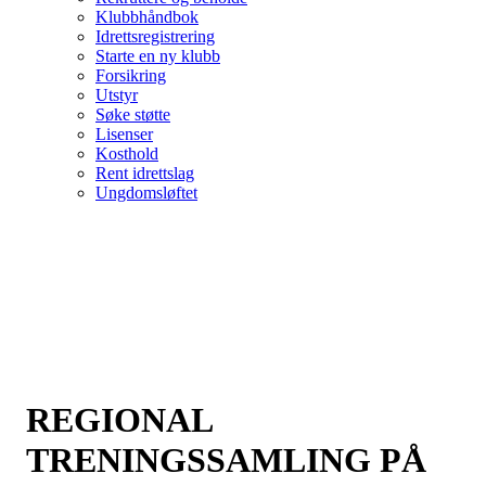
Klubbhåndbok
Idrettsregistrering
Starte en ny klubb
Forsikring
Utstyr
Søke støtte
Lisenser
Kosthold
Rent idrettslag
Ungdomsløftet
REGIONAL
TRENINGSSAMLING PÅ