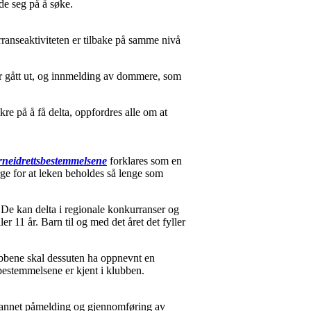
de seg på å søke.
ranseaktiviteten er tilbake på samme nivå
 er gått ut, og innmelding av dommere, som
kre på å få delta, oppfordres alle om at
neidrettsbestemmelsene
forklares som en
rge for at leken beholdes så lenge som
. De kan delta i regionale konkurranser og
er 11 år. Barn til og med det året det fyller
bbene skal dessuten ha oppnevnt en
bestemmelsene er kjent i klubben.
t annet påmelding og gjennomføring av