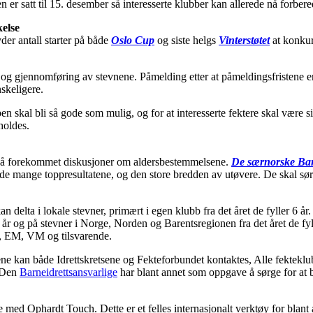
er satt til 15. desember så interesserte klubber kan allerede nå forbere
kelse
yder antall starter på både
Oslo Cup
og siste helgs
Vinterstøtet
at konkur
ng og gjennomføring av stevnene. Påmelding etter at påmeldingsfristene
nskeligere.
 skal bli så gode som mulig, og for at interesserte fektere skal være si
holdes.
gså forekommet diskusjoner om aldersbestemmelsene.
De særnorske Bar
 de mange toppresultatene, og den store bredden av utøvere. De skal sø
 delta i lokale stevner, primært i egen klubb fra det året de fyller 6 år
9 år og på stevner i Norge, Norden og Barentsregionen fra det året de fyll
, EM, VM og tilsvarende.
e kan både Idrettskretsene og Fekteforbundet kontaktes, Alle fekteklu
. Den
Barneidrettsansvarlige
har blant annet som oppgave å sørge for at 
 med Ophardt Touch. Dette er et felles internasjonalt verktøy for blan