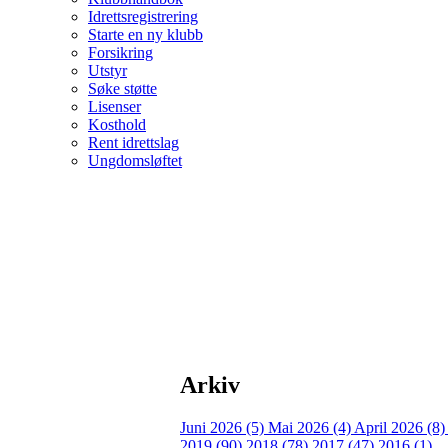
Idrettsregistrering
Starte en ny klubb
Forsikring
Utstyr
Søke støtte
Lisenser
Kosthold
Rent idrettslag
Ungdomsløftet
Arkiv
Juni 2026 (5)
Mai 2026 (4)
April 2026 (8
2019 (90)
2018 (78)
2017 (47)
2016 (1)