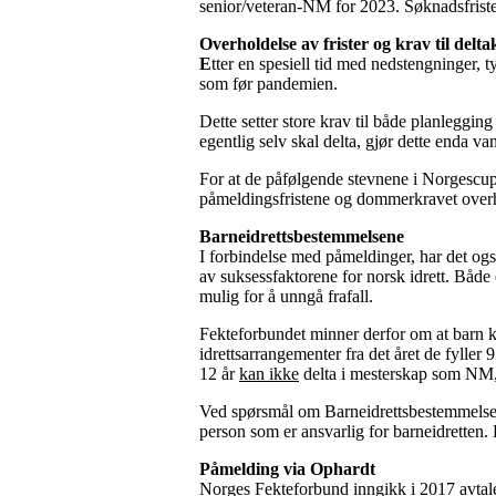
senior/veteran-NM for 2023. Søknadsfristen 
Overholdelse av frister og krav til delta
E
tter en spesiell tid med nedstengninger, t
som før pandemien.
Dette setter store krav til både planleggi
egentlig selv skal delta, gjør dette enda va
For at de påfølgende stevnene i Norgescupen
påmeldingsfristene og dommerkravet over
Barneidrettsbestemmelsene
I forbindelse med påmeldinger, har det o
av suksessfaktorene for norsk idrett. Både
mulig for å unngå frafall.
Fekteforbundet minner derfor om at barn kan
idrettsarrangementer fra det året de fyller 
12 år
kan ikke
delta i mesterskap som NM
Ved spørsmål om Barneidrettsbestemmelsen
person som er ansvarlig for barneidretten
Påmelding via Ophardt
Norges Fekteforbund inngikk i 2017 avtale