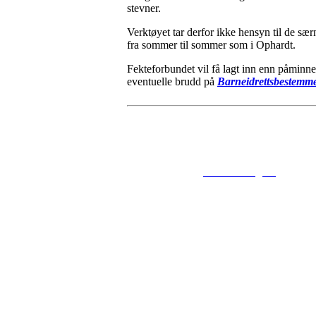
stevner.
Verktøyet tar derfor ikke hensyn til de s
fra sommer til sommer som i Ophardt.
Fekteforbundet vil få lagt inn enn påminne
eventuelle brudd på
Barneidrettsbestemme
© 2016
www.fekting.no
All Righ
NORGES F
Sognsveien 7
Post: Ullevål 
Tel: +47 22 89