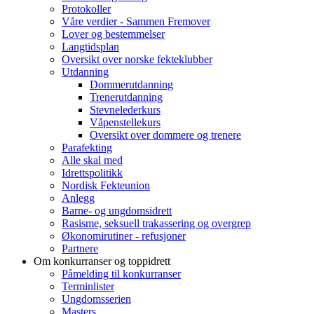
Protokoller
Våre verdier - Sammen Fremover
Lover og bestemmelser
Langtidsplan
Oversikt over norske fekteklubber
Utdanning
Dommerutdanning
Trenerutdanning
Stevnelederkurs
Våpenstellekurs
Oversikt over dommere og trenere
Parafekting
Alle skal med
Idrettspolitikk
Nordisk Fekteunion
Anlegg
Barne- og ungdomsidrett
Rasisme, seksuell trakassering og overgrep
Økonomirutiner - refusjoner
Partnere
Om konkurranser og toppidrett
Påmelding til konkurranser
Terminlister
Ungdomsserien
Masters