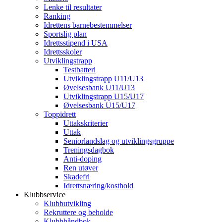
Lenke til resultater
Ranking
Idrettens barnebestemmelser
Sportslig plan
Idrettsstipend i USA
Idrettsskoler
Utviklingstrapp
Testbatteri
Utviklingstrapp U11/U13
Øvelsesbank U11/U13
Utviklingstrapp U15/U17
Øvelsesbank U15/U17
Toppidrett
Uttakskriterier
Uttak
Seniorlandslag og utviklingsgruppe
Treningsdagbok
Anti-doping
Ren utøver
Skadefri
Idrettsnæring/kosthold
Klubbservice
Klubbutvikling
Rekruttere og beholde
Klubbhåndbok