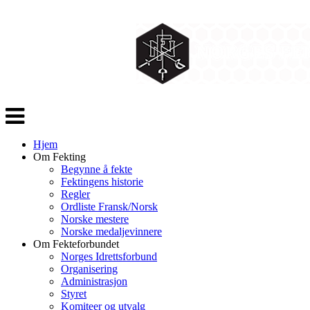
Veksle
navigasjon
Hjem
Om Fekting
Begynne å fekte
Fektingens historie
Regler
Ordliste Fransk/Norsk
Norske mestere
Norske medaljevinnere
Om Fekteforbundet
Norges Idrettsforbund
Organisering
Administrasjon
Styret
Komiteer og utvalg