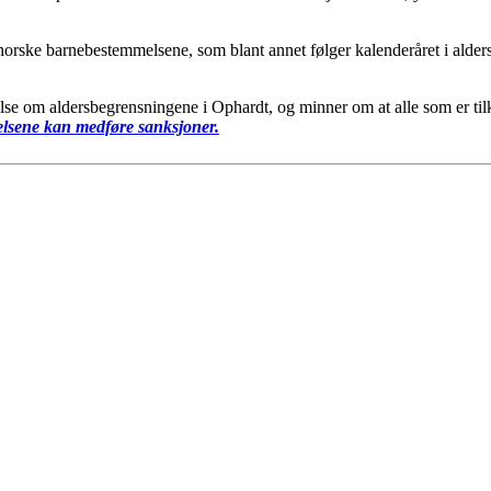
ærnorske barnebestemmelsene, som blant annet følger kalenderåret i alde
lse om aldersbegrensningene i Ophardt, og minner om at alle som er tilkn
lsene kan medføre sanksjoner.
ts Reserved
EKTEFORBUND
3, 0855 OSLO
Stadion, 0840 OSLO
 55 99