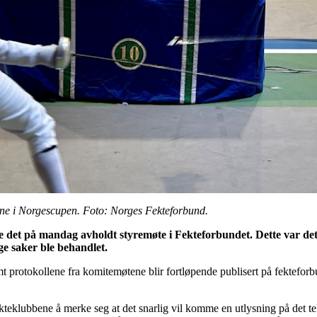
evne i Norgescupen. Foto: Norges Fekteforbund.
e det på mandag avholdt styremøte i Fekteforbundet. Dette var det 
ige saker ble behandlet.
mt protokollene fra komitemøtene blir fortløpende publisert på fektefor
ekteklubbene å merke seg at det snarlig vil komme en utlysning på det te