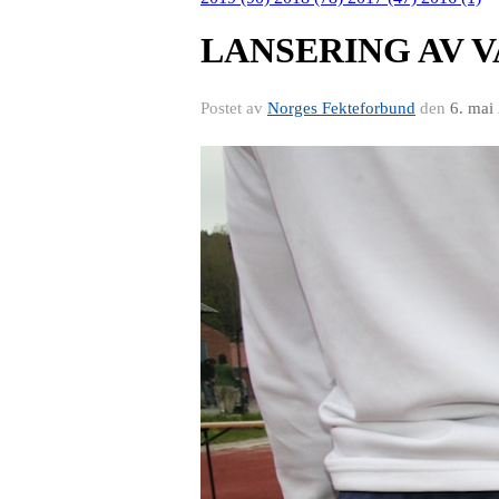
LANSERING AV 
Postet av
Norges Fekteforbund
den
6. mai