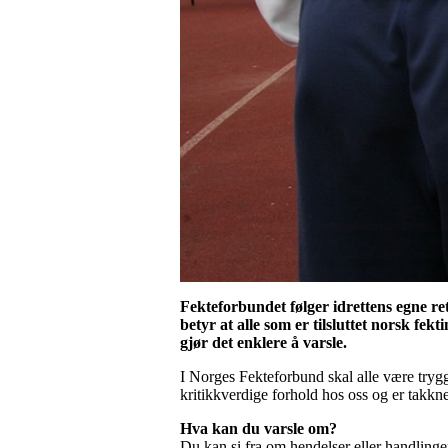
Fekteforbundet følger idrettens egne ret
betyr at alle som er tilsluttet norsk fek
gjør det enklere å varsle.
I Norges Fekteforbund skal alle være trygge
kritikkverdige forhold hos oss og er takkne
Hva kan du varsle om?
Du kan si fra om hendelser eller handlinger