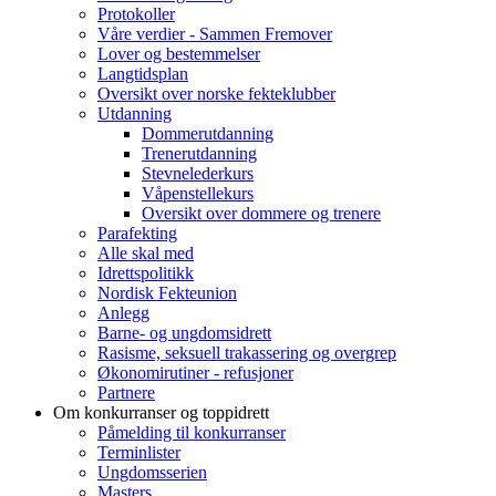
Protokoller
Våre verdier - Sammen Fremover
Lover og bestemmelser
Langtidsplan
Oversikt over norske fekteklubber
Utdanning
Dommerutdanning
Trenerutdanning
Stevnelederkurs
Våpenstellekurs
Oversikt over dommere og trenere
Parafekting
Alle skal med
Idrettspolitikk
Nordisk Fekteunion
Anlegg
Barne- og ungdomsidrett
Rasisme, seksuell trakassering og overgrep
Økonomirutiner - refusjoner
Partnere
Om konkurranser og toppidrett
Påmelding til konkurranser
Terminlister
Ungdomsserien
Masters