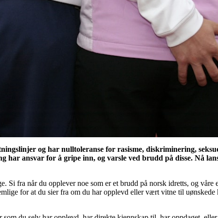
ningslinjer og har nulltoleranse for rasisme, diskriminering, seksu
ting har ansvar for å gripe inn, og varsle ved brudd på disse. Nå la
. Si fra når du opplever noe som er et brudd på norsk idretts, og våre et
mlige for at du sier fra om du har opplevd eller vært vitne til uønskede 
 som du selv har opplevd, har direkte kjennskap til, har oppdaget, eller