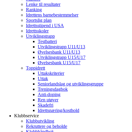
Lenke til resultater
Ranking
Idrettens barnebestemmelser
Sportslig plan
Idrettsstipend i USA
Idrettsskoler
Utviklingstrapp
Testbatteri
Utviklingstrapp U11/U13
Øvelsesbank U11/U13
Utviklingstrapp U15/U17
Øvelsesbank U15/U17
Toppidrett
Uttakskriterier
Uttak
Seniorlandslag og utviklingsgruppe
Treningsdagbok
Anti-doping
Ren utøver
Skadefri
Idrettsnæring/kosthold
Klubbservice
Klubbutvikling
Rekruttere og beholde
Klubbhåndbok