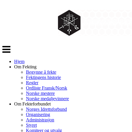
Veksle
navigasjon
Hjem
Om Fekting
Begynne å fekte
Fektingens historie
Regler
Ordliste Fransk/Norsk
Norske mestere
Norske medaljevinnere
Om Fekteforbundet
Norges Idrettsforbund
Organisering
Administrasjon
Styret
Komiteer og utvalg