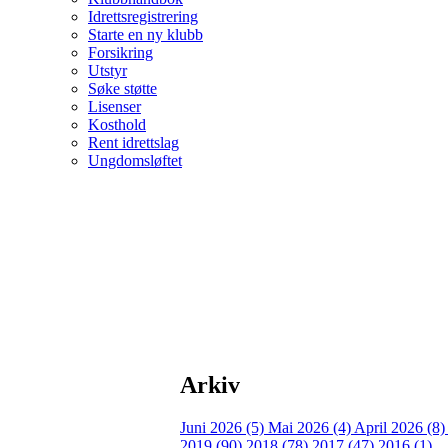
Idrettsregistrering
Starte en ny klubb
Forsikring
Utstyr
Søke støtte
Lisenser
Kosthold
Rent idrettslag
Ungdomsløftet
Arkiv
Juni 2026 (5)
Mai 2026 (4)
April 2026 (8
2019 (90)
2018 (78)
2017 (47)
2016 (1)