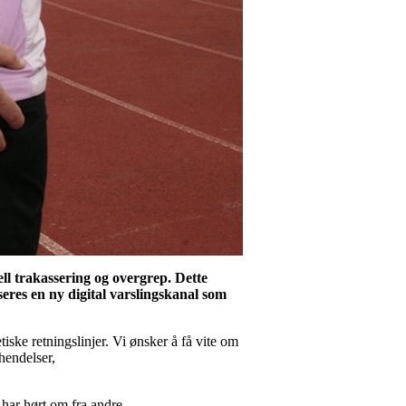
ell trakassering og overgrep. Dette
nseres en ny digital varslingskanal som
iske retningslinjer. Vi ønsker å få vite om
hendelser,
 har hørt om fra andre.