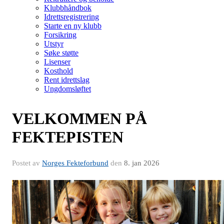
Klubbhåndbok
Idrettsregistrering
Starte en ny klubb
Forsikring
Utstyr
Søke støtte
Lisenser
Kosthold
Rent idrettslag
Ungdomsløftet
VELKOMMEN PÅ
FEKTEPISTEN
Postet av
Norges Fekteforbund
den
8. jan 2026