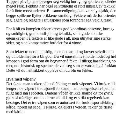
Tuppen på våpnene beveger seg veldig hurtig, og sporten er sålede
meget rask. Fekting har også selvfølgelig et stort innslag av taktikk
for å finte motstanderen. En sammenligning kan være lynsjakk, der
begge spillerne flytter brikkene samtidig. Fektere må derfor oriente
seg, agere og reagere i situasjoner som forandrer seg veldig raskt.
For å bli en komplett fekter kreves god koordinasjonsevne, hurtig-
og smidighet, god kondisjon og teknikk, samt gode taktiske
egenskaper. Få fektere er like gode i alt, men utnytter sine sterke
sider, og sine komparative fordeler for å vinne.
Som fekter trener du allsidig, men det tar tid og krever selvdisiplin
og utholdenhet for å bli god. Du vil uansett nivå holde hodet og hel
kroppen i god form om du begynner å fekte. I tillegg har fekting no
mer, noe historisk og spennende ved seg som er vanskelig å forklar
Dette vil du helt sikkert oppleve om du blir en fekter..
Hva med våpen?
Det første man tenker på med fekting er nok våpenet. Vi bruker ikk
lenger noe våpen i tradisjonell forstand, men betegnelsen våpen har
fulgt med inn i sporten. Dagens våpen er ikke skarpe og for øvrig
gjort så ufarlige som moderne teknikk og et strikt regelverk kan
besørge. Det er tre våpen som er autorisert for bruk i sportsfekting;
kårde, florett og sabel. I Norge, og ellers i verden, fekter de fleste
med kårde.