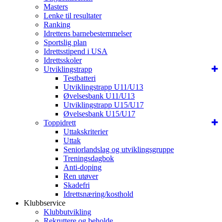
Masters
Lenke til resultater
Ranking
Idrettens barnebestemmelser
Sportslig plan
Idrettsstipend i USA
Idrettsskoler
Utviklingstrapp
Testbatteri
Utviklingstrapp U11/U13
Øvelsesbank U11/U13
Utviklingstrapp U15/U17
Øvelsesbank U15/U17
Toppidrett
Uttakskriterier
Uttak
Seniorlandslag og utviklingsgruppe
Treningsdagbok
Anti-doping
Ren utøver
Skadefri
Idrettsnæring/kosthold
Klubbservice
Klubbutvikling
Rekruttere og beholde