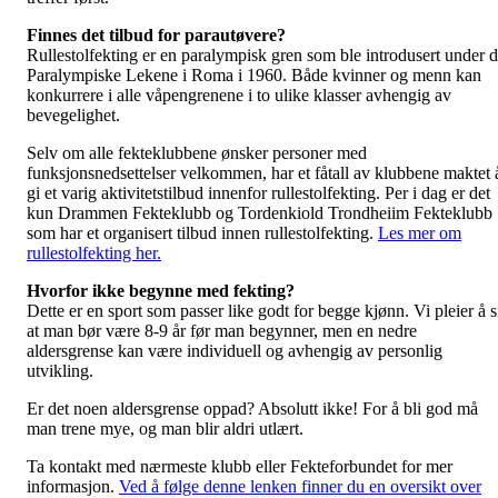
Finnes det tilbud for parautøvere?
Rullestolfekting er en paralympisk gren som ble introdusert under 
Paralympiske Lekene i Roma i 1960. Både kvinner og menn kan
konkurrere i alle våpengrenene i to ulike klasser avhengig av
bevegelighet.
Selv om alle fekteklubbene ønsker personer med
funksjonsnedsettelser velkommen, har et fåtall av klubbene maktet 
gi et varig aktivitetstilbud innenfor rullestolfekting. Per i dag er det
kun Drammen Fekteklubb og Tordenkiold Trondheiim Fekteklubb
som har et organisert tilbud innen rullestolfekting.
Les mer om
rullestolfekting her.
Hvorfor ikke begynne med fekting?
Dette er en sport som passer like godt for begge kjønn. Vi pleier å s
at man bør være 8-9 år før man begynner, men en nedre
aldersgrense kan være individuell og avhengig av personlig
utvikling.
Er det noen aldersgrense oppad? Absolutt ikke! For å bli god må
man trene mye, og man blir aldri utlært.
Ta kontakt med nærmeste klubb eller Fekteforbundet for mer
informasjon.
Ved å følge denne lenken finner du en oversikt over