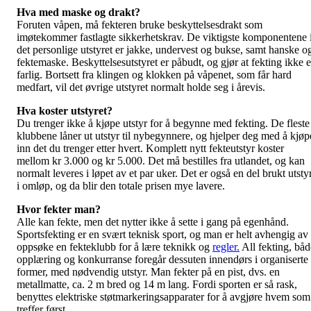
Hva med maske og drakt?
Foruten våpen, må fekteren bruke beskyttelsesdrakt som
imøtekommer fastlagte sikkerhetskrav. De viktigste komponentene 
det personlige utstyret er jakke, undervest og bukse, samt hanske o
fektemaske. Beskyttelsesutstyret er påbudt, og gjør at fekting ikke e
farlig. Bortsett fra klingen og klokken på våpenet, som får hard
medfart, vil det øvrige utstyret normalt holde seg i årevis.
Hva koster utstyret?
Du trenger ikke å kjøpe utstyr for å begynne med fekting. De fleste
klubbene låner ut utstyr til nybegynnere, og hjelper deg med å kjøp
inn det du trenger etter hvert. Komplett nytt fekteutstyr koster
mellom kr 3.000 og kr 5.000. Det må bestilles fra utlandet, og kan
normalt leveres i løpet av et par uker. Det er også en del brukt utsty
i omløp, og da blir den totale prisen mye lavere.
Hvor fekter man?
Alle kan fekte, men det nytter ikke å sette i gang på egenhånd.
Sportsfekting er en svært teknisk sport, og man er helt avhengig av
oppsøke en fekteklubb for å lære teknikk og
regler.
All fekting, båd
opplæring og konkurranse foregår dessuten innendørs i organiserte
former, med nødvendig utstyr. Man fekter på en pist, dvs. en
metallmatte, ca. 2 m bred og 14 m lang. Fordi sporten er så rask,
benyttes elektriske støtmarkeringsapparater for å avgjøre hvem som
treffer først.