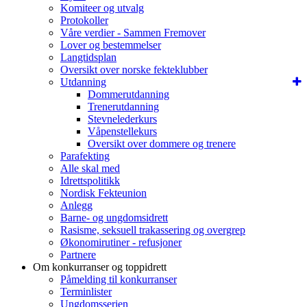
Komiteer og utvalg
Protokoller
Våre verdier - Sammen Fremover
Lover og bestemmelser
Langtidsplan
Oversikt over norske fekteklubber
Utdanning
Dommerutdanning
Trenerutdanning
Stevnelederkurs
Våpenstellekurs
Oversikt over dommere og trenere
Parafekting
Alle skal med
Idrettspolitikk
Nordisk Fekteunion
Anlegg
Barne- og ungdomsidrett
Rasisme, seksuell trakassering og overgrep
Økonomirutiner - refusjoner
Partnere
Om konkurranser og toppidrett
Påmelding til konkurranser
Terminlister
Ungdomsserien