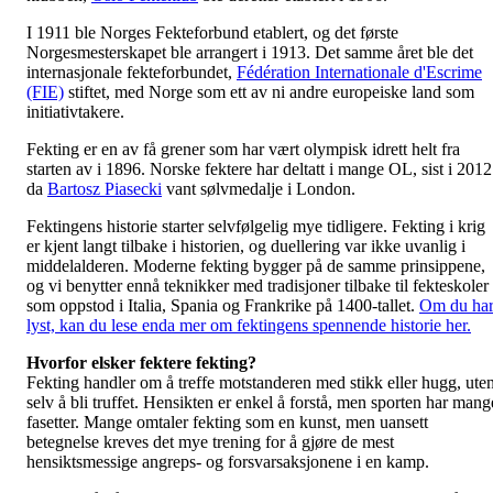
I 1911 ble Norges Fekteforbund etablert, og det første
Norgesmesterskapet ble arrangert i 1913. Det samme året ble det
internasjonale fekteforbundet,
Fédération Internationale d'Escrime
(FIE)
stiftet, med Norge som ett av ni andre europeiske land som
initiativtakere.
Fekting er en av få grener som har vært olympisk idrett helt fra
starten av i 1896. Norske fektere har deltatt i mange OL, sist i 2012
da
Bartosz Piasecki
vant sølvmedalje i London.
Fektingens historie starter selvfølgelig mye tidligere. Fekting i krig
er kjent langt tilbake i historien, og duellering var ikke uvanlig i
middelalderen. Moderne fekting bygger på de samme prinsippene,
og vi benytter ennå teknikker med tradisjoner tilbake til fekteskoler
som oppstod i Italia, Spania og Frankrike på 1400-tallet.
Om du ha
lyst, kan du lese enda mer om fektingens spennende historie her.
Hvorfor elsker fektere fekting?
Fekting handler om å treffe motstanderen med stikk eller hugg, ute
selv å bli truffet. Hensikten er enkel å forstå, men sporten har mang
fasetter. Mange omtaler fekting som en kunst, men uansett
betegnelse kreves det mye trening for å gjøre de mest
hensiktsmessige angreps- og forsvarsaksjonene i en kamp.