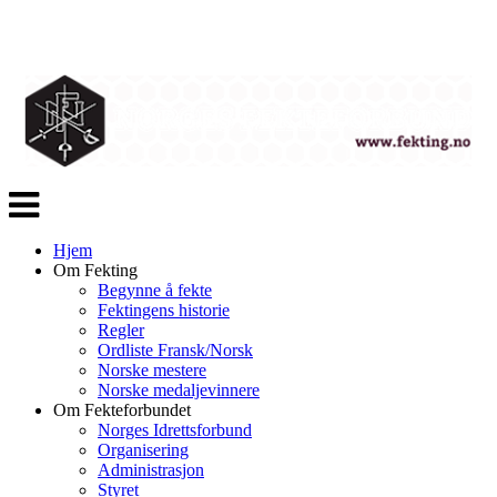
Veksle
navigasjon
Hjem
Om Fekting
Begynne å fekte
Fektingens historie
Regler
Ordliste Fransk/Norsk
Norske mestere
Norske medaljevinnere
Om Fekteforbundet
Norges Idrettsforbund
Organisering
Administrasjon
Styret