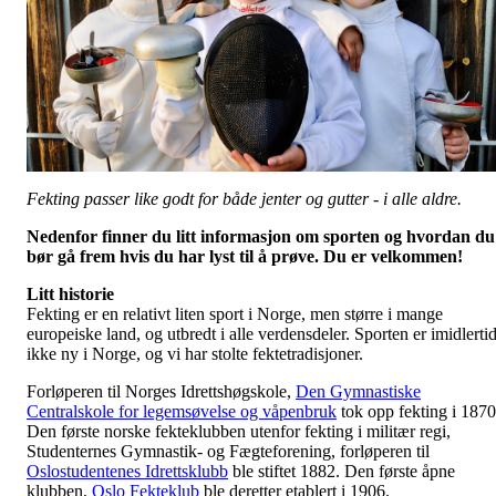
Fekting passer like godt for både jenter og gutter - i alle aldre.
Nedenfor finner du litt informasjon om sporten og hvordan du
bør gå frem hvis du har lyst til å prøve. Du er velkommen!
Litt historie
Fekting er en relativt liten sport i Norge, men større i mange
europeiske land, og utbredt i alle verdensdeler. Sporten er imidlerti
ikke ny i Norge, og vi har stolte fektetradisjoner.
Forløperen til Norges Idrettshøgskole,
Den Gymnastiske
Centralskole for legemsøvelse og våpenbruk
tok opp fekting i 1870
Den første norske fekteklubben utenfor fekting i militær regi,
Studenternes Gymnastik- og Fægteforening, forløperen til
Oslostudentenes Idrettsklubb
ble stiftet 1882. Den første åpne
klubben,
Oslo Fekteklub
ble deretter etablert i 1906.