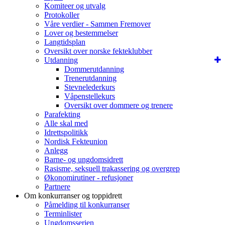
Komiteer og utvalg
Protokoller
Våre verdier - Sammen Fremover
Lover og bestemmelser
Langtidsplan
Oversikt over norske fekteklubber
Utdanning
Dommerutdanning
Trenerutdanning
Stevnelederkurs
Våpenstellekurs
Oversikt over dommere og trenere
Parafekting
Alle skal med
Idrettspolitikk
Nordisk Fekteunion
Anlegg
Barne- og ungdomsidrett
Rasisme, seksuell trakassering og overgrep
Økonomirutiner - refusjoner
Partnere
Om konkurranser og toppidrett
Påmelding til konkurranser
Terminlister
Ungdomsserien