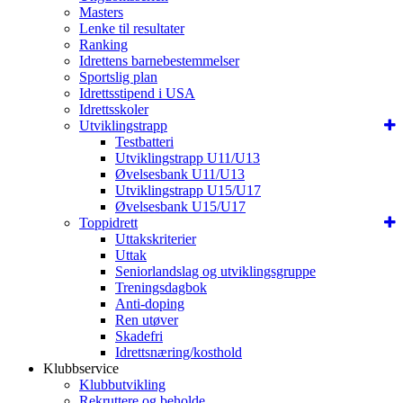
Masters
Lenke til resultater
Ranking
Idrettens barnebestemmelser
Sportslig plan
Idrettsstipend i USA
Idrettsskoler
Utviklingstrapp
Testbatteri
Utviklingstrapp U11/U13
Øvelsesbank U11/U13
Utviklingstrapp U15/U17
Øvelsesbank U15/U17
Toppidrett
Uttakskriterier
Uttak
Seniorlandslag og utviklingsgruppe
Treningsdagbok
Anti-doping
Ren utøver
Skadefri
Idrettsnæring/kosthold
Klubbservice
Klubbutvikling
Rekruttere og beholde