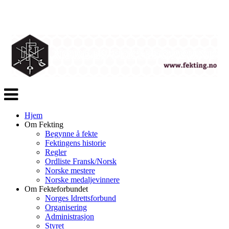
Veksle
navigasjon
Hjem
Om Fekting
Begynne å fekte
Fektingens historie
Regler
Ordliste Fransk/Norsk
Norske mestere
Norske medaljevinnere
Om Fekteforbundet
Norges Idrettsforbund
Organisering
Administrasjon
Styret