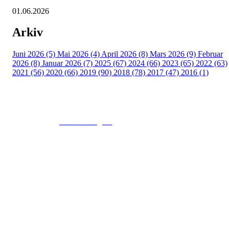
01.06.2026
Arkiv
Juni 2026 (5)
Mai 2026 (4)
April 2026 (8)
Mars 2026 (9)
Februar
2026 (8)
Januar 2026 (7)
2025 (67)
2024 (66)
2023 (65)
2022 (63)
2021 (56)
2020 (66)
2019 (90)
2018 (78)
2017 (47)
2016 (1)
© 2016
www.fekting.no
All Rights Reserved
NORGES FEKTEFORBUND
Sognsveien 73, 0855 OSLO
Post: Ullevål Stadion, 0840 OSLO
Tel: +47 22 89 55 99