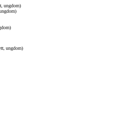
tt, ungdom)
, ungdom)
ngdom)
ett, ungdom)
ts Reserved
EKTEFORBUND
3, 0855 OSLO
Stadion, 0840 OSLO