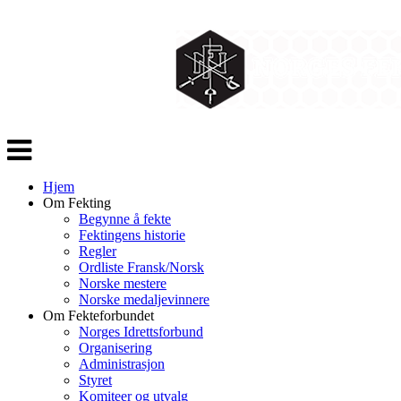
Veksle
navigasjon
Hjem
Om Fekting
Begynne å fekte
Fektingens historie
Regler
Ordliste Fransk/Norsk
Norske mestere
Norske medaljevinnere
Om Fekteforbundet
Norges Idrettsforbund
Organisering
Administrasjon
Styret
Komiteer og utvalg