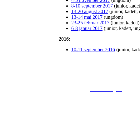
4-5 november 2017
(ungdom)
8-10 september 2017
(junior, kade
13-20 august 2017
(junior, kadett
13-14 mai 2017
(ungdom)
23-25 februar 2017
(junior, kadett)
6-8 januar 2017
(junior, kadett, u
2016:
10-11 september 2016
(junior, kad
© 2016
www.fekting.no
All Righ
NORGES F
Sognsveien 7
Post: Ullevål 