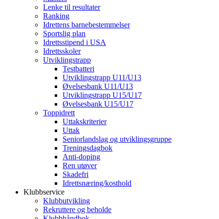
Lenke til resultater
Ranking
Idrettens barnebestemmelser
Sportslig plan
Idrettsstipend i USA
Idrettsskoler
Utviklingstrapp
Testbatteri
Utviklingstrapp U11/U13
Øvelsesbank U11/U13
Utviklingstrapp U15/U17
Øvelsesbank U15/U17
Toppidrett
Uttakskriterier
Uttak
Seniorlandslag og utviklingsgruppe
Treningsdagbok
Anti-doping
Ren utøver
Skadefri
Idrettsnæring/kosthold
Klubbservice
Klubbutvikling
Rekruttere og beholde
Klubbhåndbok