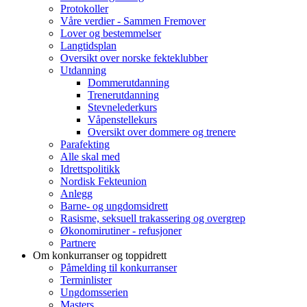
Protokoller
Våre verdier - Sammen Fremover
Lover og bestemmelser
Langtidsplan
Oversikt over norske fekteklubber
Utdanning
Dommerutdanning
Trenerutdanning
Stevnelederkurs
Våpenstellekurs
Oversikt over dommere og trenere
Parafekting
Alle skal med
Idrettspolitikk
Nordisk Fekteunion
Anlegg
Barne- og ungdomsidrett
Rasisme, seksuell trakassering og overgrep
Økonomirutiner - refusjoner
Partnere
Om konkurranser og toppidrett
Påmelding til konkurranser
Terminlister
Ungdomsserien
Masters