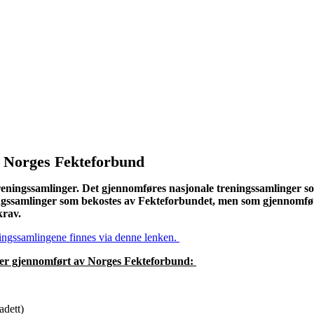
v Norges Fekteforbund
reningssamlinger. Det gjennomføres nasjonale treningssamlinger so
ingssamlinger som bekostes av Fekteforbundet, men som gjennomfø
 krav.
ingssamlingene finnes via denne lenken.
 er gjennomført av Norges Fekteforbund:
adett)