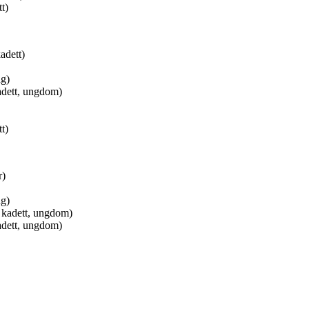
t)
adett)
ng)
adett, ungdom)
t)
r)
ng)
 kadett, ungdom)
adett, ungdom)