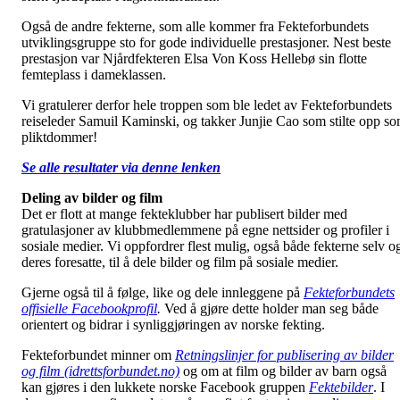
Også de andre fekterne, som alle kommer fra Fekteforbundets
utviklingsgruppe sto for gode individuelle prestasjoner. Nest beste
prestasjon var Njårdfekteren Elsa Von Koss Hellebø sin flotte
femteplass i dameklassen.
Vi gratulerer derfor hele troppen som ble ledet av Fekteforbundets
reiseleder Samuil Kaminski, og takker Junjie Cao som stilte opp s
pliktdommer!
Se alle resultater via denne lenken
Deling av bilder og film
Det er flott at mange fekteklubber har publisert bilder med
gratulasjoner av klubbmedlemmene på egne nettsider og profiler i
sosiale medier. Vi oppfordrer flest mulig, også både fekterne selv o
deres foresatte, til å dele bilder og film på sosiale medier.
Gjerne også til å følge, like og dele innleggene på
Fekteforbundets
offisielle Facebookprofil
.
Ved å gjøre dette holder man seg både
orientert og bidrar i synliggjøringen av norske fekting.
Fekteforbundet minner om
Retningslinjer for publisering av bilder
og film (idrettsforbundet.no)
og om at film og bilder av barn også
kan gjøres i den lukkete norske Facebook gruppen
Fektebilder
. I