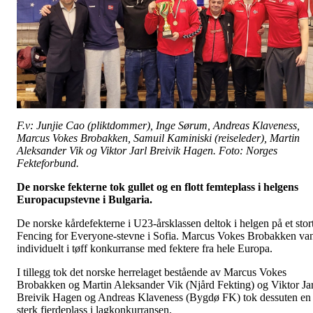
F.v: Junjie Cao (pliktdommer), Inge Sørum, Andreas Klaveness,
Marcus Vokes Brobakken, Samuil Kaminiski (reiseleder), Martin
Aleksander Vik og Viktor Jarl Breivik Hagen. Foto: Norges
Fekteforbund.
De norske fekterne tok gullet og en flott femteplass i helgens
Europacupstevne i Bulgaria.
De norske kårdefekterne i U23-årsklassen deltok i helgen på et stor
Fencing for Everyone-stevne i Sofia. Marcus Vokes Brobakken va
individuelt i tøff konkurranse med fektere fra hele Europa.
I tillegg tok det norske herrelaget bestående av Marcus Vokes
Brobakken og Martin Aleksander Vik (Njård Fekting) og Viktor Jar
Breivik Hagen og Andreas Klaveness (Bygdø FK) tok dessuten en
sterk fjerdeplass i lagkonkurransen.