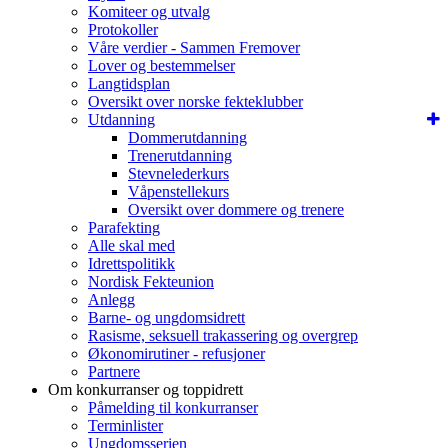
Komiteer og utvalg
Protokoller
Våre verdier - Sammen Fremover
Lover og bestemmelser
Langtidsplan
Oversikt over norske fekteklubber
Utdanning
Dommerutdanning
Trenerutdanning
Stevnelederkurs
Våpenstellekurs
Oversikt over dommere og trenere
Parafekting
Alle skal med
Idrettspolitikk
Nordisk Fekteunion
Anlegg
Barne- og ungdomsidrett
Rasisme, seksuell trakassering og overgrep
Økonomirutiner - refusjoner
Partnere
Om konkurranser og toppidrett
Påmelding til konkurranser
Terminlister
Ungdomsserien