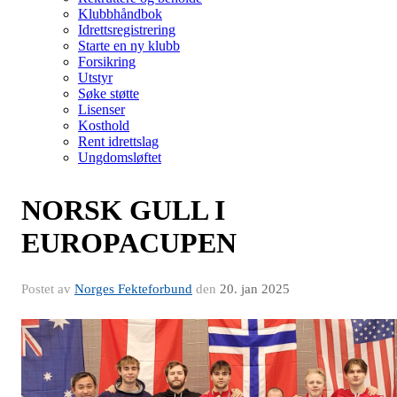
Klubbhåndbok
Idrettsregistrering
Starte en ny klubb
Forsikring
Utstyr
Søke støtte
Lisenser
Kosthold
Rent idrettslag
Ungdomsløftet
NORSK GULL I
EUROPACUPEN
Postet av
Norges Fekteforbund
den
20. jan 2025