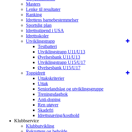
Masters
Lenke til resultater
Ranking
Idrettens barnebestemmelser
Sportslig plan
Idrettsstipend i USA
Idrettsskoler
Utviklingstrapp
Testbatteri
Utviklingstrapp U11/U13
Øvelsesbank U11/U13
Utviklingstrapp U15/U17
Øvelsesbank U15/U17
Toppidrett
Uttakskriterier
Uttak
Seniorlandslag og utviklingsgruppe
Treningsdagbok
Anti-doping
Ren utøver
Skadefri
Idrettsnæring/kosthold
Klubbservice
Klubbutvikling
Rekruttere og beholde