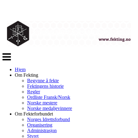
Veksle
navigasjon
Hjem
Om Fekting
Begynne å fekte
Fektingens historie
Regler
Ordliste Fransk/Norsk
Norske mestere
Norske medaljevinnere
Om Fekteforbundet
Norges Idrettsforbund
Organisering
Administrasjon
Styret