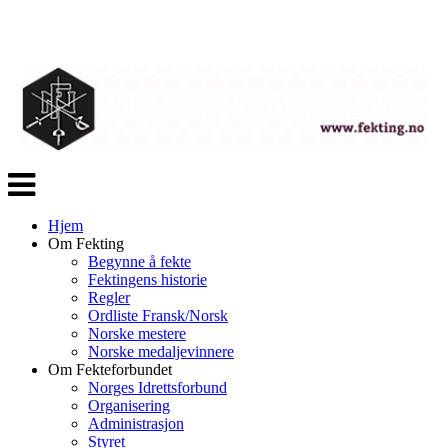
Veksle
navigasjon
Hjem
Om Fekting
Begynne å fekte
Fektingens historie
Regler
Ordliste Fransk/Norsk
Norske mestere
Norske medaljevinnere
Om Fekteforbundet
Norges Idrettsforbund
Organisering
Administrasjon
Styret