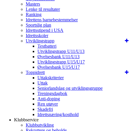
Masters
Lenke til resultater
Ranking
Idrettens barnebestemmelser
Sportslig plan
Idrettsstipend i USA
Idrettsskoler
Utviklingstrapp
Testbatteri
Utviklingstrapp U11/U13
Øvelsesbank U11/U13
Utviklingstrapp U15/U17
Øvelsesbank U15/U17
Toppidrett
Uttakskriterier
Uttak
Seniorlandslag og utviklingsgruppe
Treningsdagbok
Anti-doping
Ren utøver
Skadefri
Idrettsnæring/kosthold
Klubbservice
Klubbutvikling
Rekruttere og beholde