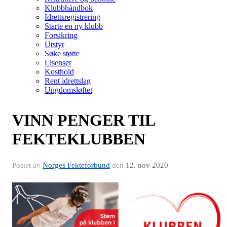
Klubbhåndbok
Idrettsregistrering
Starte en ny klubb
Forsikring
Utstyr
Søke støtte
Lisenser
Kosthold
Rent idrettslag
Ungdomsløftet
VINN PENGER TIL
FEKTEKLUBBEN
Postet av
Norges Fekteforbund
den
12. nov 2020