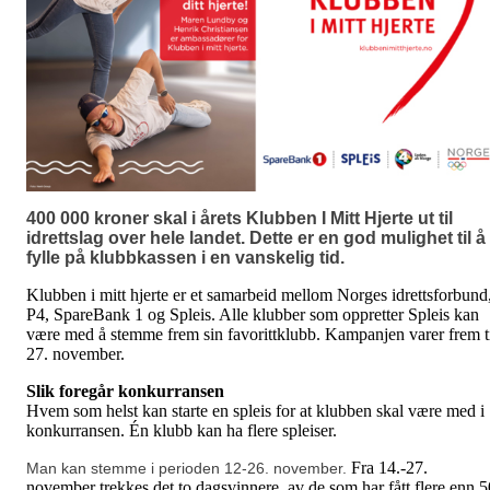
400 000 kroner skal i årets Klubben I Mitt Hjerte ut til
idrettslag over hele landet. Dette er en god mulighet til å
fylle på klubbkassen i en vanskelig tid.
Klubben i mitt hjerte er et samarbeid mellom Norges idrettsforbund
P4, SpareBank 1 og Spleis. Alle klubber som oppretter Spleis kan
være med å stemme frem sin favorittklubb. Kampanjen varer frem t
27. november.
Slik foregår konkurransen
Hvem som helst kan starte en spleis for at klubben skal være med i
konkurransen. Én klubb kan ha flere spleiser.
Fra 14.-27.
Man kan stemme i perioden 12-26. november.
november trekkes det to dagsvinnere, av de som har fått flere enn 5