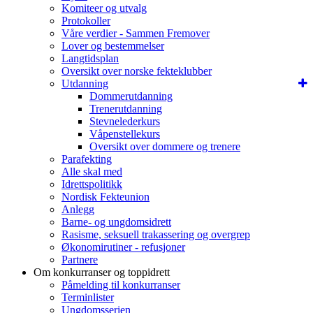
Komiteer og utvalg
Protokoller
Våre verdier - Sammen Fremover
Lover og bestemmelser
Langtidsplan
Oversikt over norske fekteklubber
Utdanning
Dommerutdanning
Trenerutdanning
Stevnelederkurs
Våpenstellekurs
Oversikt over dommere og trenere
Parafekting
Alle skal med
Idrettspolitikk
Nordisk Fekteunion
Anlegg
Barne- og ungdomsidrett
Rasisme, seksuell trakassering og overgrep
Økonomirutiner - refusjoner
Partnere
Om konkurranser og toppidrett
Påmelding til konkurranser
Terminlister
Ungdomsserien