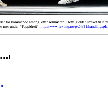
rier for kommende sesong, etter sommeren. Dette gjelder uttaket til in
Les mer under "Toppidrett":
http://www.fekting.no/p/24311/handlingspla
bund
DE