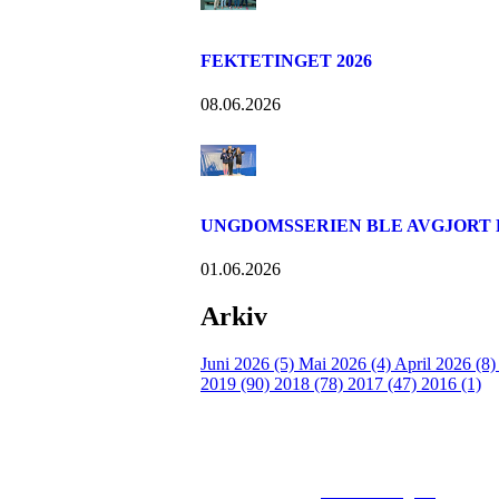
FEKTETINGET 2026
08.06.2026
UNGDOMSSERIEN BLE AVGJORT
01.06.2026
Arkiv
Juni 2026 (5)
Mai 2026 (4)
April 2026 (8
2019 (90)
2018 (78)
2017 (47)
2016 (1)
© 2016
www.fekting.no
All Righ