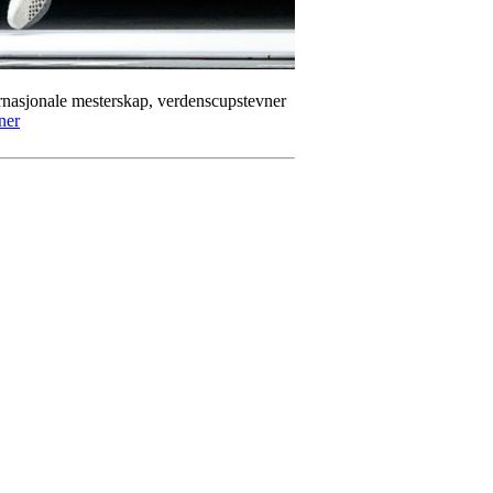
ternasjonale mesterskap, verdenscupstevner
ner