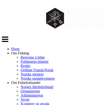
Veksle
navigasjon
Hjem
Om Fekting
Begynne å fekte
Fektingens historie
Regler
Ordliste Fransk/Norsk
Norske mestere
Norske medaljevinnere
Om Fekteforbundet
Norges Idrettsforbund
Organisering
Administrasjon
Styret
Komiteer og utvalg