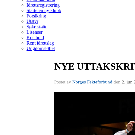
Idrettsregistrering
Starte en ny klubb
Forsikring
Utstyr
Søke støtte
Lisenser
Kosthold
Rent idrettslag
Ungdomsløftet
NYE UTTAKSKRI
Postet av
Norges Fekteforbund
den
2. jun