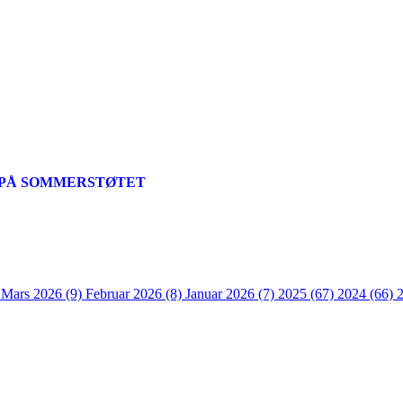
 PÅ SOMMERSTØTET
)
Mars 2026 (9)
Februar 2026 (8)
Januar 2026 (7)
2025 (67)
2024 (66)
ts Reserved