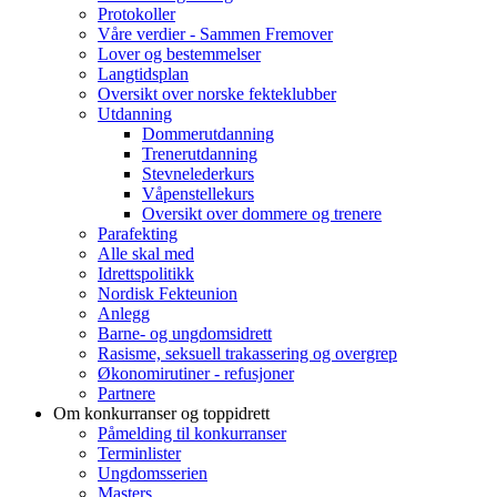
Protokoller
Våre verdier - Sammen Fremover
Lover og bestemmelser
Langtidsplan
Oversikt over norske fekteklubber
Utdanning
Dommerutdanning
Trenerutdanning
Stevnelederkurs
Våpenstellekurs
Oversikt over dommere og trenere
Parafekting
Alle skal med
Idrettspolitikk
Nordisk Fekteunion
Anlegg
Barne- og ungdomsidrett
Rasisme, seksuell trakassering og overgrep
Økonomirutiner - refusjoner
Partnere
Om konkurranser og toppidrett
Påmelding til konkurranser
Terminlister
Ungdomsserien
Masters