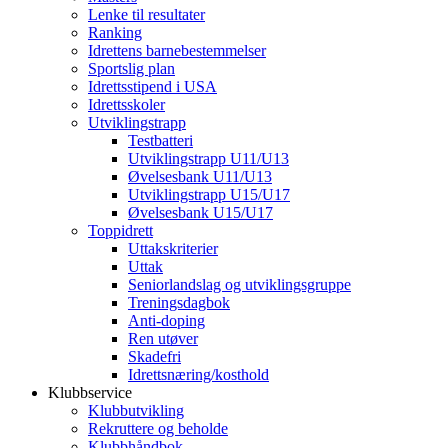
Lenke til resultater
Ranking
Idrettens barnebestemmelser
Sportslig plan
Idrettsstipend i USA
Idrettsskoler
Utviklingstrapp
Testbatteri
Utviklingstrapp U11/U13
Øvelsesbank U11/U13
Utviklingstrapp U15/U17
Øvelsesbank U15/U17
Toppidrett
Uttakskriterier
Uttak
Seniorlandslag og utviklingsgruppe
Treningsdagbok
Anti-doping
Ren utøver
Skadefri
Idrettsnæring/kosthold
Klubbservice
Klubbutvikling
Rekruttere og beholde
Klubbhåndbok