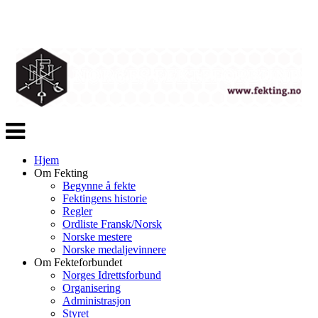
Veksle
navigasjon
Hjem
Om Fekting
Begynne å fekte
Fektingens historie
Regler
Ordliste Fransk/Norsk
Norske mestere
Norske medaljevinnere
Om Fekteforbundet
Norges Idrettsforbund
Organisering
Administrasjon
Styret