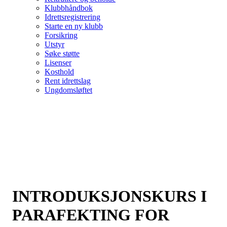
Klubbhåndbok
Idrettsregistrering
Starte en ny klubb
Forsikring
Utstyr
Søke støtte
Lisenser
Kosthold
Rent idrettslag
Ungdomsløftet
INTRODUKSJONSKURS I
PARAFEKTING FOR