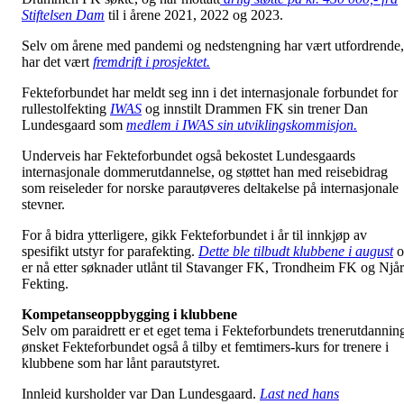
Stiftelsen Dam
til i årene 2021, 2022 og 2023.
Selv om årene med pandemi og nedstengning har vært utfordrende,
har det vært
fremdrift i prosjektet.
Fekteforbundet har meldt seg inn i det internasjonale forbundet for
rullestolfekting
IWAS
og innstilt Drammen FK sin trener Dan
Lundesgaard som
medlem i IWAS sin utviklingskommisjon.
Underveis har Fekteforbundet også bekostet Lundesgaards
internasjonale dommerutdannelse, og støttet han med reisebidrag
som reiseleder for norske parautøveres deltakelse på internasjonale
stevner.
For å bidra ytterligere, gikk Fekteforbundet i år til innkjøp av
spesifikt utstyr for parafekting.
Dette ble tilbudt klubbene i august
o
er nå etter søknader utlånt til Stavanger FK, Trondheim FK og Njå
Fekting.
Kompetanseoppbygging i klubbene
Selv om paraidrett er et eget tema i Fekteforbundets trenerutdannin
ønsket Fekteforbundet også å tilby et femtimers-kurs for trenere i
klubbene som har lånt parautstyret.
Innleid kursholder var Dan Lundesgaard.
Last ned hans