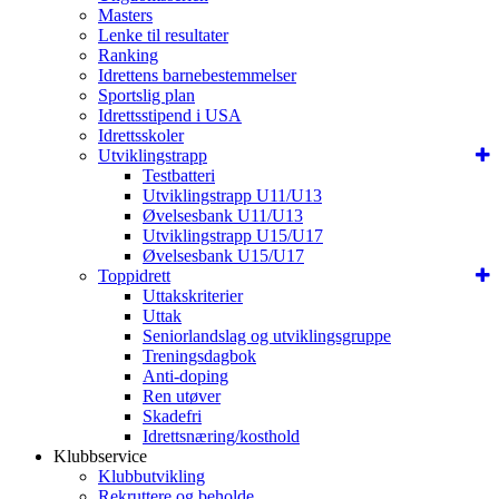
Masters
Lenke til resultater
Ranking
Idrettens barnebestemmelser
Sportslig plan
Idrettsstipend i USA
Idrettsskoler
Utviklingstrapp
Testbatteri
Utviklingstrapp U11/U13
Øvelsesbank U11/U13
Utviklingstrapp U15/U17
Øvelsesbank U15/U17
Toppidrett
Uttakskriterier
Uttak
Seniorlandslag og utviklingsgruppe
Treningsdagbok
Anti-doping
Ren utøver
Skadefri
Idrettsnæring/kosthold
Klubbservice
Klubbutvikling
Rekruttere og beholde