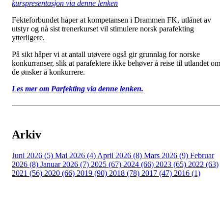
kurspresentasjon via denne lenken
Fekteforbundet håper at kompetansen i Drammen FK, utlånet av
utstyr og nå sist trenerkurset vil stimulere norsk parafekting
ytterligere.
På sikt håper vi at antall utøvere også gir grunnlag for norske
konkurranser, slik at parafektere ikke behøver å reise til utlandet o
de ønsker å konkurrere.
Les mer om Parfekting via denne lenken.
Arkiv
Juni 2026 (5)
Mai 2026 (4)
April 2026 (8)
Mars 2026 (9)
Februar
2026 (8)
Januar 2026 (7)
2025 (67)
2024 (66)
2023 (65)
2022 (63)
2021 (56)
2020 (66)
2019 (90)
2018 (78)
2017 (47)
2016 (1)