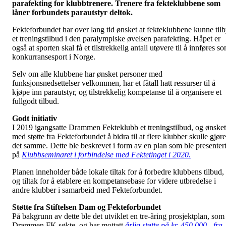
parafekting for klubbtrenere. Trenere fra fekteklubbene som
låner forbundets parautstyr deltok.
Fekteforbundet har over lang tid ønsket at fekteklubbene kunne til
et treningstilbud i den paralympiske øvelsen parafekting. Håpet er
også at sporten skal få et tilstrekkelig antall utøvere til å innføres s
konkurransesport i Norge.
Selv om alle klubbene har ønsket personer med
funksjonsnedsettelser velkommen, har et fåtall hatt ressurser til å
kjøpe inn parautstyr, og tilstrekkelig kompetanse til å organisere et
fullgodt tilbud.
Godt initiativ
I 2019 igangsatte Drammen Fekteklubb et treningstilbud, og ønsket
med støtte fra Fekteforbundet å bidra til at flere klubber skulle gjøre
det samme. Dette ble beskrevet i form av en plan som ble presenter
på
Klubbseminaret i forbindelse med Fektetinget i 2020.
Planen inneholder både lokale tiltak for å forbedre klubbens tilbud,
og tiltak for å etablere en kompetansebase for videre utbredelse i
andre klubber i samarbeid med Fekteforbundet.
Støtte fra Stiftelsen Dam og Fekteforbundet
På bakgrunn av dette ble det utviklet en tre-åring prosjektplan, som
Drammen FK søkte, og har mottatt
årlig støtte på kr. 450 000,- fra