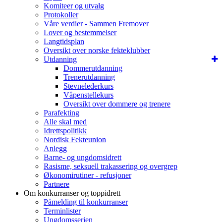
Komiteer og utvalg
Protokoller
Våre verdier - Sammen Fremover
Lover og bestemmelser
Langtidsplan
Oversikt over norske fekteklubber
Utdanning
Dommerutdanning
Trenerutdanning
Stevnelederkurs
Våpenstellekurs
Oversikt over dommere og trenere
Parafekting
Alle skal med
Idrettspolitikk
Nordisk Fekteunion
Anlegg
Barne- og ungdomsidrett
Rasisme, seksuell trakassering og overgrep
Økonomirutiner - refusjoner
Partnere
Om konkurranser og toppidrett
Påmelding til konkurranser
Terminlister
Ungdomsserien