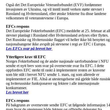
Også det Det Europeiske Veteranforbundet (EVF) fordømmer
invasjonen av Ukraina, og vil inntil inntil verken støtte stevner i
Russland og Hviterussland, eller ønske fekterne fra disse landene
velkommen til veteranstevnene i Europa.
EFCs respons
Det Europeiske Fekteforbundet (EFC) meddelte at 25. februar at al
stevner planlagt i Russland eller Hviterussland avlyses eller flyttes.
Det Russiske og Hviterussiske flagget vil heller ikke bli benyttet og
nasjonalsangene ikke avspilt på stevnene i regi av EFC i Europa.
Les EFCs svar på brevet her
Ytterligere krav til EFC
Norges Fekteforbund og de andre nasjonale særforbundene i NFU
sendte et nytt brev som svar på overnevnte svar fra EFC. I dette
oppfordres EFC sterkt til raskt å implementere resten av kravene
som ble stilt i brevet NFU sendte 1. mars, og som allerede er
implementert av FIE. Altså at utestengelsene må gjelde både russis
og hviterussiske funksjonærer og fektere i alle internasjonale
konkurranser.
Les brevet her
EFCs respons
På bakgrunn av overnevnte sendte EFC ut følgende informasjon 14
mars hvor de utestenger både fektere og offisielle delegater fra