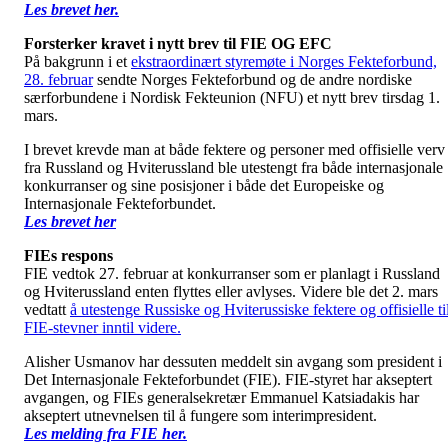
Les brevet her.
Forsterker kravet i nytt brev til FIE OG EFC
På bakgrunn i et
ekstraordinært styremøte i Norges Fekteforbund,
28. februar
sendte Norges Fekteforbund og de andre nordiske
særforbundene i Nordisk Fekteunion (NFU) et nytt brev tirsdag 1.
mars.
I brevet krevde man at både fektere og personer med offisielle verv
fra Russland og Hviterussland ble utestengt fra både internasjonale
konkurranser og sine posisjoner i både det Europeiske og
Internasjonale Fekteforbundet.
Les brevet her
FIEs respons
FIE vedtok 27. februar at konkurranser som er planlagt i Russland
og Hviterussland enten flyttes eller avlyses. Videre ble det 2. mars
vedtatt
å utestenge Russiske og Hviterussiske fektere og offisielle ti
FIE-stevner inntil videre.
Alisher Usmanov har dessuten meddelt sin avgang som president i
Det Internasjonale Fekteforbundet (FIE). FIE-styret har akseptert
avgangen, og FIEs generalsekretær Emmanuel Katsiadakis har
akseptert utnevnelsen til å fungere som interimpresident.
Les melding fra FIE her.