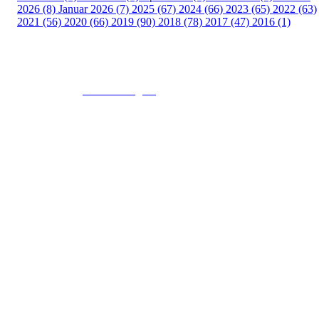
2026 (8)
Januar 2026 (7)
2025 (67)
2024 (66)
2023 (65)
2022 (63)
2021 (56)
2020 (66)
2019 (90)
2018 (78)
2017 (47)
2016 (1)
© 2016
www.fekting.no
All Rights Reserved
NORGES FEKTEFORBUND
Sognsveien 73, 0855 OSLO
Post: Ullevål Stadion, 0840 OSLO
Tel: +47 22 89 55 99