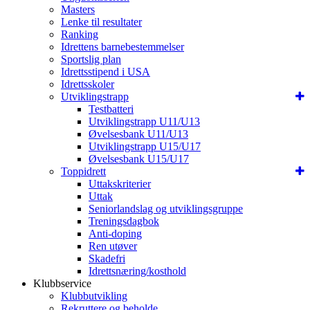
Masters
Lenke til resultater
Ranking
Idrettens barnebestemmelser
Sportslig plan
Idrettsstipend i USA
Idrettsskoler
Utviklingstrapp
Testbatteri
Utviklingstrapp U11/U13
Øvelsesbank U11/U13
Utviklingstrapp U15/U17
Øvelsesbank U15/U17
Toppidrett
Uttakskriterier
Uttak
Seniorlandslag og utviklingsgruppe
Treningsdagbok
Anti-doping
Ren utøver
Skadefri
Idrettsnæring/kosthold
Klubbservice
Klubbutvikling
Rekruttere og beholde