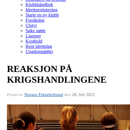
Klubbhåndbok
Idrettsregistrering
Starte en ny klubb
Forsikring
Utstyr
Søke støtte
Lisenser
Kosthold
Rent idrettslag
Ungdomsløftet
REAKSJON PÅ
KRIGSHANDLINGENE
Postet av
Norges Fekteforbund
den
28. feb 2022