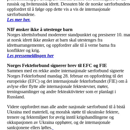
russisk og hviterussisk idrett. Dessuten ble de norske særforbunden
oppfordret til å følge opp dette vis a vis de internasjonale
særforbundene.
Les mer her.
NIF ønsker ikke å utestenge barn
Norges idrettsforbund modererer standpunktet og presiserer 10. ma
at norsk idrett ikke ønsker at barn skal utestenges fra
idrettsarrangementer, og oppfordrer alle til å verne barna fra
konflikter og krig.
Les pressemeldingen her
Norges Fekteforbund signerer brev til EFC og FIE
Sammen med en rekke andre internasjonale særforbund signerte
Norges Fekteforbund mandag 28. februar en oppfordring til det
europeiske (EFC) og det internasjonale fekteforbundet (FIE) om å
avlyse eller flytte alle internasjonale fektestevner, møter,
treningssamlinger og andre fekteaktiviteter som er planlagt i
Russland.
Videre oppfordret man alle andre nasjonale særforbund til å bistå
Ukraina med materiell, og moralsk støtte til ukrainske fektere,
trenere og fektemiljøet for øvrig inntil krigshandlingene og
okkupasjonen av Ukraina opphører, og de internasjonale
sanksjonene ellers løftes.