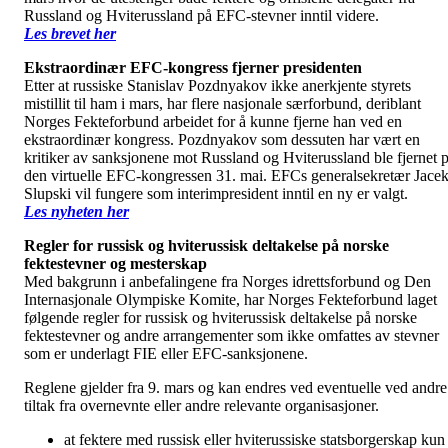
Russland og Hviterussland på EFC-stevner inntil videre.
Les brevet her
Ekstraordinær EFC-kongress fjerner presidenten
Etter at russiske Stanislav Pozdnyakov ikke anerkjente styrets
mistillit til ham i mars, har flere nasjonale særforbund, deriblant
Norges Fekteforbund arbeidet for å kunne fjerne han ved en
ekstraordinær kongress. Pozdnyakov som dessuten har vært en
kritiker av sanksjonene mot Russland og Hviterussland ble fjernet 
den virtuelle EFC-kongressen 31. mai. EFCs generalsekretær Jace
Slupski vil fungere som interimpresident inntil en ny er valgt.
Les nyheten her
Regler for russisk og hviterussisk deltakelse på norske
fektestevner og mesterskap
Med bakgrunn i anbefalingene fra Norges idrettsforbund og Den
Internasjonale Olympiske Komite, har Norges Fekteforbund laget
følgende regler for russisk og hviterussisk deltakelse på norske
fektestevner og andre arrangementer som ikke omfattes av stevner
som er underlagt FIE eller EFC-sanksjonene.
Reglene gjelder fra 9. mars og kan endres ved eventuelle ved andre
tiltak fra overnevnte eller andre relevante organisasjoner.
at fektere med russisk eller hviterussiske statsborgerskap kun