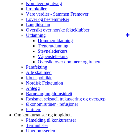
Komiteer og utvalg
Protokoller
Våre verdier - Sammen Fremover
Lover og bestemmelser
Langtidsplan
Oversikt over norske fekteklubber
Utdanning
Dommerutdanning
Trenerutdanning
Stevnelederkurs
Våpenstellekurs
Oversikt over dommere og trenere
Parafekting
Alle skal med
Idrettspolitikk
Nordisk Fekteunion
Anlegg
Barne- og ungdomsidrett
Rasisme, seksuell trakassering og overgrep
Økonomirutiner - refusjoner
Partnere
Om konkurranser og toppidrett
Påmelding til konkurranser
Terminlister
Ungdomsserien