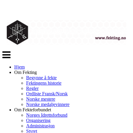
Veksle
navigasjon
Hjem
Om Fekting
Begynne å fekte
Fektingens historie
Regler
Ordliste Fransk/Norsk
Norske mestere
Norske medaljevinnere
Om Fekteforbundet
Norges Idrettsforbund
Organisering
Administrasjon
Styret