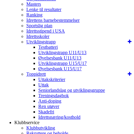
Masters
Lenke til resultater
Ranking
Idrettens barnebestemmelser
Sportslig plan
Idrettsstipend i USA
Idrettsskoler
Utviklingstrapp
Testbatteri
Utviklingstrapp U11/U13
Øvelsesbank U11/U13
Utviklingstrapp U15/U17
Øvelsesbank U15/U17
Toppidrett
Uttakskriterier
Uttak
Seniorlandslag og utviklingsgruppe
Treningsdagbok
Anti-doping
Ren utøver
Skadefri
Idrettsnæring/kosthold
Klubbservice
Klubbutvikling
Rekruttere og beholde