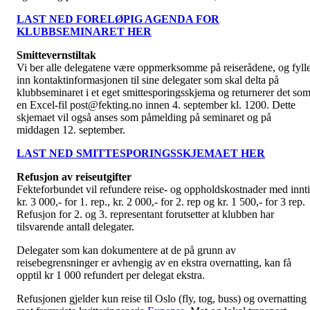
LAST NED FORELØPIG AGENDA FOR
KLUBBSEMINARET HER
Smittevernstiltak
Vi ber alle delegatene være oppmerksomme på reiserådene, og fyll
inn kontaktinformasjonen til sine delegater som skal delta på
klubbseminaret i et eget smittesporingsskjema og returnerer det so
en Excel-fil post@fekting.no innen 4. september kl. 1200. Dette
skjemaet vil også anses som påmelding på seminaret og på
middagen 12. september.
LAST NED SMITTESPORINGSSKJEMAET HER
Refusjon av reiseutgifter
Fekteforbundet vil refundere reise- og oppholdskostnader med innti
kr. 3 000,- for 1. rep., kr. 2 000,- for 2. rep og kr. 1 500,- for 3 rep.
Refusjon for 2. og 3. representant forutsetter at klubben har
tilsvarende antall delegater.
Delegater som kan dokumentere at de på grunn av
reisebegrensninger er avhengig av en ekstra overnatting, kan få
opptil kr 1 000 refundert per delegat ekstra.
Refusjonen gjelder kun reise til Oslo (fly, tog, buss) og overnatting