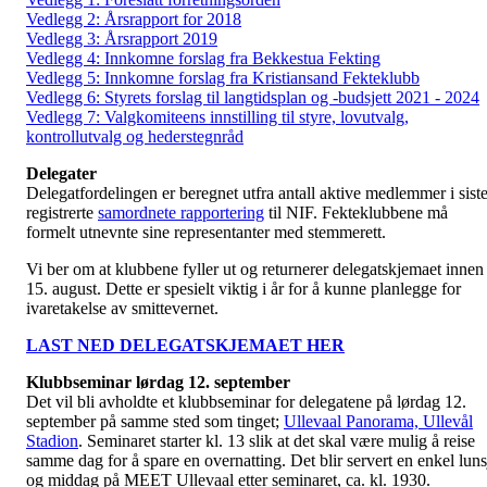
Vedlegg 2: Årsrapport for 2018
Vedlegg 3: Årsrapport 2019
Vedlegg 4: Innkomne forslag fra Bekkestua Fekting
Vedlegg 5: Innkomne forslag fra Kristiansand Fekteklubb
Vedlegg 6: Styrets forslag til langtidsplan og -budsjett 2021 - 2024
Vedlegg 7: Valgkomiteens innstilling til styre, lovutvalg,
kontrollutvalg og hederstegnråd
Delegater
Delegatfordelingen er beregnet utfra antall aktive medlemmer i sist
registrerte
samordnete rapportering
til NIF. Fekteklubbene må
formelt utnevnte sine representanter med stemmerett.
Vi ber om at klubbene fyller ut og returnerer delegatskjemaet innen
15. august. Dette er spesielt viktig i år for å kunne planlegge for
ivaretakelse av smittevernet.
LAST NED DELEGATSKJEMAET HER
Klubbseminar lørdag 12. september
Det vil bli avholdte et klubbseminar for delegatene på lørdag 12.
september på samme sted som tinget;
Ullevaal Panorama, Ullevål
Stadion
. Seminaret starter kl. 13 slik at det skal være mulig å reise
samme dag for å spare en overnatting. Det blir servert en enkel luns
og middag på MEET Ullevaal etter seminaret, ca. kl. 1930.