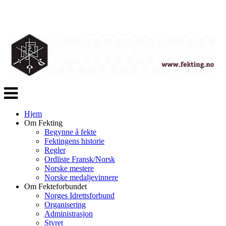
Veksle
navigasjon
Hjem
Om Fekting
Begynne å fekte
Fektingens historie
Regler
Ordliste Fransk/Norsk
Norske mestere
Norske medaljevinnere
Om Fekteforbundet
Norges Idrettsforbund
Organisering
Administrasjon
Styret