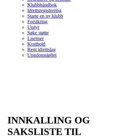
Klubbhåndbok
Idrettsregistrering
Starte en ny klubb
Forsikring
Utstyr
Søke støtte
Lisenser
Kosthold
Rent idrettslag
Ungdomsløftet
INNKALLING OG
SAKSLISTE TIL