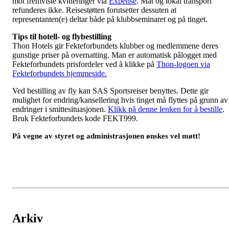
mot fremviste kvitteringer via
Expense
. Mat og lokal transport
refunderes ikke. Reisestøtten forutsetter dessuten at
representanten(e) deltar både på klubbseminaret og på tinget.
Tips til hotell- og flybestilling
Thon Hotels gir Fekteforbundets klubber og medlemmene deres
gunstige priser på overnatting. Man er automatisk pålogget med
Fekteforbundets prisfordeler ved å klikke på
Thon-logoen via
Fekteforbundets hjemmeside.
Ved bestilling av fly kan SAS Sportsreiser benyttes. Dette gir
mulighet for endring/kansellering hvis tinget må flyttes på grunn av
endringer i smittesituasjonen.
Klikk på denne lenken for å bestille
.
Bruk Fekteforbundets kode FEKT999.
På vegne av styret og administrasjonen ønskes vel møtt!
Arkiv