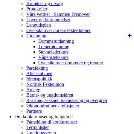
Komiteer og utvalg
Protokoller
Våre verdier - Sammen Fremover
Lover og bestemmelser
Langtidsplan
Oversikt over norske fekteklubber
Utdanning
Dommerutdanning
Trenerutdanning
Stevnelederkurs
Våpenstellekurs
Oversikt over dommere og trenere
Parafekting
Alle skal med
Idrettspolitikk
Nordisk Fekteunion
Anlegg
Barne- og ungdomsidrett
Rasisme, seksuell trakassering og overgrep
Økonomirutiner - refusjoner
Partnere
Om konkurranser og toppidrett
Påmelding til konkurranser
Terminlister
Ungdomsserien