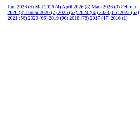
Juni 2026 (5)
Mai 2026 (4)
April 2026 (8)
Mars 2026 (9)
Februar
2026 (8)
Januar 2026 (7)
2025 (67)
2024 (66)
2023 (65)
2022 (63)
2021 (56)
2020 (66)
2019 (90)
2018 (78)
2017 (47)
2016 (1)
© 2016
www.fekting.no
All Rights Reserved
NORGES FEKTEFORBUND
Sognsveien 73, 0855 OSLO
Post: Ullevål Stadion, 0840 OSLO
Tel: +47 22 89 55 99