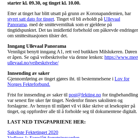
starter kl. 09.30, og tinget kl. 10.00.
Etter at tinget har blitt utsatt på grunn av Koronapandemien, har
styret satt dato for tinget
. Tinget vil bli avholdt på
Ullevaal
Panorama
. med de smitteverntiltak som er gjeldene på
tingtidspunktet. Det tas imidlertid forbehold om påkrevde endringer
om smittesituasjonen tilsier det.
Inngang Ullevaal Panorama
Vennligst benytt inngang A1, rett ved butikken Milslukeren. Døren
er åpen. Se også veibeskrivelse via denne lenken:
https://www.mee
ullevaal.no/veibeskrivelse/
Innsending av saker
Gjennomføring av tinget gjøres iht. til bestemmelsene i
Lov for
Norges Fekteforbund.
Frist for innsending av saker til
post@fekting.no
for tingbehandling
var senest fire uker før tinget. Nedenfor finnes sakslisten og
forslagene. Av hensyn til miljøet vil vi ikke skrive ut lesekopier på
tinget, og oppfordrer alle til å forholde seg til dokumentene digitalt.
LAST NED TINGPAPRIENE HER:
Saksliste Fektetinget 2020
Vedlegg 1: Foreslått forretningsorden