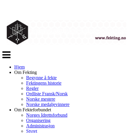
Veksle
navigasjon
Hjem
Om Fekting
Begynne å fekte
Fektingens historie
Regler
Ordliste Fransk/Norsk
Norske mestere
Norske medaljevinnere
Om Fekteforbundet
Norges Idrettsforbund
Organisering
Administrasjon
Styret