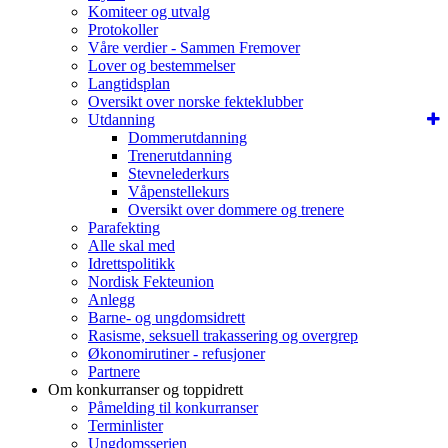
Komiteer og utvalg
Protokoller
Våre verdier - Sammen Fremover
Lover og bestemmelser
Langtidsplan
Oversikt over norske fekteklubber
Utdanning
Dommerutdanning
Trenerutdanning
Stevnelederkurs
Våpenstellekurs
Oversikt over dommere og trenere
Parafekting
Alle skal med
Idrettspolitikk
Nordisk Fekteunion
Anlegg
Barne- og ungdomsidrett
Rasisme, seksuell trakassering og overgrep
Økonomirutiner - refusjoner
Partnere
Om konkurranser og toppidrett
Påmelding til konkurranser
Terminlister
Ungdomsserien