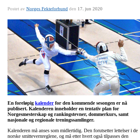
Postet av
Norges Fekteforbund
den
17. jun 2020
En foreløpig
kalender
for den
kommende sesongen er nå
publisert. Kalenderen inneholder en tentativ plan for
Norgesmesterskap og rankingstevner, dommerkurs, samt
nasjonale og regionale treningssamlinger.
Kalenderen må anses som midlertidig. Den forutsetter lettelser i de
norske smittevernreglene, og må etter hvert også tilpasses den