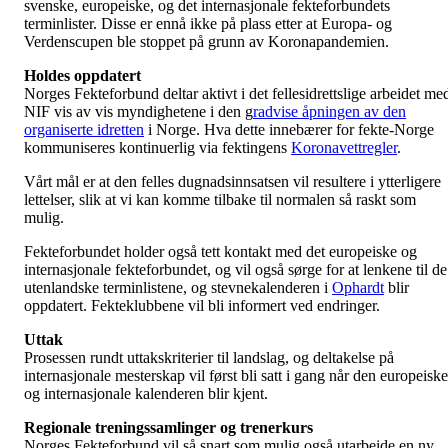
svenske, europeiske, og det internasjonale fekteforbundets
terminlister. Disse er ennå ikke på plass etter at Europa- og
Verdenscupen ble stoppet på grunn av Koronapandemien.
Holdes oppdatert
Norges Fekteforbund deltar aktivt i det fellesidrettslige arbeidet me
NIF vis av vis myndighetene i den g
radvise åpningen av den
organiserte idretten
i Norge. Hva dette innebærer for fekte-Norge
kommuniseres kontinuerlig via fektingens
Koronavettregler
.
Vårt mål er at den felles dugnadsinnsatsen vil resultere i ytterligere
lettelser, slik at vi kan komme tilbake til normalen så raskt som
mulig.
Fekteforbundet holder også tett kontakt med det europeiske og
internasjonale fekteforbundet, og vil også sørge for at lenkene til de
utenlandske terminlistene, og stevnekalenderen i
Ophardt
blir
oppdatert. Fekteklubbene vil bli informert ved endringer.
Uttak
Prosessen rundt uttakskriterier til landslag, og deltakelse på
internasjonale mesterskap vil først bli satt i gang når den europeiske
og internasjonale kalenderen blir kjent.
Regionale treningssamlinger og trenerkurs
Norges Fekteforbund vil så snart som mulig også utarbeide en ny