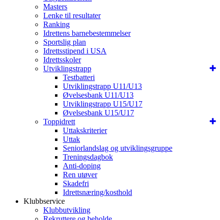
Masters
Lenke til resultater
Ranking
Idrettens barnebestemmelser
Sportslig plan
Idrettsstipend i USA
Idrettsskoler
Utviklingstrapp
Testbatteri
Utviklingstrapp U11/U13
Øvelsesbank U11/U13
Utviklingstrapp U15/U17
Øvelsesbank U15/U17
Toppidrett
Uttakskriterier
Uttak
Seniorlandslag og utviklingsgruppe
Treningsdagbok
Anti-doping
Ren utøver
Skadefri
Idrettsnæring/kosthold
Klubbservice
Klubbutvikling
Rekruttere og beholde