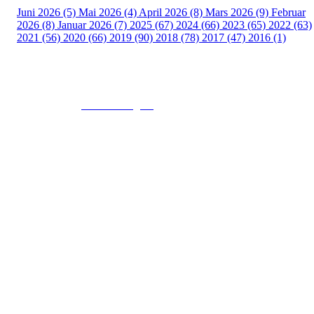
Juni 2026 (5)
Mai 2026 (4)
April 2026 (8)
Mars 2026 (9)
Februar
2026 (8)
Januar 2026 (7)
2025 (67)
2024 (66)
2023 (65)
2022 (63)
2021 (56)
2020 (66)
2019 (90)
2018 (78)
2017 (47)
2016 (1)
© 2016
www.fekting.no
All Rights Reserved
NORGES FEKTEFORBUND
Sognsveien 73, 0855 OSLO
Post: Ullevål Stadion, 0840 OSLO
Tel: +47 22 89 55 99