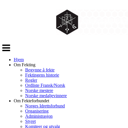
Veksle
navigasjon
Hjem
Om Fekting
Begynne å fekte
Fektingens historie
Regler
Ordliste Fransk/Norsk
Norske mestere
Norske medaljevinnere
Om Fekteforbundet
Norges Idrettsforbund
Organisering
Administrasjon
Styret
Komiteer og utvalg