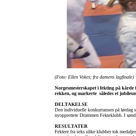
(Foto: Ellen Vokes; fra damens lagfinale)
Norgesmesterskapet i fekting på kårde f
rekken, og markerte således et jubileu
DELTAKELSE
Den individuelle konkurransen på lørdag sa
nyopprettete Drammen Fekteklubb. I søndag
RESULTATER
Fektere fra seks ulike klubber tok medalj