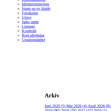
Idrettsregistrering
Starte en ny klubb
Forsikring
Utstyr
Søke støtte
Lisenser
Kosthold
Rent idrettslag
Ungdomsløftet
Arkiv
Juni 2026 (5)
Mai 2026 (4)
April 2026 (8
2019 (90)
2018 (78)
2017 (47)
2016 (1)