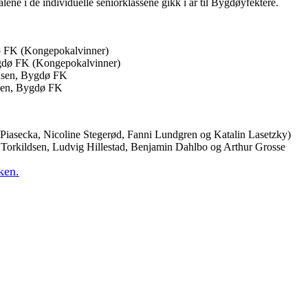
lene i de individuelle seniorklassene gikk i år til Bygdøyfektere.
ø FK (Kongepokalvinner)
Bygdø FK (Kongepokalvinner)
ensen, Bygdø FK
ksen, Bygdø FK
Piasecka, Nicoline Stegerød, Fanni Lundgren og Katalin Lasetzky)
a Torkildsen, Ludvig Hillestad, Benjamin Dahlbo og Arthur Grosse
ken.