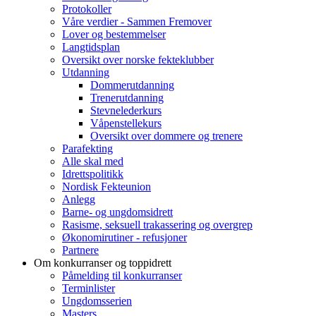
Protokoller
Våre verdier - Sammen Fremover
Lover og bestemmelser
Langtidsplan
Oversikt over norske fekteklubber
Utdanning
Dommerutdanning
Trenerutdanning
Stevnelederkurs
Våpenstellekurs
Oversikt over dommere og trenere
Parafekting
Alle skal med
Idrettspolitikk
Nordisk Fekteunion
Anlegg
Barne- og ungdomsidrett
Rasisme, seksuell trakassering og overgrep
Økonomirutiner - refusjoner
Partnere
Om konkurranser og toppidrett
Påmelding til konkurranser
Terminlister
Ungdomsserien
Masters