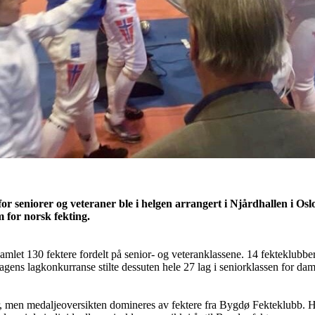
or seniorer og veteraner ble i helgen arrangert i Njårdhallen i Os
m for norsk fekting.
mlet 130 fektere fordelt på senior- og veteranklassene. 14 fekteklubber 
ens lagkonkurranse stilte dessuten hele 27 lag i seniorklassen for dam
er, men medaljeoversikten domineres av fektere fra Bygdø Fekteklubb. 