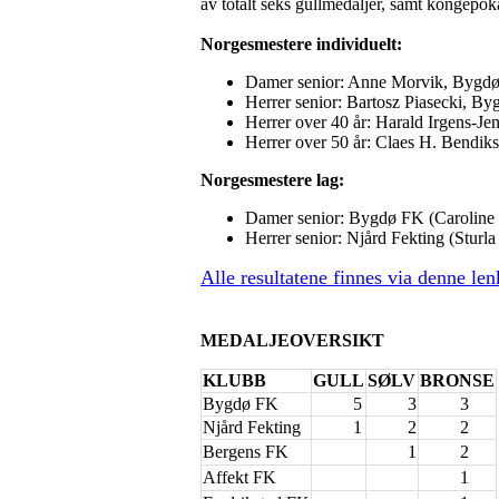
av totalt seks gullmedaljer, samt kongepoka
Norgesmestere individuelt:
Damer senior: Anne Morvik, Bygd
Herrer senior: Bartosz Piasecki, 
Herrer over 40 år: Harald Irgens-J
Herrer over 50 år: Claes H. Bendi
Norgesmestere lag:
Damer senior: Bygdø FK (Caroline 
Herrer senior: Njård Fekting (Sturl
Alle resultatene finnes via denne len
MEDALJEOVERSIKT
KLUBB
GULL
SØLV
BRONSE
Bygdø FK
5
3
3
Njård Fekting
1
2
2
Bergens FK
1
2
Affekt FK
1