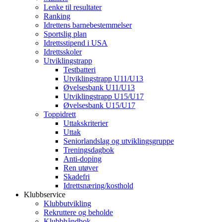
Lenke til resultater
Ranking
Idrettens barnebestemmelser
Sportslig plan
Idrettsstipend i USA
Idrettsskoler
Utviklingstrapp
Testbatteri
Utviklingstrapp U11/U13
Øvelsesbank U11/U13
Utviklingstrapp U15/U17
Øvelsesbank U15/U17
Toppidrett
Uttakskriterier
Uttak
Seniorlandslag og utviklingsgruppe
Treningsdagbok
Anti-doping
Ren utøver
Skadefri
Idrettsnæring/kosthold
Klubbservice
Klubbutvikling
Rekruttere og beholde
Klubbhåndbok