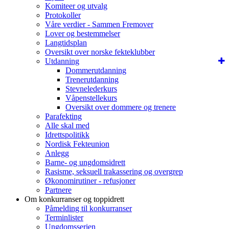
Komiteer og utvalg
Protokoller
Våre verdier - Sammen Fremover
Lover og bestemmelser
Langtidsplan
Oversikt over norske fekteklubber
Utdanning
Dommerutdanning
Trenerutdanning
Stevnelederkurs
Våpenstellekurs
Oversikt over dommere og trenere
Parafekting
Alle skal med
Idrettspolitikk
Nordisk Fekteunion
Anlegg
Barne- og ungdomsidrett
Rasisme, seksuell trakassering og overgrep
Økonomirutiner - refusjoner
Partnere
Om konkurranser og toppidrett
Påmelding til konkurranser
Terminlister
Ungdomsserien