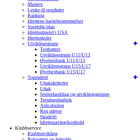
Masters
Lenke til resultater
Ranking
Idrettens barnebestemmelser
Sportslig plan
Idrettsstipend i USA
Idrettsskoler
Utviklingstrapp
Testbatteri
Utviklingstrapp U11/U13
Øvelsesbank U11/U13
Utviklingstrapp U15/U17
Øvelsesbank U15/U17
Toppidrett
Uttakskriterier
Uttak
Seniorlandslag og utviklingsgruppe
Treningsdagbok
Anti-doping
Ren utøver
Skadefri
Idrettsnæring/kosthold
Klubbservice
Klubbutvikling
Rekruttere og beholde