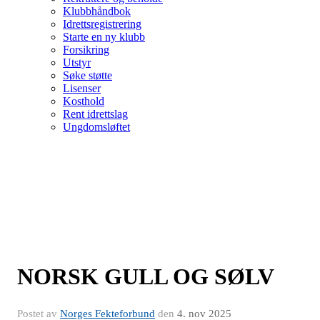
Klubbhåndbok
Idrettsregistrering
Starte en ny klubb
Forsikring
Utstyr
Søke støtte
Lisenser
Kosthold
Rent idrettslag
Ungdomsløftet
NORSK GULL OG SØLV
Postet av
Norges Fekteforbund
den
4. nov 2025