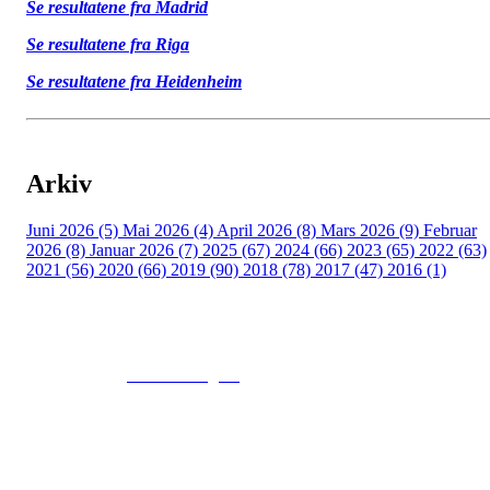
Se resultatene fra Madrid
Se resultatene fra Riga
Se resultatene fra Heidenheim
Arkiv
Juni 2026 (5)
Mai 2026 (4)
April 2026 (8)
Mars 2026 (9)
Februar
2026 (8)
Januar 2026 (7)
2025 (67)
2024 (66)
2023 (65)
2022 (63)
2021 (56)
2020 (66)
2019 (90)
2018 (78)
2017 (47)
2016 (1)
© 2016
www.fekting.no
All Rights Reserved
NORGES FEKTEFORBUND