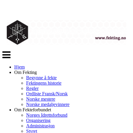
Veksle
navigasjon
Hjem
Om Fekting
Begynne å fekte
Fektingens historie
Regler
Ordliste Fransk/Norsk
Norske mestere
Norske medaljevinnere
Om Fekteforbundet
Norges Idrettsforbund
Organisering
Administrasjon
Styret