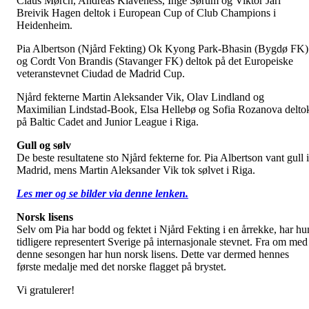
Claus Mørch, Andreas Klaveness, Inge Sørum og Viktor Jarl
Breivik Hagen deltok i European Cup of Club Champions i
Heidenheim.
Pia Albertson (Njård Fekting) Ok Kyong Park-Bhasin (Bygdø FK)
og Cordt Von Brandis (Stavanger FK) deltok på det Europeiske
veteranstevnet Ciudad de Madrid Cup.
Njård fekterne Martin Aleksander Vik, Olav Lindland og
Maximilian Lindstad-Book, Elsa Hellebø og Sofia Rozanova delto
på Baltic Cadet and Junior League i Riga.
Gull og sølv
De beste resultatene sto Njård fekterne for. Pia Albertson vant gull i
Madrid, mens Martin Aleksander Vik tok sølvet i Riga.
Les mer og se bilder via denne lenken.
Norsk lisens
Selv om Pia har bodd og fektet i Njård Fekting i en årrekke, har hu
tidligere representert Sverige på internasjonale stevnet. Fra om med
denne sesongen har hun norsk lisens. Dette var dermed hennes
første medalje med det norske flagget på brystet.
Vi gratulerer!