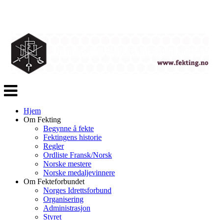
Veksle
navigasjon
Hjem
Om Fekting
Begynne å fekte
Fektingens historie
Regler
Ordliste Fransk/Norsk
Norske mestere
Norske medaljevinnere
Om Fekteforbundet
Norges Idrettsforbund
Organisering
Administrasjon
Styret