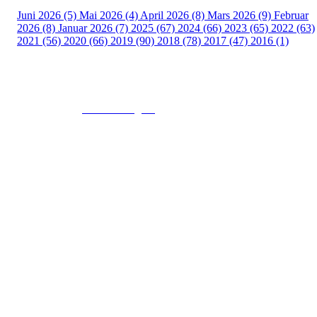
Juni 2026 (5)
Mai 2026 (4)
April 2026 (8)
Mars 2026 (9)
Februar
2026 (8)
Januar 2026 (7)
2025 (67)
2024 (66)
2023 (65)
2022 (63)
2021 (56)
2020 (66)
2019 (90)
2018 (78)
2017 (47)
2016 (1)
© 2016
www.fekting.no
All Rights Reserved
NORGES FEKTEFORBUND
Sognsveien 73, 0855 OSLO
Post: Ullevål Stadion, 0840 OSLO
Tel: +47 22 89 55 99