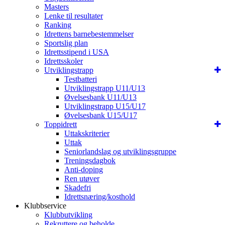
Masters
Lenke til resultater
Ranking
Idrettens barnebestemmelser
Sportslig plan
Idrettsstipend i USA
Idrettsskoler
Utviklingstrapp
Testbatteri
Utviklingstrapp U11/U13
Øvelsesbank U11/U13
Utviklingstrapp U15/U17
Øvelsesbank U15/U17
Toppidrett
Uttakskriterier
Uttak
Seniorlandslag og utviklingsgruppe
Treningsdagbok
Anti-doping
Ren utøver
Skadefri
Idrettsnæring/kosthold
Klubbservice
Klubbutvikling
Rekruttere og beholde