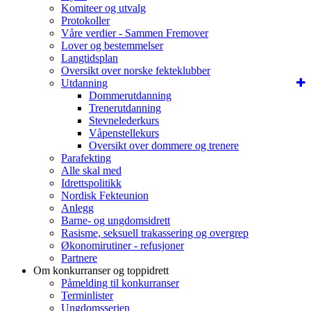
Komiteer og utvalg
Protokoller
Våre verdier - Sammen Fremover
Lover og bestemmelser
Langtidsplan
Oversikt over norske fekteklubber
Utdanning
Dommerutdanning
Trenerutdanning
Stevnelederkurs
Våpenstellekurs
Oversikt over dommere og trenere
Parafekting
Alle skal med
Idrettspolitikk
Nordisk Fekteunion
Anlegg
Barne- og ungdomsidrett
Rasisme, seksuell trakassering og overgrep
Økonomirutiner - refusjoner
Partnere
Om konkurranser og toppidrett
Påmelding til konkurranser
Terminlister
Ungdomsserien