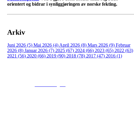
orientert og bidrar i synliggjøringen av norske fekting.
Arkiv
Juni 2026 (5)
Mai 2026 (4)
April 2026 (8)
Mars 2026 (9)
Februar
2026 (8)
Januar 2026 (7)
2025 (67)
2024 (66)
2023 (65)
2022 (63)
2021 (56)
2020 (66)
2019 (90)
2018 (78)
2017 (47)
2016 (1)
© 2016
www.fekting.no
All Rights Reserved
NORGES FEKTEFORBUND
Sognsveien 73, 0855 OSLO
Post: Ullevål Stadion, 0840 OSLO