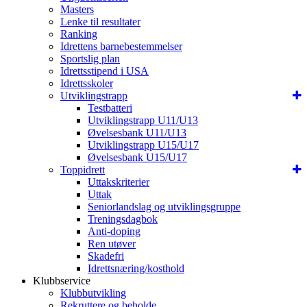
Masters
Lenke til resultater
Ranking
Idrettens barnebestemmelser
Sportslig plan
Idrettsstipend i USA
Idrettsskoler
Utviklingstrapp
Testbatteri
Utviklingstrapp U11/U13
Øvelsesbank U11/U13
Utviklingstrapp U15/U17
Øvelsesbank U15/U17
Toppidrett
Uttakskriterier
Uttak
Seniorlandslag og utviklingsgruppe
Treningsdagbok
Anti-doping
Ren utøver
Skadefri
Idrettsnæring/kosthold
Klubbservice
Klubbutvikling
Rekruttere og beholde