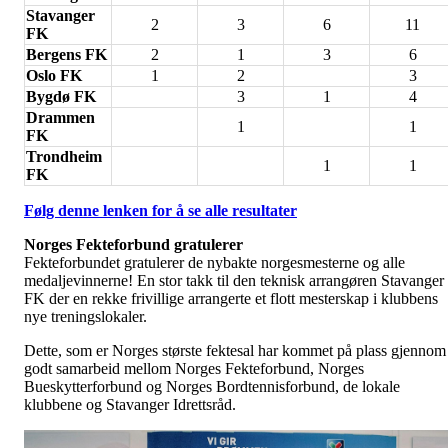
Stavanger
2
3
6
11
FK
Bergens FK
2
1
3
6
Oslo FK
1
2
3
Bygdø FK
3
1
4
Drammen
1
1
FK
Trondheim
1
1
FK
Følg denne lenken for å se alle resultater
Norges Fekteforbund gratulerer
Fekteforbundet gratulerer de nybakte norgesmesterne og alle
medaljevinnerne! En stor takk til den teknisk arrangøren Stavanger
FK der en rekke frivillige arrangerte et flott mesterskap i klubbens
nye treningslokaler.
Dette, som er Norges største fektesal har kommet på plass gjennom
godt samarbeid mellom Norges Fekteforbund, Norges
Bueskytterforbund og Norges Bordtennisforbund, de lokale
klubbene og Stavanger Idrettsråd.