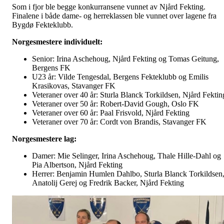
Som i fjor ble begge konkurransene vunnet av Njård Fekting.
Finalene i både dame- og herreklassen ble vunnet over lagene fra
Bygdø Fekteklubb.
Norgesmestere individuelt:
Senior: Irina Aschehoug, Njård Fekting og Tomas Geitung,
Bergens FK
U23 år: Vilde Tengesdal, Bergens Fekteklubb og Emilis
Krasikovas, Stavanger FK
Veteraner over 40 år: Sturla Blanck Torkildsen, Njård Fektin
Veteraner over 50 år: Robert-David Gough, Oslo FK
Veteraner over 60 år: Paal Frisvold, Njård Fekting
Veteraner over 70 år: Cordt von Brandis, Stavanger FK
Norgesmestere lag:
Damer: Mie Selinger, Irina Aschehoug, Thale Hille-Dahl og
Pia Albertson, Njård Fekting
Herrer: Benjamin Humlen Dahlbo, Sturla Blanck Torkildsen
Anatolij Gerej og Fredrik Backer, Njård Fekting