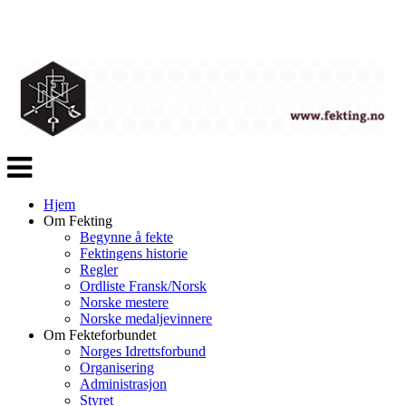
Veksle
navigasjon
Hjem
Om Fekting
Begynne å fekte
Fektingens historie
Regler
Ordliste Fransk/Norsk
Norske mestere
Norske medaljevinnere
Om Fekteforbundet
Norges Idrettsforbund
Organisering
Administrasjon
Styret