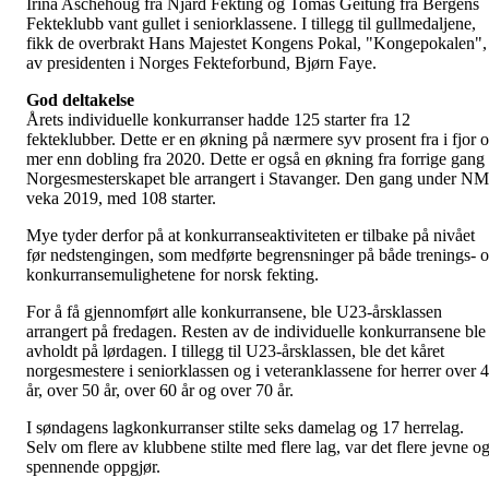
Irina Aschehoug fra Njård Fekting og Tomas Geitung fra Bergens
Fekteklubb vant gullet i seniorklassene. I tillegg til gullmedaljene,
fikk de overbrakt Hans Majestet Kongens Pokal, "Kongepokalen",
av presidenten i Norges Fekteforbund, Bjørn Faye.
God deltakelse
Årets individuelle konkurranser hadde 125 starter fra 12
fekteklubber. Dette er en økning på nærmere syv prosent fra i fjor 
mer enn dobling fra 2020. Dette er også en økning fra forrige gang
Norgesmesterskapet ble arrangert i Stavanger. Den gang under NM
veka 2019, med 108 starter.
Mye tyder derfor på at konkurranseaktiviteten er tilbake på nivået
før nedstengingen, som medførte begrensninger på både trenings- 
konkurransemulighetene for norsk fekting.
For å få gjennomført alle konkurransene, ble U23-årsklassen
arrangert på fredagen. Resten av de individuelle konkurransene ble
avholdt på lørdagen. I tillegg til U23-årsklassen, ble det kåret
norgesmestere i seniorklassen og i veteranklassene for herrer over 
år, over 50 år, over 60 år og over 70 år.
I søndagens lagkonkurranser stilte seks damelag og 17 herrelag.
Selv om flere av klubbene stilte med flere lag, var det flere jevne o
spennende oppgjør.