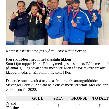
Norgesmesterne i lag fra Njård. Foto: Njård Fekting
Flere klubber med i medaljestatistikken
Som i fjor topper Njård Fekting medaljestatistikken. Både med tan
på antall gull og totalt antall medaljer. Men i år tok fektere fra åtte
klubber medaljer. En økning fra seks i fjor.
Det er dessuten verdt å nevne at fekterne fra arrangørklubben
Stavanger Fekteklubb vant hele elleve medaljer totalt. Mer enn enn
en dobling fra 2022.
GULL
SØLV
BRONSE
TOTALT
Njård
5
1
5
11
Fekting