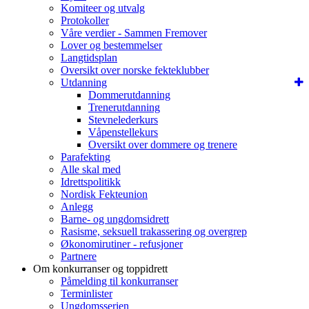
Komiteer og utvalg
Protokoller
Våre verdier - Sammen Fremover
Lover og bestemmelser
Langtidsplan
Oversikt over norske fekteklubber
Utdanning
Dommerutdanning
Trenerutdanning
Stevnelederkurs
Våpenstellekurs
Oversikt over dommere og trenere
Parafekting
Alle skal med
Idrettspolitikk
Nordisk Fekteunion
Anlegg
Barne- og ungdomsidrett
Rasisme, seksuell trakassering og overgrep
Økonomirutiner - refusjoner
Partnere
Om konkurranser og toppidrett
Påmelding til konkurranser
Terminlister
Ungdomsserien