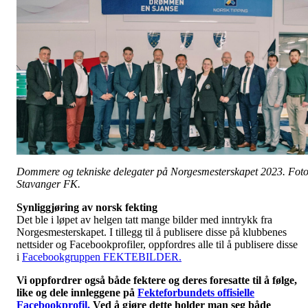
Dommere og tekniske delegater på Norgesmesterskapet 2023. Foto
Stavanger FK.
Synliggjøring av norsk fekting
Det ble i løpet av helgen tatt mange bilder med inntrykk fra
Norgesmesterskapet. I tillegg til å publisere disse på klubbenes
nettsider og Facebookprofiler, oppfordres alle til å publisere disse
i
Facebookgruppen FEKTEBILDER.
Vi oppfordrer også både fektere og deres foresatte til å følge,
like og dele innleggene på
Fekteforbundets offisielle
Facebookprofil.
Ved å gjøre dette holder man seg både