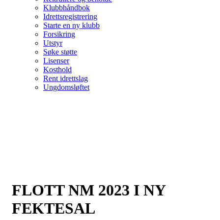
Klubbhåndbok
Idrettsregistrering
Starte en ny klubb
Forsikring
Utstyr
Søke støtte
Lisenser
Kosthold
Rent idrettslag
Ungdomsløftet
FLOTT NM 2023 I NY
FEKTESAL