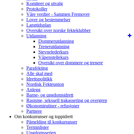
Komiteer og utvalg
Protokoller
Våre verdier - Sammen Fremover
Lover og bestemmelser
Langtidsplan
Oversikt over norske fekteklubber
Utdanning
Dommerutdanning
Trenerutdanning
Stevnelederkurs
Våpenstellekurs
Oversikt over dommere og trenere
Parafekting
Alle skal med
Idrettspolitikk
Nordisk Fekteunion
Anlegg
Barne- og ungdomsidrett
Rasisme, seksuell trakassering og overgrep
Økonomirutiner - refusjoner
Partnere
Om konkurranser og toppidrett
Påmelding til konkurranser
Terminlister
Ungdomsserien