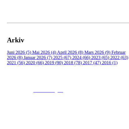
Arkiv
Juni 2026 (5)
Mai 2026 (4)
April 2026 (8)
Mars 2026 (9)
Februar
2026 (8)
Januar 2026 (7)
2025 (67)
2024 (66)
2023 (65)
2022 (63)
2021 (56)
2020 (66)
2019 (90)
2018 (78)
2017 (47)
2016 (1)
© 2016
www.fekting.no
All Rights Reserved
NORGES FEKTEFORBUND