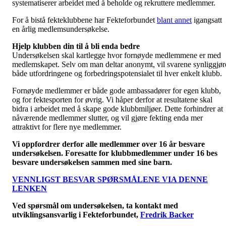
systematiserer arbeidet med å beholde og rekruttere medlemmer.
For å bistå fekteklubbene har Fekteforbundet
blant annet
igangsatt
en årlig medlemsundersøkelse.
Hjelp klubben din til å bli enda bedre
Undersøkelsen skal kartlegge hvor fornøyde medlemmene er med
medlemskapet. Selv om man deltar anonymt, vil svarene synliggjør
både utfordringene og forbedringspotensialet til hver enkelt klubb.
Fornøyde medlemmer er både gode ambassadører for egen klubb,
og for fektesporten for øvrig. Vi håper derfor at resultatene skal
bidra i arbeidet med å skape gode klubbmiljøer. Dette forhindrer at
nåværende medlemmer slutter, og vil gjøre fekting enda mer
attraktivt for flere nye medlemmer.
Vi oppfordrer derfor alle medlemmer over 16 år besvare
undersøkelsen. Foresatte for klubbmedlemmer under 16 bes
besvare undersøkelsen sammen med sine barn.
VENNLIGST BESVAR SPØRSMÅLENE VIA DENNE
LENKEN
Ved spørsmål om undersøkelsen, ta kontakt med
utviklingsansvarlig i Fekteforbundet,
Fredrik Backer