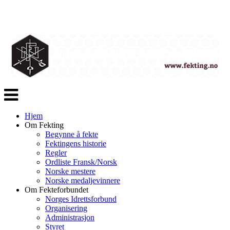
Veksle
navigasjon
Hjem
Om Fekting
Begynne å fekte
Fektingens historie
Regler
Ordliste Fransk/Norsk
Norske mestere
Norske medaljevinnere
Om Fekteforbundet
Norges Idrettsforbund
Organisering
Administrasjon
Styret