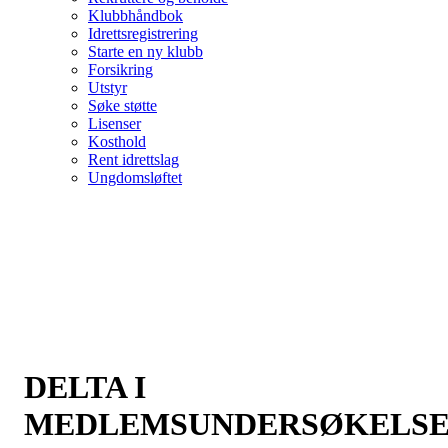
Klubbhåndbok
Idrettsregistrering
Starte en ny klubb
Forsikring
Utstyr
Søke støtte
Lisenser
Kosthold
Rent idrettslag
Ungdomsløftet
DELTA I
MEDLEMSUNDERSØKELS