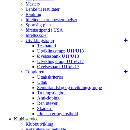
Masters
Lenke til resultater
Ranking
Idrettens barnebestemmelser
Sportslig plan
Idrettsstipend i USA
Idrettsskoler
Utviklingstrapp
Testbatteri
Utviklingstrapp U11/U13
Øvelsesbank U11/U13
Utviklingstrapp U15/U17
Øvelsesbank U15/U17
Toppidrett
Uttakskriterier
Uttak
Seniorlandslag og utviklingsgruppe
Treningsdagbok
Anti-doping
Ren utøver
Skadefri
Idrettsnæring/kosthold
Klubbservice
Klubbutvikling
Rekruttere og beholde