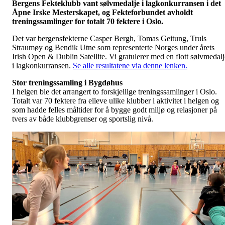
Bergens Fekteklubb vant sølvmedalje i lagkonkurransen i det
Åpne Irske Mesterskapet, og Fekteforbundet avholdt
treningssamlinger for totalt 70 fektere i Oslo.
Det var bergensfekterne Casper Bergh, Tomas Geitung, Truls
Straumøy og Bendik Utne som representerte Norges under årets
Irish Open & Dublin Satellite. Vi gratulerer med en flott sølvmedalj
i lagkonkurransen.
Se alle resultatene via denne lenken.
Stor treningssamling i Bygdøhus
I helgen ble det arrangert to forskjellige treningssamlinger i Oslo.
Totalt var 70 fektere fra elleve ulike klubber i aktivitet i helgen og
som hadde felles måltider for å bygge godt miljø og relasjoner på
tvers av både klubbgrenser og sportslig nivå.