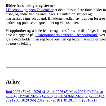
Bilder fra samlinger og stevner
I Facebook gruppen Fektebilder
er det publisert flere flotte bilder fr
disse, og andre treningssamlinger. Dessuten fra stevner og
mesterskap i inn- og utland. Bli gjerne medlem av gruppen for å se
andres, og publiserer egne bilder og videosnutter.
Vi oppfordrer også både fektere og deres foresatte til å følge, like o
dele innleggene på
Fekteforbundets offisielle Facebookprofil.
Ved 
gjøre dette holder man seg både orientert og bidrar i synliggjøringe
av norske fekting.
Arkiv
Juni 2026 (5)
Mai 2026 (4)
April 2026 (8)
Mars 2026 (9)
Februar
2026 (8)
Januar 2026 (7)
2025 (67)
2024 (66)
2023 (65)
2022 (63)
2021 (56)
2020 (66)
2019 (90)
2018 (78)
2017 (47)
2016 (1)