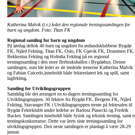
Katherina Malvik (t.v.) ledet den regionale treningssamlingen for
barn og ungdom. Foto: Titan FK
Regional samling for barn og ungdom
På lørdag deltok 40 barn og ungdom fra østlandsklubbene Bygdø
FK, Njård Fekting, Titan FK, Oslo, FK Gjøvik FK, Drammen FK,
Bekkestua Fekting og Holmlia Fekting på en regional
treningssamling i den store flerbrukshallen i Bygdøhus. Denne
samlingen, som ble ledet av de innleide trenerne Katherina Malvik
og Fabian Caicedo,inneholdt både fekterelatert lek og spill, samt
lagfekting.
Samling for Utviklingsgruppen
Samtidig ble det arrangert en to-dagers treningssamling for
Utviklingsgruppen. 30 fektere fra Bygdø FK, Bergens FK, Njård
Fekting, Stavanger FK i Utviklingsgruppen trente på fektesalen til
Bygdø Fekteklubb under ledelse av Bartosz Piasecki og Fredrik
Backer. Samlingen inneholdt både fysisk og teknisk trening, samt e
treningskonkurranse. Dette var årets siste treningssamling for
utviklingsgruppen. Den neste samlingen er planlagt å være 28-29
januar.