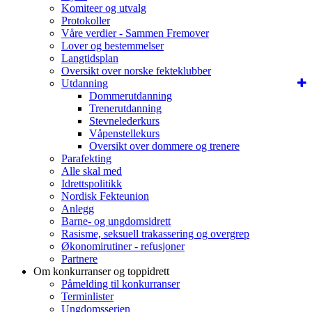
Komiteer og utvalg
Protokoller
Våre verdier - Sammen Fremover
Lover og bestemmelser
Langtidsplan
Oversikt over norske fekteklubber
Utdanning
Dommerutdanning
Trenerutdanning
Stevnelederkurs
Våpenstellekurs
Oversikt over dommere og trenere
Parafekting
Alle skal med
Idrettspolitikk
Nordisk Fekteunion
Anlegg
Barne- og ungdomsidrett
Rasisme, seksuell trakassering og overgrep
Økonomirutiner - refusjoner
Partnere
Om konkurranser og toppidrett
Påmelding til konkurranser
Terminlister
Ungdomsserien