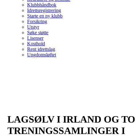
Klubbhåndbok
Idrettsregistrering
Starte en ny klubb
Forsikring
Utstyr
Søke støtte
Lisenser
Kosthold
Rent idrettslag
Ungdomsløftet
LAGSØLV I IRLAND OG TO
TRENINGSSAMLINGER I