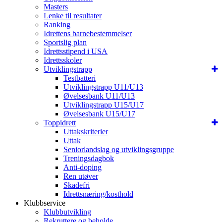
Masters
Lenke til resultater
Ranking
Idrettens barnebestemmelser
Sportslig plan
Idrettsstipend i USA
Idrettsskoler
Utviklingstrapp
Testbatteri
Utviklingstrapp U11/U13
Øvelsesbank U11/U13
Utviklingstrapp U15/U17
Øvelsesbank U15/U17
Toppidrett
Uttakskriterier
Uttak
Seniorlandslag og utviklingsgruppe
Treningsdagbok
Anti-doping
Ren utøver
Skadefri
Idrettsnæring/kosthold
Klubbservice
Klubbutvikling
Rekruttere og beholde