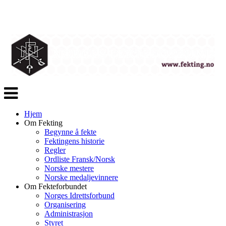
Veksle
navigasjon
Hjem
Om Fekting
Begynne å fekte
Fektingens historie
Regler
Ordliste Fransk/Norsk
Norske mestere
Norske medaljevinnere
Om Fekteforbundet
Norges Idrettsforbund
Organisering
Administrasjon
Styret