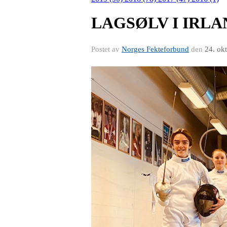
LAGSØLV I IRL
Postet av
Norges Fekteforbund
den
24. ok