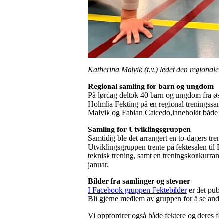
Katherina Malvik (t.v.) ledet den regiona
Regional samling for barn og ungdom
På lørdag deltok 40 barn og ungdom fra 
Holmlia Fekting på en regional treningssa
Malvik og Fabian Caicedo,inneholdt både fe
Samling for Utviklingsgruppen
Samtidig ble det arrangert en to-dagers t
Utviklingsgruppen trente på fektesalen ti
teknisk trening, samt en treningskonkurran
januar.
Bilder fra samlinger og stevner
I Facebook gruppen Fektebilder
er det pub
Bli gjerne medlem av gruppen for å se andr
Vi oppfordrer også både fektere og deres fo