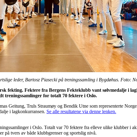
tslige leder, Bartosz Piasecki på treningssamling i Bygdøhus. Foto: 
rsk fekting. Fektere fra Bergens Fekteklubb vant sølvmedalje i la
 treningssamlinger for totalt 70 fektere i Oslo.
mas Geitung, Truls Straumøy og Bendik Utne som representerte Norges
edalje i lagkonkurransen.
Se alle resultatene via denne lenken.
reningssamlinger i Oslo. Totalt var 70 fektere fra elleve ulike klubber i a
er på tvers av både klubbgrenser og sportslig nivå.