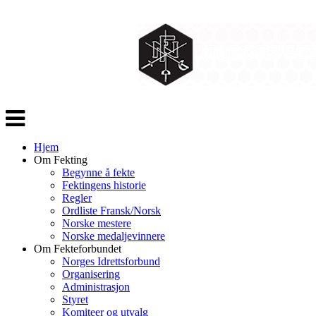
Veksle
navigasjon
Hjem
Om Fekting
Begynne å fekte
Fektingens historie
Regler
Ordliste Fransk/Norsk
Norske mestere
Norske medaljevinnere
Om Fekteforbundet
Norges Idrettsforbund
Organisering
Administrasjon
Styret
Komiteer og utvalg