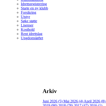
Idrettsregistrering
Starte en ny klubb
Forsikring
Utstyr
Søke støtte
Lisenser
Kosthold
Rent idrettslag
Ungdomsløftet
Arkiv
Juni 2026 (5)
Mai 2026 (4)
April 2026 (8
2019 (90)
2018 (78)
2017 (47)
2016 (1)