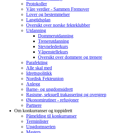
Protokoller
Våre verdier - Sammen Fremover
Lover og bestemmelser
Langtidsplan
Oversikt over norske fekteklubber
Utdanning
Dommerutdanning
Trenerutdanning
Stevnelederkurs
Våpenstellekurs
Oversikt over dommere og trenere
Parafekting
Alle skal med
Idrettspolitikk
Nordisk Fekteunion
Anlegg
Barne- og ungdomsidrett
Rasisme, seksuell trakassering og overgrep
Økonomirutiner - refusjoner
Partnere
Om konkurranser og toppidrett
Påmelding til konkurranser
Terminlister
Ungdomsserien
Masters