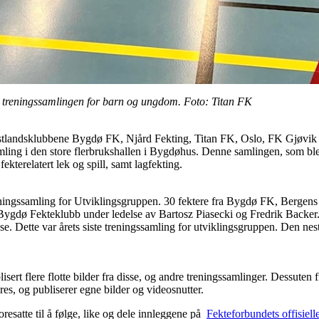
le treningssamlingen for barn og ungdom. Foto: Titan FK
østlandsklubbene Bygdø FK, Njård Fekting, Titan FK, Oslo, FK Gjøv
mling i den store flerbrukshallen i Bygdøhus. Denne samlingen, som ble 
kterelatert lek og spill, samt lagfekting.
reningssamling for Utviklingsgruppen. 30 fektere fra Bygdø FK, Bergen
l Bygdø Fekteklubb under ledelse av Bartosz Piasecki og Fredrik Backer
se. Dette var årets siste treningssamling for utviklingsgruppen. Den ne
lisert flere flotte bilder fra disse, og andre treningssamlinger. Dessuten 
es, og publiserer egne bilder og videosnutter.
resatte til å følge, like og dele innleggene på
Fekteforbundets offisiell