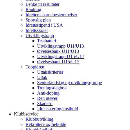
Lenke til resultater
Ranking
Idrettens barnebestemmelser
Sportslig plan
Idrettsstipend i USA
Idrettsskoler
Utviklingstrapp
Testbatteri
Utviklingstrapp U11/U13
Øvelsesbank U11/U13
Utviklingstrapp U15/U17
Øvelsesbank U15/U17
Toppidrett
Uttakskriterier
Uttak
Seniorlandslag og utviklingsgruppe
Treningsdagbok
Anti-doping
Ren utøver
Skadefri
Idrettsnæring/kosthold
Klubbservice
Klubbutvikling
Rekruttere og beholde
Klubbhåndbok