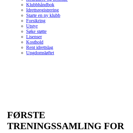
Klubbhåndbok
Idrettsregistrering
Starte en ny klubb
Forsikring
Utstyr
Søke støtte
Lisenser
Kosthold
Rent idrettslag
Ungdomsløftet
FØRSTE
TRENINGSSAMLING FOR