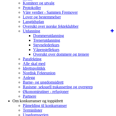
Komiteer og utvalg
Protokoller
Våre verdier - Sammen Fremover
Lover og bestemmelser
Langtidsplan
Oversikt over norske fekteklubber
Utdanning
Dommerutdanning
Trenerutdanning
Stevnelederkurs
Våpenstellekurs
Oversikt over dommere og trenere
Parafekting
Alle skal med
Idrettspolitikk
Nordisk Fekteunion
Anlegg
Barne- og ungdomsidrett
Rasisme, seksuell trakassering og overgrep
Økonomirutiner - refusjoner
Partnere
Om konkurranser og toppidrett
Påmelding til konkurranser
Terminlister
Ungdomsserien