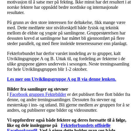
motivasjon til å satse mer på fekting. Ikke minst har det resultert i at
norske fektere har oppnådd bedre nordiske og internasjonale
resultater.
På grunn av den store interessen for deltakelse, fikk mange være
med. Dette medførte stor nivåforskjell både fysisk og teknisk
mellom de eldste og yngste på samlingene. Gruppestørrelsen har
dessuten krevd at samlingene har måttet bli gjennomført på flere
steder parallelt, og med flere innleide trenerressurser enn planlagt.
Fekteforbundet har derfor varslet inndeling av to grupper, kalt
Utviklingsgruppe A og B. Uttak til, og fordeling av fekterne i de
ulike gruppene gjøres underveis i sesongen. Neste treningssamling
for hele Utviklingsgruppen blir 1-2 oktober.
Les mer om Utviklingsgruppe A og B via denne lenken.
Bilder fra samlinger og stevner
I
Facebook gruppen Fektebilder
er det publisert flere flott bilder fra
denne, og andre treningssamlinger. Dessuten fra stevner og
mesterskap i inn- og utland. Bli gjerne medlem av gruppen for å se
andres, og publiserer egne bilder og videosnutter.
Vi oppfordrer også både fektere og deres foresatte til å følge,
like og dele innleggene på
Fekteforbundets offisielle
Facebookprofil.
Ved å gjøre dette holder man seg både