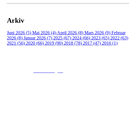
Arkiv
Juni 2026 (5)
Mai 2026 (4)
April 2026 (8)
Mars 2026 (9)
Februar
2026 (8)
Januar 2026 (7)
2025 (67)
2024 (66)
2023 (65)
2022 (63)
2021 (56)
2020 (66)
2019 (90)
2018 (78)
2017 (47)
2016 (1)
© 2016
www.fekting.no
All Rights Reserved
NORGES FEKTEFORBUND
Sognsveien 73, 0855 OSLO
Post: Ullevål Stadion, 0840 OSLO
Tel: +47 22 89 55 99