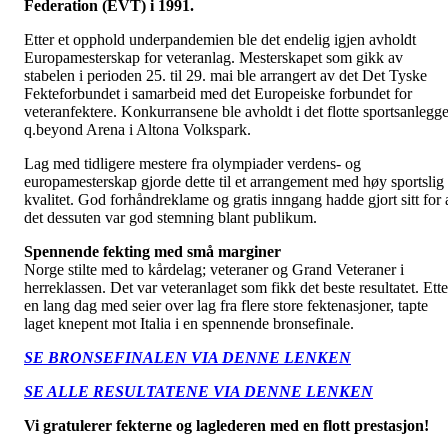
Federation (EVT) i 1991.
Etter et opphold underpandemien ble det endelig igjen avholdt
Europamesterskap for veteranlag. Mesterskapet som gikk av
stabelen i perioden 25. til 29. mai ble arrangert av det Det Tyske
Fekteforbundet i samarbeid med det Europeiske forbundet for
veteranfektere. Konkurransene ble avholdt i det flotte sportsanlegge
q.beyond Arena i Altona Volkspark.
Lag med tidligere mestere fra olympiader verdens- og
europamesterskap gjorde dette til et arrangement med høy sportslig
kvalitet. God forhåndreklame og gratis inngang hadde gjort sitt for 
det dessuten var god stemning blant publikum.
Spennende fekting med små marginer
Norge stilte med to kårdelag; veteraner og Grand Veteraner i
herreklassen. Det var veteranlaget som fikk det beste resultatet. Ette
en lang dag med seier over lag fra flere store fektenasjoner, tapte
laget knepent mot Italia i en spennende bronsefinale.
SE BRONSEFINALEN VIA DENNE LENKEN
SE ALLE RESULTATENE VIA DENNE LENKEN
Vi gratulerer fekterne og laglederen med en flott prestasjon!