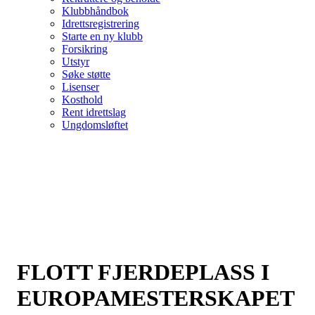
Klubbhåndbok
Idrettsregistrering
Starte en ny klubb
Forsikring
Utstyr
Søke støtte
Lisenser
Kosthold
Rent idrettslag
Ungdomsløftet
FLOTT FJERDEPLASS I
EUROPAMESTERSKAPET