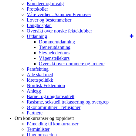
Komiteer og utvalg
Protokoller
Våre verdier - Sammen Fremover
Lover og bestemmelser
Langtidsplan
Oversikt over norske fekteklubber
Utdanning
Dommerutdanning
Trenerutdanning
Stevnelederkurs
Våpenstellekurs
Oversikt over dommere og trenere
Parafekting
Alle skal med
Idrettspolitikk
Nordisk Fekteunion
Anlegg
Barne- og ungdomsidrett
Rasisme, seksuell trakassering og overgrep
Økonomirutiner - refusjoner
Partnere
Om konkurranser og toppidrett
Påmelding til konkurranser
Terminlister
Ungdomsserien