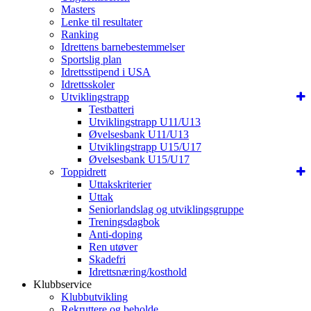
Masters
Lenke til resultater
Ranking
Idrettens barnebestemmelser
Sportslig plan
Idrettsstipend i USA
Idrettsskoler
Utviklingstrapp
Testbatteri
Utviklingstrapp U11/U13
Øvelsesbank U11/U13
Utviklingstrapp U15/U17
Øvelsesbank U15/U17
Toppidrett
Uttakskriterier
Uttak
Seniorlandslag og utviklingsgruppe
Treningsdagbok
Anti-doping
Ren utøver
Skadefri
Idrettsnæring/kosthold
Klubbservice
Klubbutvikling
Rekruttere og beholde