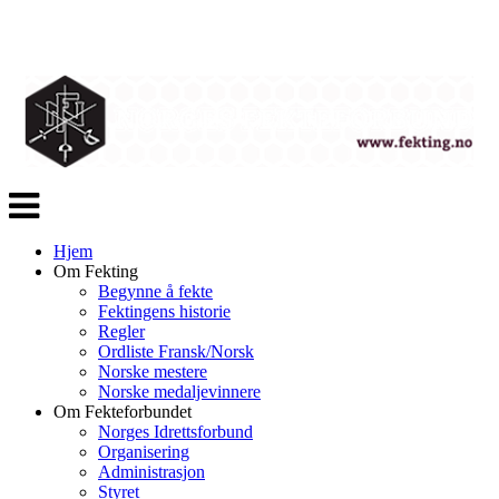
Veksle
navigasjon
Hjem
Om Fekting
Begynne å fekte
Fektingens historie
Regler
Ordliste Fransk/Norsk
Norske mestere
Norske medaljevinnere
Om Fekteforbundet
Norges Idrettsforbund
Organisering
Administrasjon
Styret