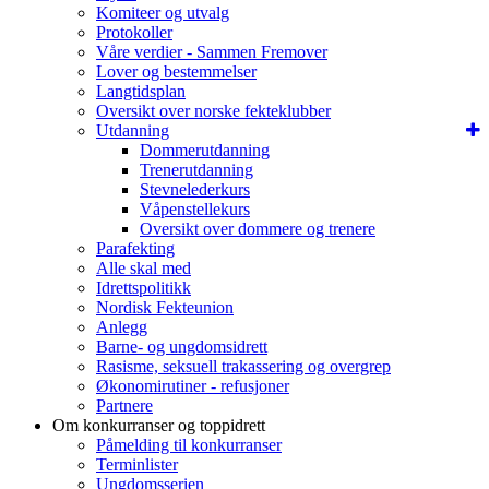
Komiteer og utvalg
Protokoller
Våre verdier - Sammen Fremover
Lover og bestemmelser
Langtidsplan
Oversikt over norske fekteklubber
Utdanning
Dommerutdanning
Trenerutdanning
Stevnelederkurs
Våpenstellekurs
Oversikt over dommere og trenere
Parafekting
Alle skal med
Idrettspolitikk
Nordisk Fekteunion
Anlegg
Barne- og ungdomsidrett
Rasisme, seksuell trakassering og overgrep
Økonomirutiner - refusjoner
Partnere
Om konkurranser og toppidrett
Påmelding til konkurranser
Terminlister
Ungdomsserien