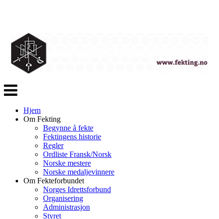
Veksle
navigasjon
Hjem
Om Fekting
Begynne å fekte
Fektingens historie
Regler
Ordliste Fransk/Norsk
Norske mestere
Norske medaljevinnere
Om Fekteforbundet
Norges Idrettsforbund
Organisering
Administrasjon
Styret