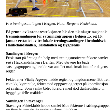
Fra treningssamlingen i Bergen. Foto: Bergens Fekteklubb
På grunn av koronarestriksjonen ble den planlagte nasjonale
treningssamlingen for satsningsgruppen i helgen 15. og 16.
januar erstattet av
tre lokale treningssamlinger i henholdsvis
Haukelandshallen, Tastahallen og Bygdøhus.
Samlingen i Bergen
Frisk start på året og fin helg med treningsmotiverte fektere samlet
seg i Hauklandshallen i Bergen. Med utøvere fra både
satsingsgruppen og bredde var antallet maksimalt innenfor dagens
regler.
Fektetrener Vitaliy Ageyev hadde regien og ungdommene fikk tren
teknikk, kjørt pulje, fektet med oppgave og terpet på koordinasjon
og avstand. Som vanlig bidro foreldre med god dugnadshjelp til
hyggelige fellesmåltider.
Samlingen i Stavanger
Stavanger Fekteklubb hadde samlet både fekterne i satsingsgruppen
og flere fektere fra de andre nivåene i klubben.