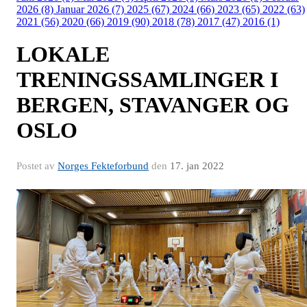
2026 (8)
Januar 2026 (7)
2025 (67)
2024 (66)
2023 (65)
2022 (63)
2021 (56)
2020 (66)
2019 (90)
2018 (78)
2017 (47)
2016 (1)
LOKALE
TRENINGSSAMLINGER I
BERGEN, STAVANGER OG
OSLO
Postet av
Norges Fekteforbund
den
17. jan 2022