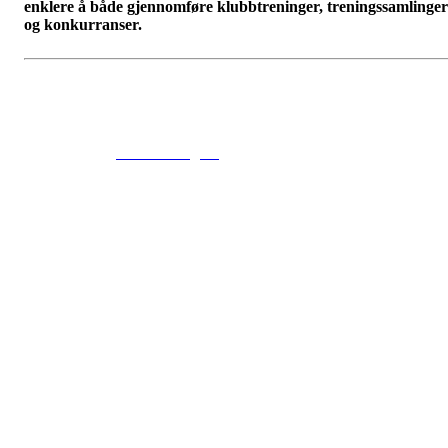
enklere å både gjennomføre klubbtreninger, treningssamlinger
og konkurranser.
© 2016
www.fekting.no
All Rights Reserved
NORGES FEKTEFORBUND
Sognsveien 73, 0855 OSLO
Post: Ullevål Stadion, 0840 OSLO
Tel: +47 22 89 55 99