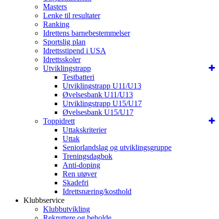
Masters
Lenke til resultater
Ranking
Idrettens barnebestemmelser
Sportslig plan
Idrettsstipend i USA
Idrettsskoler
Utviklingstrapp
Testbatteri
Utviklingstrapp U11/U13
Øvelsesbank U11/U13
Utviklingstrapp U15/U17
Øvelsesbank U15/U17
Toppidrett
Uttakskriterier
Uttak
Seniorlandslag og utviklingsgruppe
Treningsdagbok
Anti-doping
Ren utøver
Skadefri
Idrettsnæring/kosthold
Klubbservice
Klubbutvikling
Rekruttere og beholde