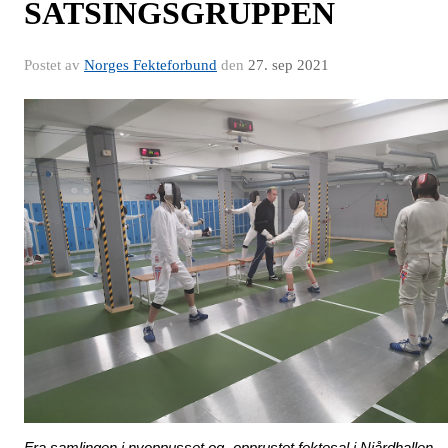
SATSINGSGRUPPEN
Postet av
Norges Fekteforbund
den
27. sep 2021
Fra samlingen i nyoppusset og -opprustet fektesal i Njårdhallen.