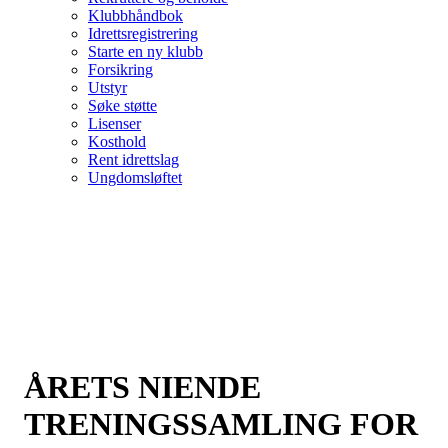
Klubbhåndbok
Idrettsregistrering
Starte en ny klubb
Forsikring
Utstyr
Søke støtte
Lisenser
Kosthold
Rent idrettslag
Ungdomsløftet
ÅRETS NIENDE
TRENINGSSAMLING FOR