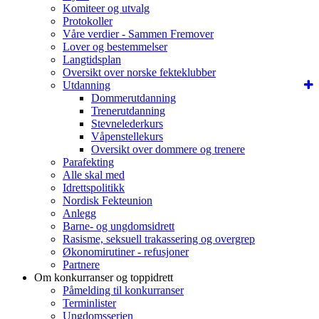
Komiteer og utvalg
Protokoller
Våre verdier - Sammen Fremover
Lover og bestemmelser
Langtidsplan
Oversikt over norske fekteklubber
Utdanning
Dommerutdanning
Trenerutdanning
Stevnelederkurs
Våpenstellekurs
Oversikt over dommere og trenere
Parafekting
Alle skal med
Idrettspolitikk
Nordisk Fekteunion
Anlegg
Barne- og ungdomsidrett
Rasisme, seksuell trakassering og overgrep
Økonomirutiner - refusjoner
Partnere
Om konkurranser og toppidrett
Påmelding til konkurranser
Terminlister
Ungdomsserien