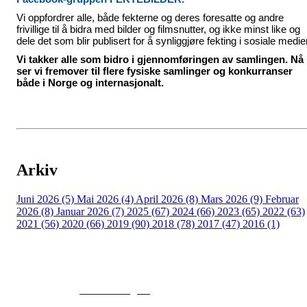
Vi oppfordrer alle, både fekterne og deres foresatte og andre
frivillige til å bidra med bilder og filmsnutter, og ikke minst like og
dele det som blir publisert for å synliggjøre fekting i sosiale medier
Vi takker alle som bidro i gjennomføringen av samlingen. Nå
ser vi fremover til flere fysiske samlinger og konkurranser
både i Norge og internasjonalt.
Arkiv
Juni 2026 (5)
Mai 2026 (4)
April 2026 (8)
Mars 2026 (9)
Februar
2026 (8)
Januar 2026 (7)
2025 (67)
2024 (66)
2023 (65)
2022 (63)
2021 (56)
2020 (66)
2019 (90)
2018 (78)
2017 (47)
2016 (1)
© 2016
www.fekting.no
All Rights Reserved