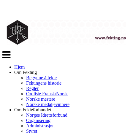
Veksle
navigasjon
Hjem
Om Fekting
Begynne å fekte
Fektingens historie
Regler
Ordliste Fransk/Norsk
Norske mestere
Norske medaljevinnere
Om Fekteforbundet
Norges Idrettsforbund
Organisering
Administrasjon
Styret