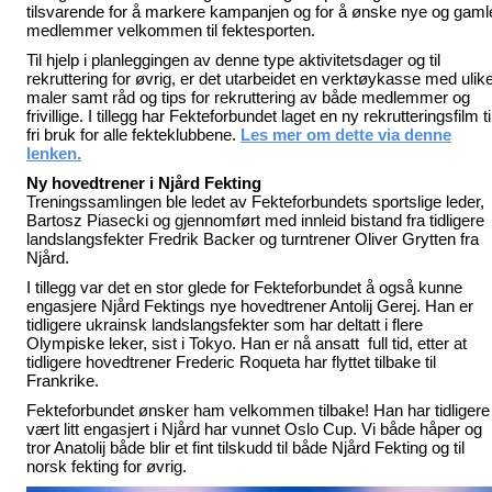
tilsvarende for å markere kampanjen og for å ønske nye og gaml
medlemmer velkommen til fektesporten.
Til hjelp i planleggingen av denne type aktivitetsdager og til
rekruttering for øvrig, er det utarbeidet en verktøykasse med ulik
maler samt råd og tips for rekruttering av både medlemmer og
frivillige. I tillegg har Fekteforbundet laget en ny rekrutteringsfilm ti
fri bruk for alle fekteklubbene.
Les mer om dette via denne
lenken.
Ny hovedtrener i Njård Fekting
Treningssamlingen ble ledet av Fekteforbundets sportslige leder,
Bartosz Piasecki og gjennomført med innleid bistand fra tidligere
landslangsfekter Fredrik Backer og turntrener Oliver Grytten fra
Njård.
I tillegg var det en stor glede for Fekteforbundet å også kunne
engasjere
Njård Fektings nye hovedtrener Antolij Gerej. Han er
tidligere ukrainsk landslangsfekter som har deltatt i flere
Olympiske leker, sist i Tokyo. Han er nå ansatt full tid, etter at
tidligere hovedtrener Frederic Roqueta har flyttet tilbake til
Frankrike.
Fekteforbundet ønsker ham velkommen tilbake! Han har tidligere
vært litt engasjert i Njård har vunnet Oslo Cup. Vi både håper og
tror Anatolij både blir et fint tilskudd til både Njård Fekting og til
norsk fekting for øvrig.