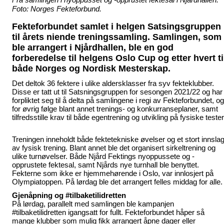
Foto: Norges Fekteforbund.
Fekteforbundet samlet i helgen Satsingsgruppen
til årets niende treningssamling. Samlingen, som
ble arrangert i Njårdhallen, ble
en god
forberedelse til helgens Oslo Cup og etter hvert ti
både Norges og Nordisk Mesterskap.
Det deltok 36 fektere i ulike aldersklasser fra syv fekteklubber.
Disse er tatt ut til Satsningsgruppen for sesongen 2021/22 og har
forpliktet seg til å delta på samlingene i regi av Fekteforbundet, og
for øvrig følge blant annet trenings- og konkurranseplaner, samt
tilfredsstille krav til både egentrening og utvikling på fysiske tester
Treningen inneholdt både fektetekniske øvelser og et stort innsla
av fysisk trening. Blant annet ble det organisert sirkeltrening og
ulike turnøvelser. Både Njård Fektings nyoppussete og -
opprustete fektesal, samt Njårds nye turnhall ble benyttet.
Fekterne som ikke er hjemmehørende i Oslo, var innlosjert på
Olympiatoppen.
På lørdag ble det arrangert felles middag for alle.
Gjenåpning og #tilbaketilidretten
På lørdag, parallelt med samlingen ble kampanjen
#tilbaketilidretten
igangsatt for fullt. Fekteforbundet håper så
mange klubber som mulig fikk arrangert åpne dager eller