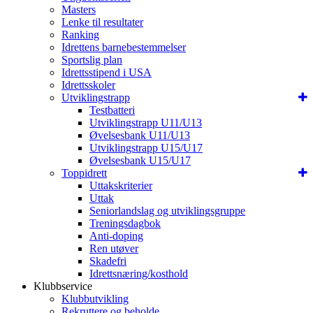
Masters
Lenke til resultater
Ranking
Idrettens barnebestemmelser
Sportslig plan
Idrettsstipend i USA
Idrettsskoler
Utviklingstrapp
Testbatteri
Utviklingstrapp U11/U13
Øvelsesbank U11/U13
Utviklingstrapp U15/U17
Øvelsesbank U15/U17
Toppidrett
Uttakskriterier
Uttak
Seniorlandslag og utviklingsgruppe
Treningsdagbok
Anti-doping
Ren utøver
Skadefri
Idrettsnæring/kosthold
Klubbservice
Klubbutvikling
Rekruttere og beholde