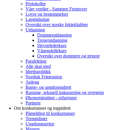
Protokoller
Våre verdier - Sammen Fremover
Lover og bestemmelser
Langtidsplan
Oversikt over norske fekteklubber
Utdanning
Dommerutdanning
Trenerutdanning
Stevnelederkurs
Våpenstellekurs
Oversikt over dommere og trenere
Parafekting
Alle skal med
Idrettspolitikk
Nordisk Fekteunion
Anlegg
Barne- og ungdomsidrett
Rasisme, seksuell trakassering og overgrep
Økonomirutiner - refusjoner
Partnere
Om konkurranser og toppidrett
Påmelding til konkurranser
Terminlister
Ungdomsserien
Masters