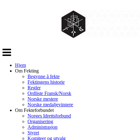
Veksle
navigasjon
Hjem
Om Fekting
Begynne å fekte
Fektingens historie
Regler
Ordliste Fransk/Norsk
Norske mestere
Norske medaljevinnere
Om Fekteforbundet
Norges Idrettsforbund
Organisering
Administrasjon
Styret
Komiteer og utvalg