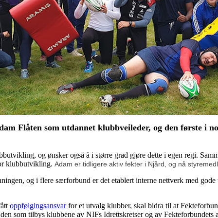
am Flåten som utdannet klubbveileder, og den første i n
bbutvikling, og ønsker også å i større grad gjøre dette i egen regi. S
for klubbutvikling.
Adam er tidligere aktiv fekter i Njård, og nå styreme
nningen, og i flere særforbund er det etablert interne nettverk med gode
fått
oppfølgingsansvar
for et utvalg klubber, skal bidra til at Fekteforbun
standen som tilbys klubbene av NIFs Idrettskretser og av Fekteforbundets