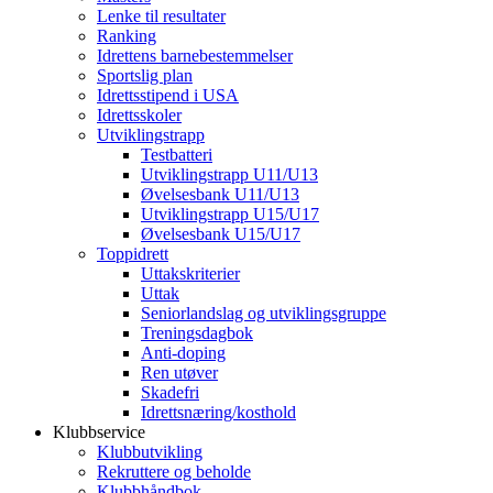
Lenke til resultater
Ranking
Idrettens barnebestemmelser
Sportslig plan
Idrettsstipend i USA
Idrettsskoler
Utviklingstrapp
Testbatteri
Utviklingstrapp U11/U13
Øvelsesbank U11/U13
Utviklingstrapp U15/U17
Øvelsesbank U15/U17
Toppidrett
Uttakskriterier
Uttak
Seniorlandslag og utviklingsgruppe
Treningsdagbok
Anti-doping
Ren utøver
Skadefri
Idrettsnæring/kosthold
Klubbservice
Klubbutvikling
Rekruttere og beholde
Klubbhåndbok