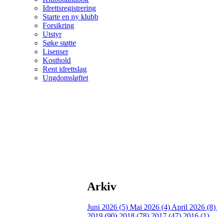
Idrettsregistrering
Starte en ny klubb
Forsikring
Utstyr
Søke støtte
Lisenser
Kosthold
Rent idrettslag
Ungdomsløftet
Arkiv
Juni 2026 (5)
Mai 2026 (4)
April 2026 (8
2019 (90)
2018 (78)
2017 (47)
2016 (1)