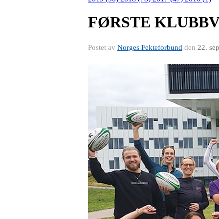
FØRSTE KLUBBV
Postet av
Norges Fekteforbund
den
22. se