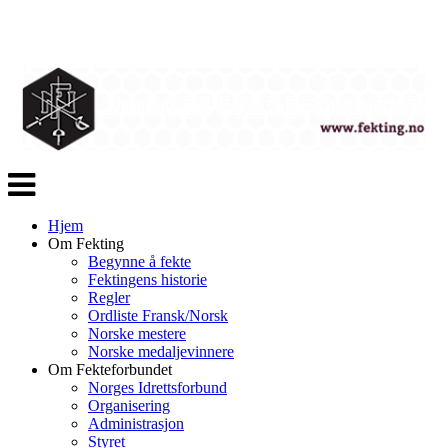
Veksle
navigasjon
Hjem
Om Fekting
Begynne å fekte
Fektingens historie
Regler
Ordliste Fransk/Norsk
Norske mestere
Norske medaljevinnere
Om Fekteforbundet
Norges Idrettsforbund
Organisering
Administrasjon
Styret