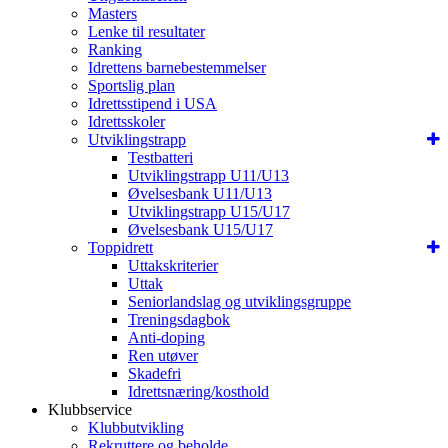
Masters
Lenke til resultater
Ranking
Idrettens barnebestemmelser
Sportslig plan
Idrettsstipend i USA
Idrettsskoler
Utviklingstrapp
Testbatteri
Utviklingstrapp U11/U13
Øvelsesbank U11/U13
Utviklingstrapp U15/U17
Øvelsesbank U15/U17
Toppidrett
Uttakskriterier
Uttak
Seniorlandslag og utviklingsgruppe
Treningsdagbok
Anti-doping
Ren utøver
Skadefri
Idrettsnæring/kosthold
Klubbservice
Klubbutvikling
Rekruttere og beholde