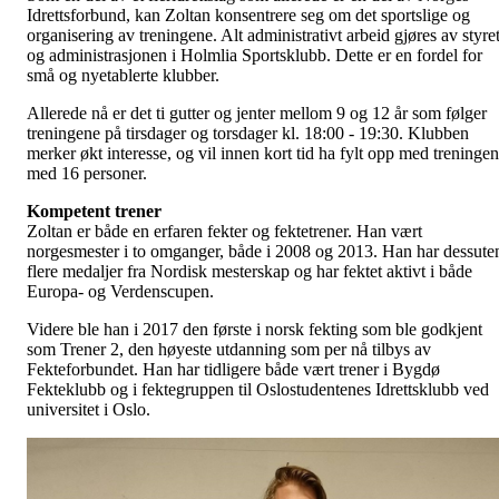
Idrettsforbund, kan Zoltan konsentrere seg om det sportslige og
organisering av treningene. Alt administrativt arbeid gjøres av styre
og administrasjonen i Holmlia Sportsklubb. Dette er en fordel for
små og nyetablerte klubber.
Allerede nå er det ti gutter og jenter mellom 9 og 12 år som følger
treningene på tirsdager og torsdager kl. 18:00 - 19:30. Klubben
merker økt interesse, og vil innen kort tid ha fylt opp med treninge
med 16 personer.
Kompetent trener
Zoltan er både en erfaren fekter og fektetrener. Han vært
norgesmester i to omganger, både i 2008 og 2013. Han har dessute
flere medaljer fra Nordisk mesterskap og har fektet aktivt i både
Europa- og Verdenscupen.
Videre ble han i 2017 den første i norsk fekting som ble godkjent
som Trener 2, den høyeste utdanning som per nå tilbys av
Fekteforbundet. Han har tidligere både vært trener i Bygdø
Fekteklubb og i fektegruppen til Oslostudentenes Idrettsklubb ved
universitet i Oslo.