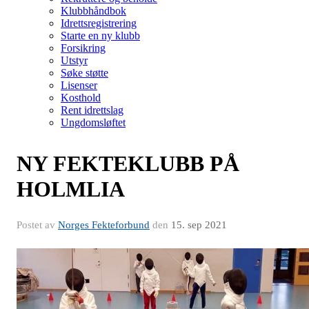
Klubbhåndbok
Idrettsregistrering
Starte en ny klubb
Forsikring
Utstyr
Søke støtte
Lisenser
Kosthold
Rent idrettslag
Ungdomsløftet
NY FEKTEKLUBB PÅ
HOLMLIA
Postet av
Norges Fekteforbund
den
15. sep 2021