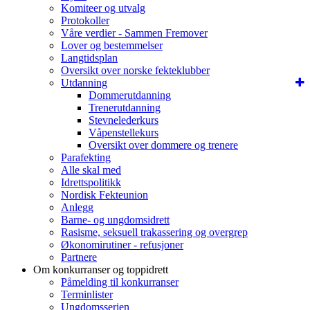
Komiteer og utvalg
Protokoller
Våre verdier - Sammen Fremover
Lover og bestemmelser
Langtidsplan
Oversikt over norske fekteklubber
Utdanning
Dommerutdanning
Trenerutdanning
Stevnelederkurs
Våpenstellekurs
Oversikt over dommere og trenere
Parafekting
Alle skal med
Idrettspolitikk
Nordisk Fekteunion
Anlegg
Barne- og ungdomsidrett
Rasisme, seksuell trakassering og overgrep
Økonomirutiner - refusjoner
Partnere
Om konkurranser og toppidrett
Påmelding til konkurranser
Terminlister
Ungdomsserien