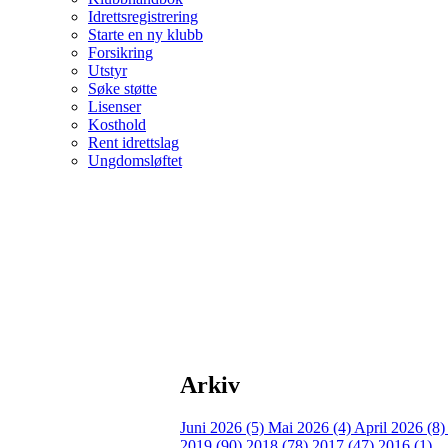
Idrettsregistrering
Starte en ny klubb
Forsikring
Utstyr
Søke støtte
Lisenser
Kosthold
Rent idrettslag
Ungdomsløftet
Arkiv
Juni 2026 (5)
Mai 2026 (4)
April 2026 (8
2019 (90)
2018 (78)
2017 (47)
2016 (1)