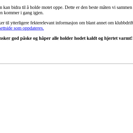
som kan bidra til å holde motet oppe. Dette er den beste måten vi sammen
eten kommer i gang igjen.
 til ytterligere fekterelevant informasjon om blant annet om klubbdrift 
ettside som oppdateres.
ønsker god påske og håper alle holder hodet kaldt og hjertet varmt!
ts Reserved
EKTEFORBUND
3, 0855 OSLO