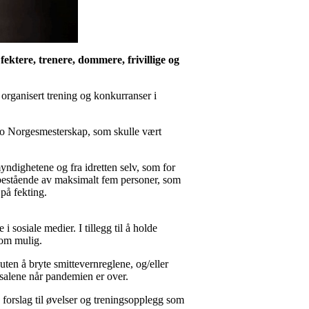
 fektere, trenere, dommere, frivillige og
 organisert trening og konkurranser i
to Norgesmesterskap, som skulle vært
myndighetene og fra idretten selv, som for
 bestående av maksimalt fem personer, som
 på fekting.
i sosiale medier. I tillegg til å holde
som mulig.
ten å bryte smittevernreglene, og/eller
esalene når pandemien er over.
d forslag til øvelser og treningsopplegg som