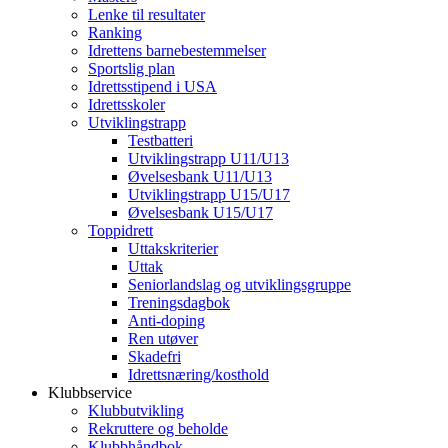
Lenke til resultater
Ranking
Idrettens barnebestemmelser
Sportslig plan
Idrettsstipend i USA
Idrettsskoler
Utviklingstrapp
Testbatteri
Utviklingstrapp U11/U13
Øvelsesbank U11/U13
Utviklingstrapp U15/U17
Øvelsesbank U15/U17
Toppidrett
Uttakskriterier
Uttak
Seniorlandslag og utviklingsgruppe
Treningsdagbok
Anti-doping
Ren utøver
Skadefri
Idrettsnæring/kosthold
Klubbservice
Klubbutvikling
Rekruttere og beholde
Klubbhåndbok