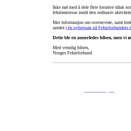
Ikke nøl med å dele flere kreative tiltak 
fekteinteresse inntil den ordinære aktivit
Mer informasjon om overnevnte, samt lenker
samlet i
én nyhetssak på Fekteforbundets n
Dette ble en annerledes hilsen, men vi 
Med vennlig hilsen,
Norges Fekteforbund
© 2016
www.fekting.no
All Righ
NORGES F
Sognsveien 7