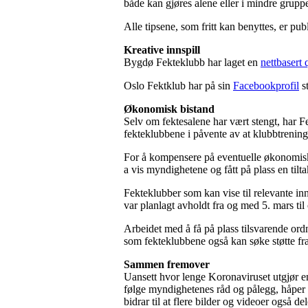
både kan gjøres alene eller i mindre grup
Alle tipsene, som fritt kan benyttes, er pu
Kreative innspill
Bygdø Fekteklubb har laget en
nettbasert
Oslo Fektklub har på sin
Facebookprofil
st
Økonomisk bistand
Selv om fektesalene har vært stengt, har Fe
fekteklubbene i påvente av at klubbtrenin
For å kompensere på eventuelle økonomiske 
a vis myndighetene og fått på plass en tilt
Fekteklubber som kan vise til relevante in
var planlagt avholdt fra og med 5. mars til
Arbeidet med å få på plass tilsvarende ordni
som fekteklubbene også kan søke støtte fr
Sammen fremover
Uansett hvor lenge Koronaviruset utgjør en
følge myndighetenes råd og pålegg, håper v
bidrar til at flere bilder og videoer også del