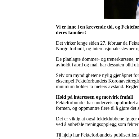
Vi er inne i en krevende tid, og Fektefor
deres familier!
Det virker lenge siden 27. februar da Fekte
Norge forbudt, og internasjonale stevner og
De planlagte dommer- og trenerkursene, t
avholdt i april og mai, har dessuten blitt 
Selv om myndighetene nylig gjenåpnet for or
eksempel Fekteforbundets Koronavettregler
minimum holder to meters avstand. Reglene, 
Hold på interessen og motvirk frafall
Fekteforbundet har underveis oppfordret alle 
formen, og oppmuntre flere til å gjøre det
Det er viktig at også fekteklubbene følger
ved å anbefale treningsopplegg som fektern
Til hjelp har Fekteforbundets publisert len