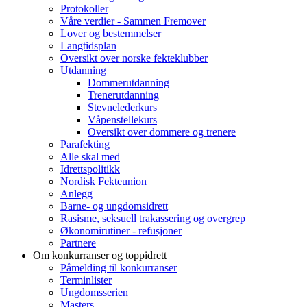
Protokoller
Våre verdier - Sammen Fremover
Lover og bestemmelser
Langtidsplan
Oversikt over norske fekteklubber
Utdanning
Dommerutdanning
Trenerutdanning
Stevnelederkurs
Våpenstellekurs
Oversikt over dommere og trenere
Parafekting
Alle skal med
Idrettspolitikk
Nordisk Fekteunion
Anlegg
Barne- og ungdomsidrett
Rasisme, seksuell trakassering og overgrep
Økonomirutiner - refusjoner
Partnere
Om konkurranser og toppidrett
Påmelding til konkurranser
Terminlister
Ungdomsserien
Masters