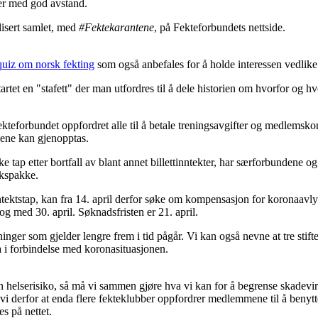
per med god avstand.
blisert samlet, med
#Fektekarantene
, på Fekteforbundets nettside.
 quiz om norsk fekting
som også anbefales for å holde interessen vedlik
artet en "stafett" der man utfordres til å dele historien om hvorfor og 
kteforbundet oppfordret alle til å betale treningsavgifter og medlemsko
gene kan gjenopptas.
tap etter bortfall av blant annet billettinntekter, har særforbundene 
akspakke.
ntektstap, kan fra 14. april derfor søke om kompensasjon for koronaavlys
 og med 30. april. Søknadsfristen er 21. april.
nger som gjelder lengre frem i tid pågår. Vi kan også nevne at tre stifte
a i forbindelse med koronasituasjonen.
 helserisiko, så må vi sammen gjøre hva vi kan for å begrense skadevirk
i derfor at enda flere fekteklubber oppfordrer medlemmene til å benytte
es på nettet.