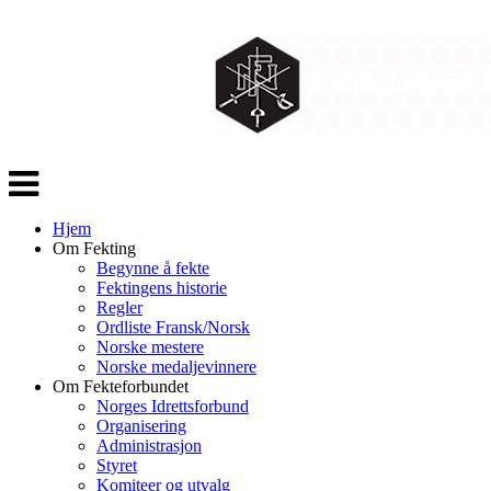
Veksle
navigasjon
Hjem
Om Fekting
Begynne å fekte
Fektingens historie
Regler
Ordliste Fransk/Norsk
Norske mestere
Norske medaljevinnere
Om Fekteforbundet
Norges Idrettsforbund
Organisering
Administrasjon
Styret
Komiteer og utvalg