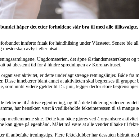
bundet håper det etter forholdene står bra til med alle tillitsvalgte,
forbundet innførte fritak for håndhilsing under Vårstøtet. Senere ble all
 mesterskap avlyst eller utsatt.
reningssamlingene, Ungdomsserien, det åpne Østlandsmesterskapet og 
utsatt på ubestemt tid for å hindre spredningen av Koronaviruset.
ganisert aktivitet, er dette underlagt strenge retningslinjer. Både fra 
. Disse innebærer blant annet at aktiviteten skal begrenses til grupper
som inntil videre gjelder til 15. juni, legger derfor store begrensinger
fekterne til å drive egentrening, og til å dele bilder og videoer av dette 
 samme, har hensikten vært å vedlikeholde fekteinteressen til så mange 
 opp medlemmene sine. Dette kan både gjøres ved å organisere aktivitet u
e kan gjøre på egenhånd. Målet må være at alle vender tilbake til fekt
ker til anbefalte treningstips. Flere fekteklubber har dessuten bidratt me