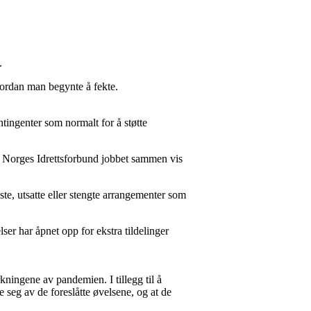
e.
hvordan man begynte å fekte.
ntingenter som normalt for å støtte
og Norges Idrettsforbund jobbet sammen vis
te, utsatte eller stengte arrangementer som
lser har åpnet opp for ekstra tildelinger
ningene av pandemien. I tillegg til å
 seg av de foreslåtte øvelsene, og at de