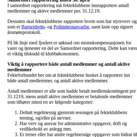
I samordnet rapportering må fekteklubbene innrapportere antall
medlemmer og aktive medlemmer per. 31.12.19.
Dessuten skal fekteklubbene rapportere hvem som har styreverv og
som er
Barneidretts
- og
Politiattestanvarlig
, samt laste opp signert
årsmøteprotokoll.
På lik linje med fjoråret er søknad om momskompensasjonen for
varer og tjenester en del av Samordnet rapportering. Dette kan vær
et viktig tilskudd til klubbøkonomien.
Viktig å rapportere både antall medlemmer og antall aktive
medlemmer
Fekteforbundet ber om at fekteklubbene husker å rapportere inn
både antall medlemmer, og antall aktive medlemmer.
Antall medlemmer er alle som hadde betalt medlemskontingent per
31.1219, mens antall aktive medlemmer er betalende medlemmer
som tilhører minst en av følgende kategorier:
Deltatt regelmessig gjennom sesongen på fekteklubbens
trening, og/eller på stevner.
Har verv og ansvar for administrative oppgaver, drift og
vedlikehold av anlegg mm.
Er trener eller har andre regelmessige oppgaver som bidrar til