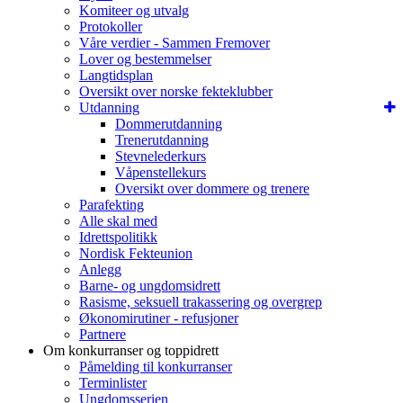
Komiteer og utvalg
Protokoller
Våre verdier - Sammen Fremover
Lover og bestemmelser
Langtidsplan
Oversikt over norske fekteklubber
Utdanning
Dommerutdanning
Trenerutdanning
Stevnelederkurs
Våpenstellekurs
Oversikt over dommere og trenere
Parafekting
Alle skal med
Idrettspolitikk
Nordisk Fekteunion
Anlegg
Barne- og ungdomsidrett
Rasisme, seksuell trakassering og overgrep
Økonomirutiner - refusjoner
Partnere
Om konkurranser og toppidrett
Påmelding til konkurranser
Terminlister
Ungdomsserien