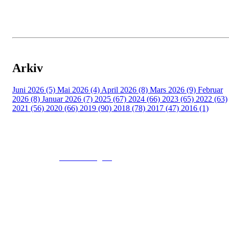
Arkiv
Juni 2026 (5)
Mai 2026 (4)
April 2026 (8)
Mars 2026 (9)
Februar
2026 (8)
Januar 2026 (7)
2025 (67)
2024 (66)
2023 (65)
2022 (63)
2021 (56)
2020 (66)
2019 (90)
2018 (78)
2017 (47)
2016 (1)
© 2016
www.fekting.no
All Rights Reserved
NORGES FEKTEFORBUND
Sognsveien 73, 0855 OSLO