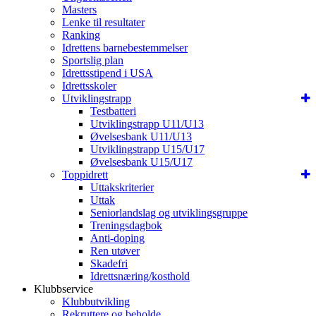
Masters
Lenke til resultater
Ranking
Idrettens barnebestemmelser
Sportslig plan
Idrettsstipend i USA
Idrettsskoler
Utviklingstrapp
Testbatteri
Utviklingstrapp U11/U13
Øvelsesbank U11/U13
Utviklingstrapp U15/U17
Øvelsesbank U15/U17
Toppidrett
Uttakskriterier
Uttak
Seniorlandslag og utviklingsgruppe
Treningsdagbok
Anti-doping
Ren utøver
Skadefri
Idrettsnæring/kosthold
Klubbservice
Klubbutvikling
Rekruttere og beholde