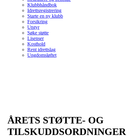
Klubbhåndbok
Idrettsregistrering
Starte en ny klubb
Forsikring
Utstyr
Søke støtte
Lisenser
Kosthold
Rent idrettslag
Ungdomsløftet
ÅRETS STØTTE- OG
TILSKUDDSORDNINGER