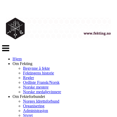
Veksle
navigasjon
Hjem
Om Fekting
Begynne å fekte
Fektingens historie
Regler
Ordliste Fransk/Norsk
Norske mestere
Norske medaljevinnere
Om Fekteforbundet
Norges Idrettsforbund
Organisering
Administrasjon
Styret