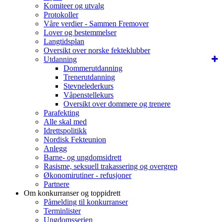
Komiteer og utvalg
Protokoller
Våre verdier - Sammen Fremover
Lover og bestemmelser
Langtidsplan
Oversikt over norske fekteklubber
Utdanning
Dommerutdanning
Trenerutdanning
Stevnelederkurs
Våpenstellekurs
Oversikt over dommere og trenere
Parafekting
Alle skal med
Idrettspolitikk
Nordisk Fekteunion
Anlegg
Barne- og ungdomsidrett
Rasisme, seksuell trakassering og overgrep
Økonomirutiner - refusjoner
Partnere
Om konkurranser og toppidrett
Påmelding til konkurranser
Terminlister
Ungdomsserien