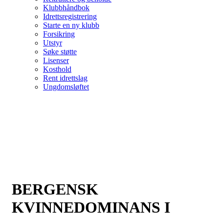
Klubbhåndbok
Idrettsregistrering
Starte en ny klubb
Forsikring
Utstyr
Søke støtte
Lisenser
Kosthold
Rent idrettslag
Ungdomsløftet
BERGENSK
KVINNEDOMINANS I