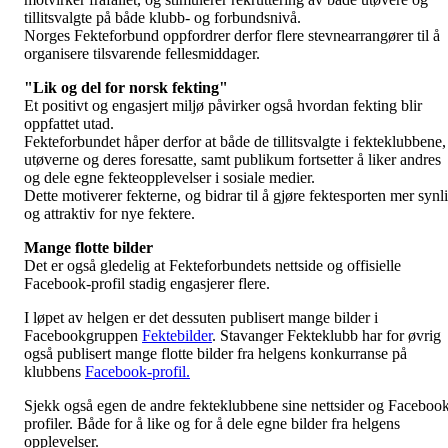
tillitsvalgte på både klubb- og forbundsnivå.
Norges Fekteforbund oppfordrer derfor flere stevnearrangører til å
organisere tilsvarende fellesmiddager.
"Lik og del for norsk fekting"
Et positivt og engasjert miljø påvirker også hvordan fekting blir
oppfattet utad.
Fekteforbundet håper derfor at både de tillitsvalgte i fekteklubbene,
utøverne og deres foresatte, samt publikum fortsetter å liker andres
og dele egne fekteopplevelser i sosiale medier.
Dette motiverer fekterne, og bidrar til å gjøre fektesporten mer synl
og attraktiv for nye fektere.
Mange flotte bilder
Det er også gledelig at Fekteforbundets nettside og offisielle
Facebook-profil stadig engasjerer flere.
I løpet av helgen er det dessuten publisert mange bilder i
Facebookgruppen
Fektebilder
. Stavanger Fekteklubb har for øvrig
også publisert mange flotte bilder fra helgens konkurranse på
klubbens
Facebook-profil.
Sjekk også egen de andre fekteklubbene sine nettsider og Faceboo
profiler. Både for å like og for å dele egne bilder fra helgens
opplevelser.