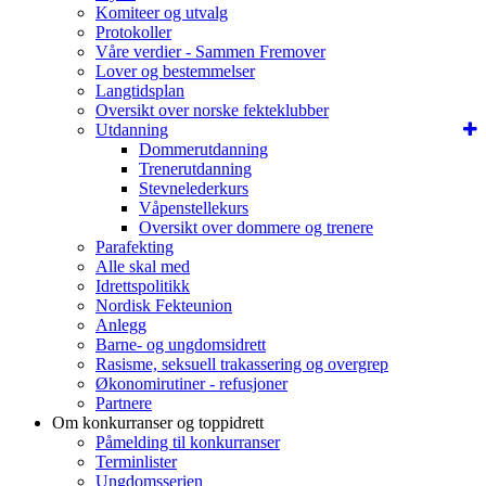
Komiteer og utvalg
Protokoller
Våre verdier - Sammen Fremover
Lover og bestemmelser
Langtidsplan
Oversikt over norske fekteklubber
Utdanning
Dommerutdanning
Trenerutdanning
Stevnelederkurs
Våpenstellekurs
Oversikt over dommere og trenere
Parafekting
Alle skal med
Idrettspolitikk
Nordisk Fekteunion
Anlegg
Barne- og ungdomsidrett
Rasisme, seksuell trakassering og overgrep
Økonomirutiner - refusjoner
Partnere
Om konkurranser og toppidrett
Påmelding til konkurranser
Terminlister
Ungdomsserien