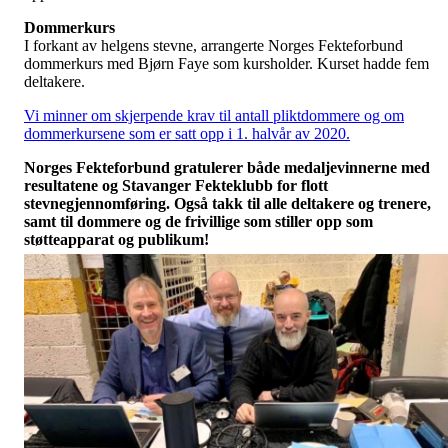
Dommerkurs
I forkant av helgens stevne, arrangerte Norges Fekteforbund
dommerkurs med Bjørn Faye som kursholder. Kurset hadde fem
deltakere.
Vi minner om skjerpende krav til antall pliktdommere og om
dommerkursene som er satt opp i 1. halvår av 2020.
Norges Fekteforbund gratulerer både medaljevinnerne med
resultatene og Stavanger Fekteklubb for flott
stevnegjennomføring. Også takk til alle deltakere og trenere,
samt til dommere og de frivillige som stiller opp som
støtteapparat og publikum!