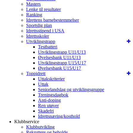
Masters
Lenke til resultater
Ranking
Idrettens barnebestemmelser
Sportslig plan
Idrettsstipend i USA
Idrettsskoler
Utviklingstrapp
Testbatteri
Utviklingstrapp U11/U13
Øvelsesbank U11/U13
Utviklingstrapp U15/U17
Øvelsesbank U15/U17
Toppidrett
Uttakskriterier
Uttak
Seniorlandslag og utviklingsgruppe
Treningsdagbok
Anti-doping
Ren utøver
Skadefri
Idrettsnæring/kosthold
Klubbservice
Klubbutvikling
Rekruttere og beholde