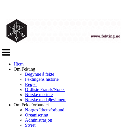
Veksle
navigasjon
Hjem
Om Fekting
Begynne å fekte
Fektingens historie
Regler
Ordliste Fransk/Norsk
Norske mestere
Norske medaljevinnere
Om Fekteforbundet
Norges Idrettsforbund
Organisering
Administrasjon
Styret