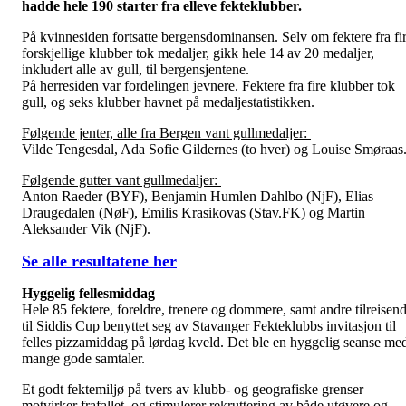
hadde hele 190 starter fra elleve fekteklubber.
På kvinnesiden fortsatte bergensdominansen. Selv om fektere fra fi
forskjellige klubber tok medaljer, gikk hele 14 av 20 medaljer,
inkludert alle av gull, til bergensjentene.
På herresiden var fordelingen jevnere. Fektere fra fire klubber tok
gull, og seks klubber havnet på medaljestatistikken.
Følgende jenter, alle fra Bergen vant gullmedaljer:
Vilde Tengesdal, Ada Sofie Gildernes (to hver) og Louise Smøraas
Følgende gutter vant gullmedaljer:
Anton Raeder (BYF), Benjamin Humlen Dahlbo (NjF), Elias
Draugedalen (NøF), Emilis Krasikovas (Stav.FK) og Martin
Aleksander Vik (NjF).
Se alle resultatene her
Hyggelig fellesmiddag
Hele 85 fektere, foreldre, trenere og dommere, samt andre tilreisen
til Siddis Cup benyttet seg av Stavanger Fekteklubbs invitasjon til
felles pizzamiddag på lørdag kveld. Det ble en hyggelig seanse me
mange gode samtaler.
Et godt fektemiljø på tvers av klubb- og geografiske grenser
motvirker frafallet, og stimulerer rekruttering av både utøvere og