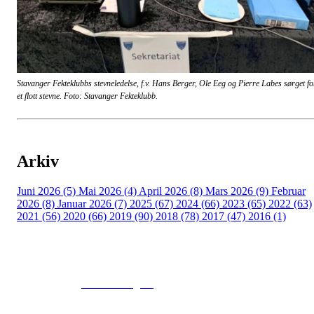
Stavanger Fekteklubbs stevneledelse, f.v. Hans Berger, Ole Eeg og Pierre Labes sørget fo
et flott stevne. Foto: Stavanger Fekteklubb.
Arkiv
Juni 2026 (5)
Mai 2026 (4)
April 2026 (8)
Mars 2026 (9)
Februar
2026 (8)
Januar 2026 (7)
2025 (67)
2024 (66)
2023 (65)
2022 (63)
2021 (56)
2020 (66)
2019 (90)
2018 (78)
2017 (47)
2016 (1)
© 2016
www.fekting.no
All Rights Reserved