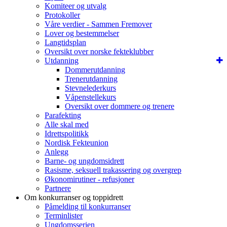
Komiteer og utvalg
Protokoller
Våre verdier - Sammen Fremover
Lover og bestemmelser
Langtidsplan
Oversikt over norske fekteklubber
Utdanning
Dommerutdanning
Trenerutdanning
Stevnelederkurs
Våpenstellekurs
Oversikt over dommere og trenere
Parafekting
Alle skal med
Idrettspolitikk
Nordisk Fekteunion
Anlegg
Barne- og ungdomsidrett
Rasisme, seksuell trakassering og overgrep
Økonomirutiner - refusjoner
Partnere
Om konkurranser og toppidrett
Påmelding til konkurranser
Terminlister
Ungdomsserien