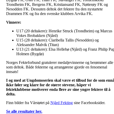
Trondheim FK, Bergens FK, Kristiansand FK, Nøtterøy FK og
Nesodden FK. Dessuten deltok det fektere fra den nystartete
Drammen FK og fra den svenske klubben Arvika FK.
Vinnere:
U17 (20 deltakere): Henrike Struck (Trondheim) og Marcus
Vokes Brobakken (Njård)
U15 (28 deltakere): Claribella Tallis (Nesodden) og
Aleksander Malvik (Titan)
U13 (21 deltakere): Elsa Hellebø (Njård) og Franz Philip Pa
Holmen (Bygdø)
Norges Fekteforbund gratulerer medaljevinnerne og berømmer alle
som deltok. Både fekterne og arrangørene gjorde en fenomenal
innsats!
I og med at Ungdomsserien skal være et tilbud for de som enn
ikke føler seg klare for de større stevene, håper vi
fekteklubbene motiverer enda flere av sine yngre fektere til å
delta.
Finn bilder fra Vårstøtet på
Njård Fekting
sine Facebooksider.
Se alle resultater her.