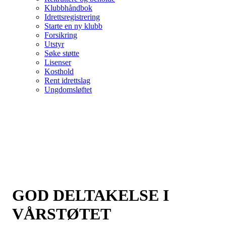
Klubbhåndbok
Idrettsregistrering
Starte en ny klubb
Forsikring
Utstyr
Søke støtte
Lisenser
Kosthold
Rent idrettslag
Ungdomsløftet
GOD DELTAKELSE I
VÅRSTØTET