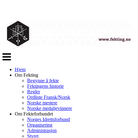
Veksle
navigasjon
Hjem
Om Fekting
Begynne å fekte
Fektingens historie
Regler
Ordliste Fransk/Norsk
Norske mestere
Norske medaljevinnere
Om Fekteforbundet
Norges Idrettsforbund
Organisering
Administrasjon
Styret