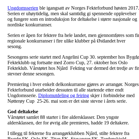
Ungdomsserien
ble igangsatt av Norges Fekteforbund høsten 2017
Serien er uhøytidelig, men skal samtidig gi spennende opplevelser
og fungere som en introduksjon for deltakelse i større nasjonale og
nordiske konkurranser.
Serien er åpen for fektere fra hele landet, men gjennomføres som fi
regionale konkurranser i fire ulike klubber på Østlandet hver
sesong.
Sesongens serie startet med Angelini Cup 30. september hos Bygd
Fekteklubb og fortsatte med Zorro Cup, 27. oktober hos Oslo
Fekteklub. Vårstøtet hos Njård Fekting var dermed det tredje av fi
stevner denne sesongen.
Premiering i hver enkelt delkonkurranse gjøres av arrangør. Norges
Fekteforbund utarbeider dessuten til alle startende etter endt
Ungdomsserie.
Diplomutdeling og feiring
skjer i forbindelse med
Nøtterøy Cup 25-26. mai som er det siste stevne i årets serie.
God
deltakelse
Vårstøtet samlet 88 starter i fire aldersklasser. Den yngste
aldersklassen, der for øvrig alle premieres, hadde 19 deltakere.
I tillegg til fekterne fra arrangørklubben Njård, stilte fektere fra
Bygdø FK, Oslo FK, Titan FK, Stavanger FK, Tordenskiold