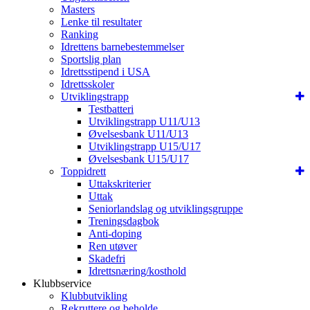
Masters
Lenke til resultater
Ranking
Idrettens barnebestemmelser
Sportslig plan
Idrettsstipend i USA
Idrettsskoler
Utviklingstrapp
Testbatteri
Utviklingstrapp U11/U13
Øvelsesbank U11/U13
Utviklingstrapp U15/U17
Øvelsesbank U15/U17
Toppidrett
Uttakskriterier
Uttak
Seniorlandslag og utviklingsgruppe
Treningsdagbok
Anti-doping
Ren utøver
Skadefri
Idrettsnæring/kosthold
Klubbservice
Klubbutvikling
Rekruttere og beholde