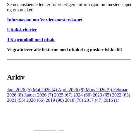
Se nedenstående lenker for ytterligere informasjon om mesterskape
og om uttaket:
Informasjon om Verdensmesterskapet
Uttakskriterier
TK-protokoll med uttak
Vi gratulerer alle fekterne med uttaket og ønsker lykke til!
Arkiv
Juni 2026 (5)
Mai 2026 (4)
April 2026 (8)
Mars 2026 (9)
Februar
2026 (8)
Januar 2026 (7)
2025 (67)
2024 (66)
2023 (65)
2022 (63)
2021 (56)
2020 (66)
2019 (90)
2018 (78)
2017 (47)
2016 (1)
© 2016
www.fekting.no
All Rights Reserved