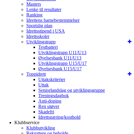
Masters
Lenke til resultater
Ranking
Idrettens barnebestemmelser
Sportslig plan
Idrettsstipend i USA
Idrettsskoler
Utviklingstrapp
Testbatteri
Utviklingstrapp U11/U13
Øvelsesbank U11/U13
Utviklingstrapp U15/U17
Øvelsesbank U15/U17
Toppidrett
Uttakskriterier
Uttak
Seniorlandslag og utviklingsgruppe
Treningsdagbok
Anti-doping
Ren utøver
Skadefri
Idrettsnæring/kosthold
Klubbservice
Klubbutvikling
Rekruttere og beholde