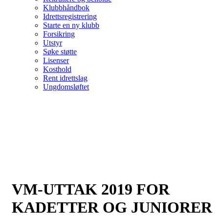
Klubbhåndbok
Idrettsregistrering
Starte en ny klubb
Forsikring
Utstyr
Søke støtte
Lisenser
Kosthold
Rent idrettslag
Ungdomsløftet
VM-UTTAK 2019 FOR
KADETTER OG JUNIORER