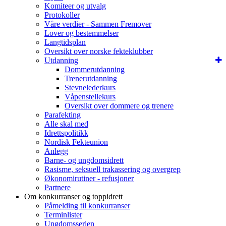
Komiteer og utvalg
Protokoller
Våre verdier - Sammen Fremover
Lover og bestemmelser
Langtidsplan
Oversikt over norske fekteklubber
Utdanning
Dommerutdanning
Trenerutdanning
Stevnelederkurs
Våpenstellekurs
Oversikt over dommere og trenere
Parafekting
Alle skal med
Idrettspolitikk
Nordisk Fekteunion
Anlegg
Barne- og ungdomsidrett
Rasisme, seksuell trakassering og overgrep
Økonomirutiner - refusjoner
Partnere
Om konkurranser og toppidrett
Påmelding til konkurranser
Terminlister
Ungdomsserien