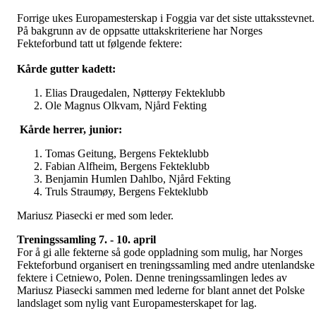
Forrige ukes Europamesterskap i Foggia var det siste uttaksstevnet.
På bakgrunn av de oppsatte uttakskriteriene har Norges
Fekteforbund tatt ut følgende fektere:
Kårde gutter kadett:
Elias Draugedalen, Nøtterøy Fekteklubb
Ole Magnus Olkvam, Njård Fekting
Kårde herrer, junior:
Tomas Geitung, Bergens Fekteklubb
Fabian Alfheim, Bergens Fekteklubb
Benjamin Humlen Dahlbo, Njård Fekting
Truls Straumøy, Bergens Fekteklubb
Mariusz Piasecki er med som leder.
Treningssamling 7. - 10. april
For å gi alle fekterne så gode oppladning som mulig, har Norges
Fekteforbund organisert en treningssamling med andre utenlandske
fektere i Cetniewo, Polen. Denne treningssamlingen ledes av
Mariusz Piasecki sammen med lederne for blant annet det Polske
landslaget som nylig vant Europamesterskapet for lag.