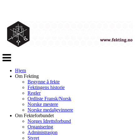
Veksle
navigasjon
Hjem
Om Fekting
Begynne å fekte
Fektingens historie
Regler
Ordliste Fransk/Norsk
Norske mestere
Norske medaljevinnere
Om Fekteforbundet
Norges Idrettsforbund
Organisering
Administrasjon
Styret