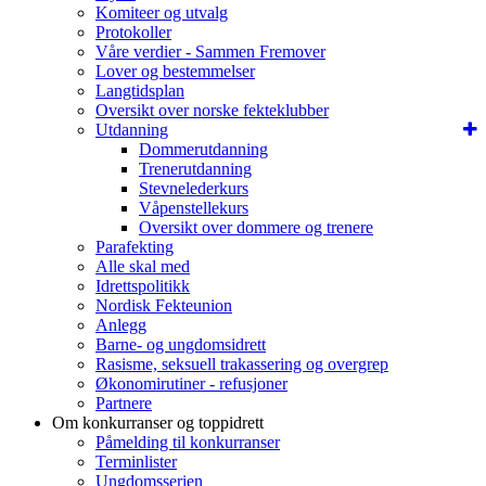
Komiteer og utvalg
Protokoller
Våre verdier - Sammen Fremover
Lover og bestemmelser
Langtidsplan
Oversikt over norske fekteklubber
Utdanning
Dommerutdanning
Trenerutdanning
Stevnelederkurs
Våpenstellekurs
Oversikt over dommere og trenere
Parafekting
Alle skal med
Idrettspolitikk
Nordisk Fekteunion
Anlegg
Barne- og ungdomsidrett
Rasisme, seksuell trakassering og overgrep
Økonomirutiner - refusjoner
Partnere
Om konkurranser og toppidrett
Påmelding til konkurranser
Terminlister
Ungdomsserien