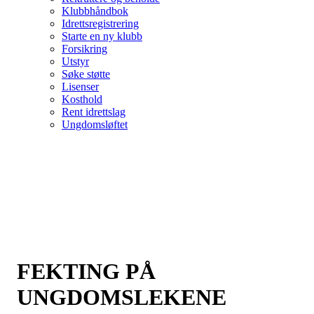
Klubbhåndbok
Idrettsregistrering
Starte en ny klubb
Forsikring
Utstyr
Søke støtte
Lisenser
Kosthold
Rent idrettslag
Ungdomsløftet
FEKTING PÅ
UNGDOMSLEKENE