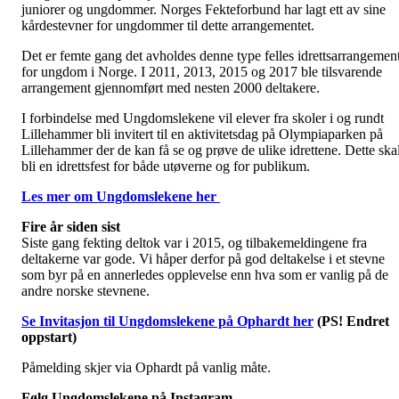
juniorer og ungdommer. Norges Fekteforbund har lagt ett av sine
kårdestevner for ungdommer til dette arrangementet.
Det er femte gang det avholdes denne type felles idrettsarrangemen
for ungdom i Norge. I 2011, 2013, 2015 og 2017 ble tilsvarende
arrangement gjennomført med nesten 2000 deltakere.
I forbindelse med Ungdomslekene vil elever fra skoler i og rundt
Lillehammer bli invitert til en aktivitetsdag på Olympiaparken på
Lillehammer der de kan få se og prøve de ulike idrettene. Dette ska
bli en idrettsfest for både utøverne og for publikum.
Les mer om Ungdomslekene her
Fire år siden sist
Siste gang fekting deltok var i 2015, og tilbakemeldingene fra
deltakerne var gode. Vi håper derfor på god deltakelse i et stevne
som byr på en annerledes opplevelse enn hva som er vanlig på de
andre norske stevnene.
Se Invitasjon til Ungdomslekene på Ophardt her
(PS! Endret
oppstart)
Påmelding skjer via Ophardt på vanlig måte.
Følg Ungdomslekene på Instagram