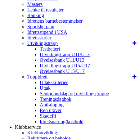
Masters
Lenke til resultater
Ranking
Idrettens barnebestemmelser
Sportslig plan
Idrettsstipend i USA
Idrettsskoler
Utviklingstrapp
Testbatteri
Utviklingstrapp U11/U13
Øvelsesbank U11/U13
Utviklingstrapp U15/U17
Øvelsesbank U15/U17
Toppidrett
Uttakskriterier
Uttak
Seniorlandslag og utviklingsgruppe
Treningsdagbok
Anti-doping
Ren utøver
Skadefri
Idrettsnæring/kosthold
Klubbservice
Klubbutvikling
Rekruttere og beholde