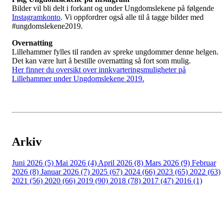
Bilder vil bli delt i forkant og under Ungdomslekene på følgende
Instagramkonto
. Vi oppfordrer også alle til å tagge bilder med
#ungdomslekene2019.
Overnatting
Lillehammer fylles til randen av spreke ungdommer denne helgen.
Det kan være lurt å bestille overnatting så fort som mulig.
Her finner du oversikt over innkvarteringsmuligheter på
Lillehammer under Ungdomslekene 2019.
Arkiv
Juni 2026 (5)
Mai 2026 (4)
April 2026 (8)
Mars 2026 (9)
Februar
2026 (8)
Januar 2026 (7)
2025 (67)
2024 (66)
2023 (65)
2022 (63)
2021 (56)
2020 (66)
2019 (90)
2018 (78)
2017 (47)
2016 (1)