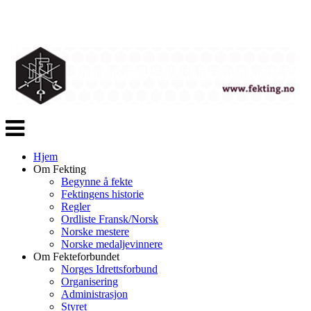
Veksle
navigasjon
Hjem
Om Fekting
Begynne å fekte
Fektingens historie
Regler
Ordliste Fransk/Norsk
Norske mestere
Norske medaljevinnere
Om Fekteforbundet
Norges Idrettsforbund
Organisering
Administrasjon
Styret