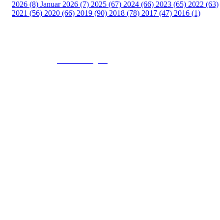
2026 (8)
Januar 2026 (7)
2025 (67)
2024 (66)
2023 (65)
2022 (63)
2021 (56)
2020 (66)
2019 (90)
2018 (78)
2017 (47)
2016 (1)
© 2016
www.fekting.no
All Rights Reserved
NORGES FEKTEFORBUND
Sognsveien 73, 0855 OSLO
Post: Ullevål Stadion, 0840 OSLO
Tel: +47 22 89 55 99