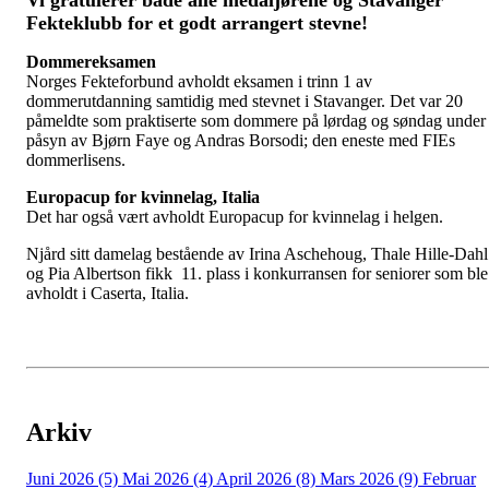
Fekteklubb for et godt arrangert stevne!
Dommereksamen
Norges Fekteforbund avholdt eksamen i trinn 1 av
dommerutdanning samtidig med stevnet i Stavanger. Det var 20
påmeldte som praktiserte som dommere på lørdag og søndag under
påsyn av Bjørn Faye og Andras Borsodi; den eneste med FIEs
dommerlisens.
Europacup for kvinnelag, Italia
Det har også vært avholdt Europacup for kvinnelag i helgen.
Njård sitt damelag bestående av Irina Aschehoug, Thale Hille-Dahl
og Pia Albertson fikk 11. plass i konkurransen for seniorer som ble
avholdt i Caserta, Italia.
Arkiv
Juni 2026 (5)
Mai 2026 (4)
April 2026 (8)
Mars 2026 (9)
Februar