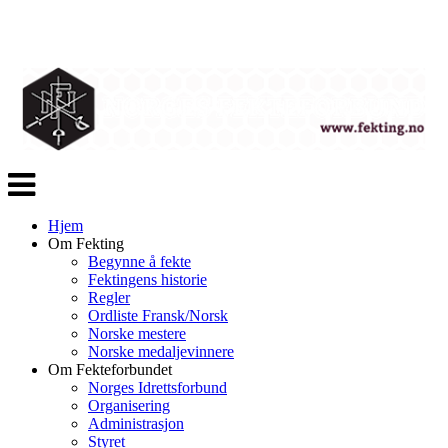
Veksle
navigasjon
Hjem
Om Fekting
Begynne å fekte
Fektingens historie
Regler
Ordliste Fransk/Norsk
Norske mestere
Norske medaljevinnere
Om Fekteforbundet
Norges Idrettsforbund
Organisering
Administrasjon
Styret