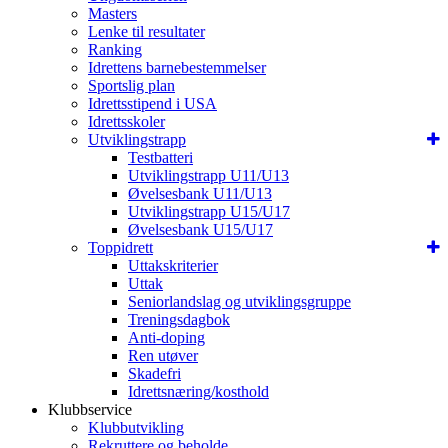
Masters
Lenke til resultater
Ranking
Idrettens barnebestemmelser
Sportslig plan
Idrettsstipend i USA
Idrettsskoler
Utviklingstrapp
Testbatteri
Utviklingstrapp U11/U13
Øvelsesbank U11/U13
Utviklingstrapp U15/U17
Øvelsesbank U15/U17
Toppidrett
Uttakskriterier
Uttak
Seniorlandslag og utviklingsgruppe
Treningsdagbok
Anti-doping
Ren utøver
Skadefri
Idrettsnæring/kosthold
Klubbservice
Klubbutvikling
Rekruttere og beholde