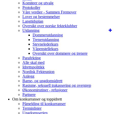
Komiteer og utvalg
Protokoller
Våre verdier - Sammen Fremover
Lover og bestemmelser
Langtidsplan
Oversikt over norske fekteklubber
Utdanning
Dommerutdanning
Trenerutdanning
Stevnelederkurs
Våpenstellekurs
Oversikt over dommere og trenere
Parafekting
Alle skal med
Idrettspolitikk
Nordisk Fekteunion
Anlegg
Barne- og ungdomsidrett
Rasisme, seksuell trakassering og overgrep
Økonomirutiner - refusjoner
Partnere
Om konkurranser og toppidrett
Påmelding til konkurranser
Terminlister
Ungdomsserien