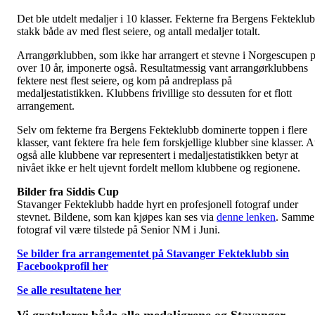
Det ble utdelt medaljer i 10 klasser. Fekterne fra Bergens Fekteklu
stakk både av med flest seiere, og antall medaljer totalt.
Arrangørklubben, som ikke har arrangert et stevne i Norgescupen 
over 10 år, imponerte også. Resultatmessig vant arrangørklubbens
fektere nest flest seiere, og kom på andreplass på
medaljestatistikken. Klubbens frivillige sto dessuten for et flott
arrangement.
Selv om fekterne fra Bergens Fekteklubb dominerte toppen i flere
klasser, vant fektere fra hele fem forskjellige klubber sine klasser. A
også alle klubbene var representert i medaljestatistikken betyr at
nivået ikke er helt ujevnt fordelt mellom klubbene og regionene.
Bilder fra Siddis Cup
Stavanger Fekteklubb hadde hyrt en profesjonell fotograf under
stevnet. Bildene, som kan kjøpes kan ses via
denne lenken
. Samme
fotograf vil være tilstede på Senior NM i Juni.
Se bilder fra arrangementet på Stavanger Fekteklubb sin
Facebookprofil her
Se alle resultatene her
Vi gratulerer både alle medaljørene og Stavanger