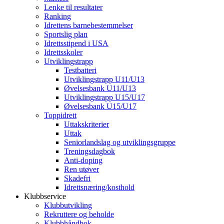
Lenke til resultater
Ranking
Idrettens barnebestemmelser
Sportslig plan
Idrettsstipend i USA
Idrettsskoler
Utviklingstrapp
Testbatteri
Utviklingstrapp U11/U13
Øvelsesbank U11/U13
Utviklingstrapp U15/U17
Øvelsesbank U15/U17
Toppidrett
Uttakskriterier
Uttak
Seniorlandslag og utviklingsgruppe
Treningsdagbok
Anti-doping
Ren utøver
Skadefri
Idrettsnæring/kosthold
Klubbservice
Klubbutvikling
Rekruttere og beholde
Klubbhåndbok