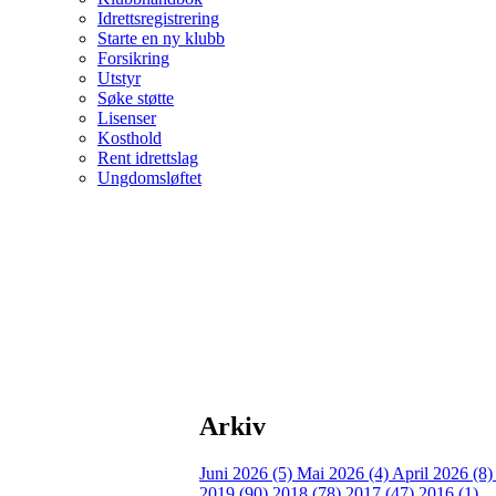
Idrettsregistrering
Starte en ny klubb
Forsikring
Utstyr
Søke støtte
Lisenser
Kosthold
Rent idrettslag
Ungdomsløftet
Arkiv
Juni 2026 (5)
Mai 2026 (4)
April 2026 (8
2019 (90)
2018 (78)
2017 (47)
2016 (1)