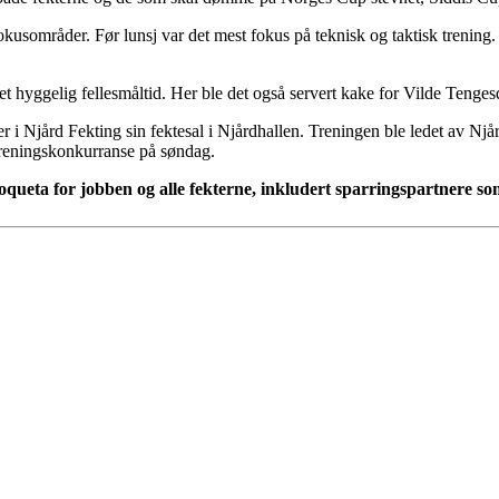
usområder. Før lunsj var det mest fokus på teknisk og taktisk trening. 
et hyggelig fellesmåltid. Her ble det også servert kake for Vilde Tenges
er i Njård Fekting sin fektesal i Njårdhallen. Treningen ble ledet av Nj
treningskonkurranse på søndag.
eta for jobben og alle fekterne, inkludert sparringspartnere som 
ts Reserved
EKTEFORBUND
3, 0855 OSLO