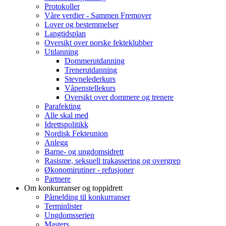
Protokoller
Våre verdier - Sammen Fremover
Lover og bestemmelser
Langtidsplan
Oversikt over norske fekteklubber
Utdanning
Dommerutdanning
Trenerutdanning
Stevnelederkurs
Våpenstellekurs
Oversikt over dommere og trenere
Parafekting
Alle skal med
Idrettspolitikk
Nordisk Fekteunion
Anlegg
Barne- og ungdomsidrett
Rasisme, seksuell trakassering og overgrep
Økonomirutiner - refusjoner
Partnere
Om konkurranser og toppidrett
Påmelding til konkurranser
Terminlister
Ungdomsserien
Masters