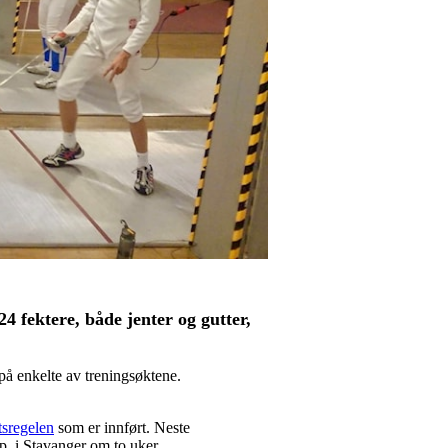
4 fektere, både jenter og gutter,
 på enkelte av treningsøktene.
tsregelen
som er innført. Neste
, i Stavanger om to uker.