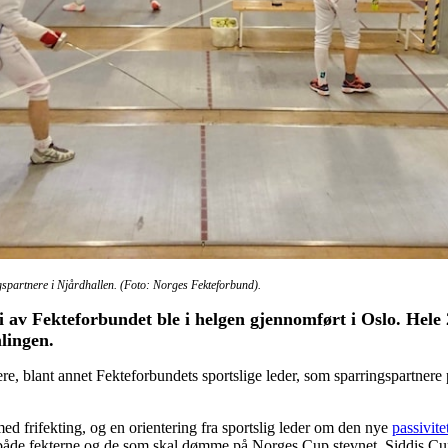
ngspartnere i Njårdhallen. (Foto: Norges Fekteforbund).
i av Fekteforbundet ble i helgen gjennomført i Oslo. Hele 2
lingen.
ktere, blant annet Fekteforbundets sportslige leder, som sparringspartnere
ed frifekting, og en orientering fra sportslig leder om den nye
passivite
 både fekterne og de som skal dømme på Norges Cup stevnet, Siddis Cup