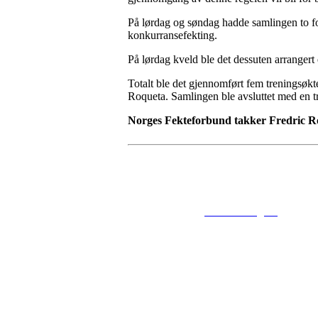
På lørdag og søndag hadde samlingen to fok
konkurransefekting.
På lørdag kveld ble det dessuten arrangert 
Totalt ble det gjennomført fem treningsøkt
Roqueta.
Samlingen ble avsluttet med en 
Norges Fekteforbund takker Fredric Roqu
© 2016
www.fekting.no
All Righ
NORGES F
Sognsveien 7