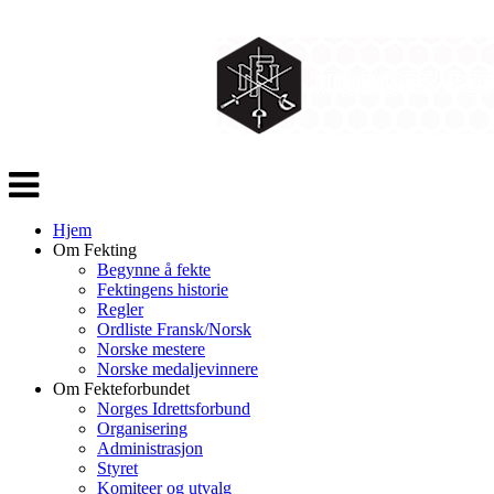
Veksle
navigasjon
Hjem
Om Fekting
Begynne å fekte
Fektingens historie
Regler
Ordliste Fransk/Norsk
Norske mestere
Norske medaljevinnere
Om Fekteforbundet
Norges Idrettsforbund
Organisering
Administrasjon
Styret
Komiteer og utvalg