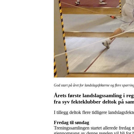
God start på året for landslagsfekterne og flere sparri
Årets første landslagssamling i reg
fra syv fekteklubber deltok på sam
I tillegg deltok flere tidligere landslagsfe
Fredag til søndag
Treningssamlingen startet allerede fredag m
gjennomgang av denne regelen vil bli for