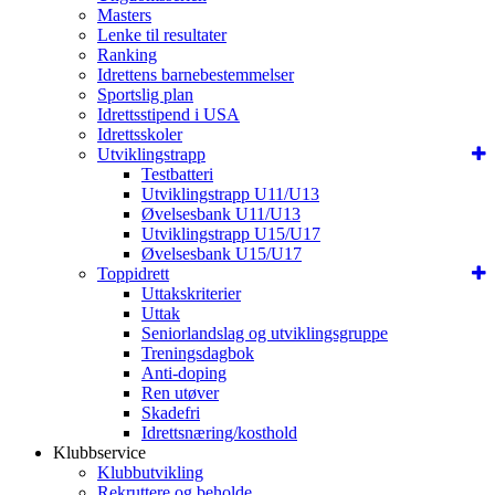
Masters
Lenke til resultater
Ranking
Idrettens barnebestemmelser
Sportslig plan
Idrettsstipend i USA
Idrettsskoler
Utviklingstrapp
Testbatteri
Utviklingstrapp U11/U13
Øvelsesbank U11/U13
Utviklingstrapp U15/U17
Øvelsesbank U15/U17
Toppidrett
Uttakskriterier
Uttak
Seniorlandslag og utviklingsgruppe
Treningsdagbok
Anti-doping
Ren utøver
Skadefri
Idrettsnæring/kosthold
Klubbservice
Klubbutvikling
Rekruttere og beholde