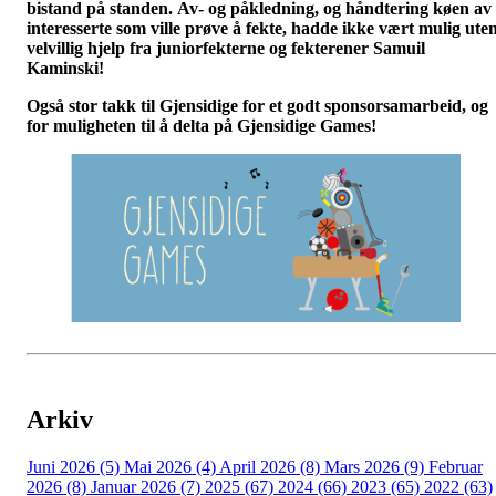
bistand på standen. A
v- og påkledning, og håndtering køen av
interesserte som ville prøve å fekte, hadde ikke vært mulig ute
velvillig hjelp fra juniorfekterne og fekterener Samuil
Kaminski!
Også stor takk til Gjensidige for et godt sponsorsamarbeid, og
for muligheten til å delta på Gjensidige Games!
Arkiv
Juni 2026 (5)
Mai 2026 (4)
April 2026 (8)
Mars 2026 (9)
Februar
2026 (8)
Januar 2026 (7)
2025 (67)
2024 (66)
2023 (65)
2022 (63)