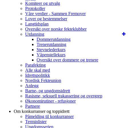
Komiteer og utvalg
Protokoller
Våre verdier - Sammen Fremover
Lover og bestemmelser
Langtidsplan
Oversikt over norske fekteklubber
Utdanning
Dommerutdanning
Trenerutdanning
Stevnelederkurs
Våpenstellekurs
Oversikt over dommere og trenere
Parafekting
Alle skal med
Idrettspolitikk
Nordisk Fekteunion
Anlegg
Barne- og ungdomsidrett
Rasisme, seksuell trakassering og overgrep
Økonomirutiner - refusjoner
Partnere
Om konkurranser og toppidrett
Påmelding til konkurranser
Terminlister
Ungdomsserien