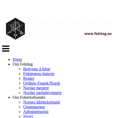
Veksle
navigasjon
Hjem
Om Fekting
Begynne å fekte
Fektingens historie
Regler
Ordliste Fransk/Norsk
Norske mestere
Norske medaljevinnere
Om Fekteforbundet
Norges Idrettsforbund
Organisering
Administrasjon
Styret