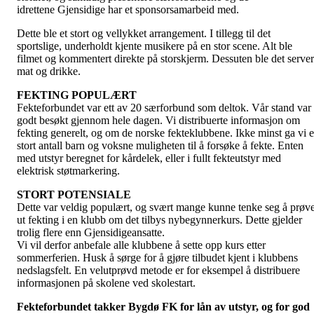
idrettene Gjensidige har et sponsorsamarbeid med.
Dette ble et stort og vellykket arrangement. I tillegg til det
sportslige, underholdt kjente musikere på en stor scene. Alt ble
filmet og kommentert direkte på storskjerm. Dessuten ble det server
mat og drikke.
FEKTING POPULÆRT
Fekteforbundet var ett av 20 særforbund som deltok. Vår stand var
godt besøkt gjennom hele dagen. Vi distribuerte informasjon om
fekting generelt, og om de norske fekteklubbene. Ikke minst ga vi e
stort antall barn og voksne muligheten til å forsøke å fekte. Enten
med utstyr beregnet for kårdelek, eller i fullt fekteutstyr med
elektrisk støtmarkering.
STORT POTENSIALE
Dette var veldig populært, og svært mange kunne tenke seg å prøv
ut fekting i en klubb om det tilbys nybegynnerkurs. Dette gjelder
trolig flere enn Gjensidigeansatte.
Vi vil derfor anbefale alle klubbene å sette opp kurs etter
sommerferien. Husk å sørge for å gjøre tilbudet kjent i klubbens
nedslagsfelt. En velutprøvd metode er for eksempel å distribuere
informasjonen på skolene ved skolestart.
Fekteforbundet takker Bygdø FK for lån av utstyr, og for god