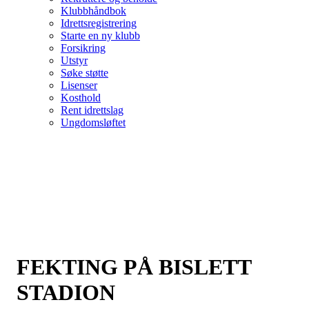
Klubbhåndbok
Idrettsregistrering
Starte en ny klubb
Forsikring
Utstyr
Søke støtte
Lisenser
Kosthold
Rent idrettslag
Ungdomsløftet
FEKTING PÅ BISLETT
STADION